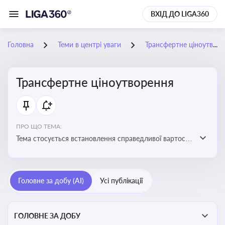
ВХІД ДО LIGA360
Головна
Теми в центрі уваги
Трансфертне ціноутворення
Трансфертне ціноутворення
ПРО ЩО ТЕМА:
Тема стосується встановлення справедливої вартості
в операціях між пов’язаними особами з метою
уникнення маніпуляцій оподаткуванням
Головне за добу (AI)
Усі публікації
ГОЛОВНЕ ЗА ДОБУ