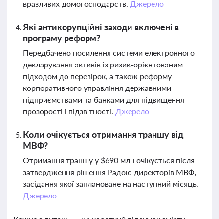
вразливих домогосподарств.
Джерело
Які антикорупційні заходи включені в
програму реформ?
Передбачено посилення системи електронного
декларування активів із ризик-орієнтованим
підходом до перевірок, а також реформу
корпоративного управління державними
підприємствами та банками для підвищення
прозорості і підзвітності.
Джерело
Коли очікується отримання траншу від
МВФ?
Отримання траншу у $690 млн очікується після
затвердження рішення Радою директорів МВФ,
засідання якої заплановане на наступний місяць.
Джерело
Кожне з питань — це короткий підсумок змісту