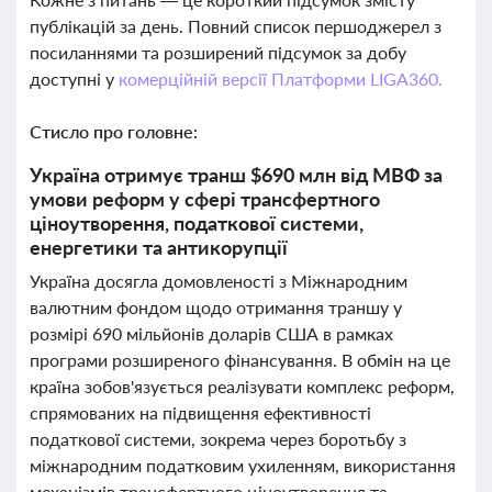
публікацій за день. Повний список першоджерел з
посиланнями та розширений підсумок за добу
доступні у
комерційній версії Платформи LIGA360.
Стисло про головне:
Україна отримує транш $690 млн від МВФ за
умови реформ у сфері трансфертного
ціноутворення, податкової системи,
енергетики та антикорупції
Україна досягла домовленості з Міжнародним
валютним фондом щодо отримання траншу у
розмірі 690 мільйонів доларів США в рамках
програми розширеного фінансування. В обмін на це
країна зобов'язується реалізувати комплекс реформ,
спрямованих на підвищення ефективності
податкової системи, зокрема через боротьбу з
міжнародним податковим ухиленням, використання
механізмів трансфертного ціноутворення та