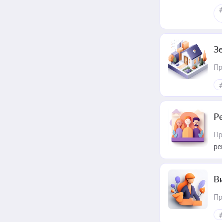
З
Пр
Р
Пр
ре
В
Пр