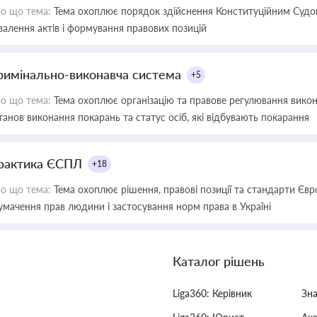
о що тема:
Тема охоплює порядок здійснення Конституційним Судом
валення актів і формування правових позицій
римінально-виконавча система
+5
о що тема:
Тема охоплює організацію та правове регулювання викона
танов виконання покарань та статус осіб, які відбувають покарання
рактика ЄСПЛ
+18
о що тема:
Тема охоплює рішення, правові позиції та стандарти Євр
умачення прав людини і застосування норм права в Україні
Каталог рішень
Liga360: Керівник
Зн