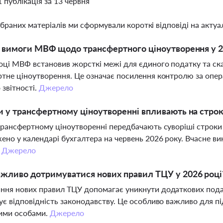
1 публікація за 13 червня
ібраних матеріалів ми сформували короткі відповіді на актуал
і вимоги МВФ щодо трансфертного ціноутворення у 2
оці МВФ встановив жорсткі межі для єдиного податку та ска
тне ціноутворення. Це означає посилення контролю за опе
 звітності.
Джерело
и у трансфертному ціноутворенні впливають на строк
трансфертному ціноутворенні передбачають суворіші строки 
ено у календарі бухгалтера на червень 2026 року. Вчасне в
.
Джерело
жливо дотримуватися нових правил ТЦУ у 2026 році
ня нових правил ТЦУ допомагає уникнути додаткових подат
ує відповідність законодавству. Це особливо важливо для пі
ними особами.
Джерело