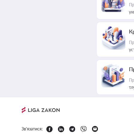
Пр
ух
К
Пр
ус
П
Пр
тл
Зв'язатися: