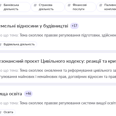
Банківська
Страхова
Фінансові
Паливн
діяльність
діяльність
послуги
компле
емельні відносини у будівництві
+17
о що тема:
Тема охоплює правове регулювання підготовки, здійсненн
Будівельна діяльність
езонансний проєкт Цивільного кодексу: реакції та кр
о що тема:
Тема охоплює оновлення та реформування цивільного за
гулювання майнових і немайнових прав, договірних відносин та прав
ища освіта
+46
о що тема:
Тема охоплює правове регулювання системи вищої освіти, о
Освіта