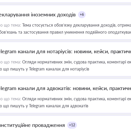
екларування іноземних доходів
+6
о що тема:
Тема стосується обов’язку декларування доходів, отрим
бов’язань та застосування правил уникнення подвійного оподаткува
elegram канали для нотаріусів: новини, кейси, практич
о що тема:
Огляди нормативних змін, судова практика, коментарі екс
о що пишуть у Telegram каналах для нотаріусів
elegram канали для адвокатів: новини, кейси, практич
о що тема:
Огляди нормативних змін, судова практика, коментарі екс
о що пишуть у Telegram каналах для адвокатів
онституційне провадження
+12