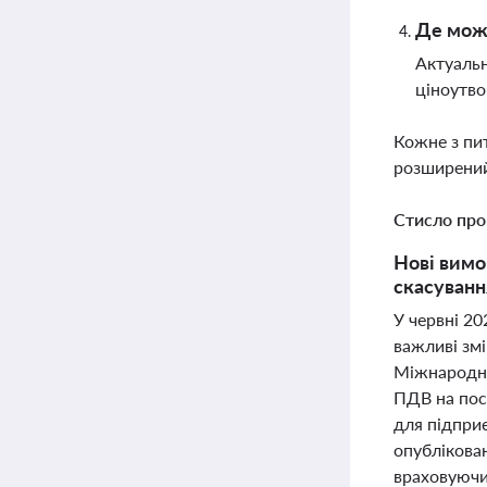
Де можн
Актуальн
ціноутво
Кожне з пи
розширений
Стисло про
Нові вимо
скасуванн
У червні 20
важливі змі
Міжнародно
ПДВ на пос
для підприє
опублікова
враховуючи 