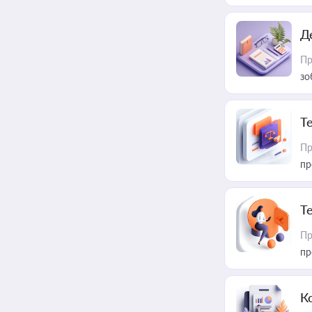
Д
Пр
зо
T
Пр
пр
T
Пр
пр
К