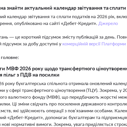
а знайти актуальний календар звітування та сплати 
ий календар звітування та сплати податків на 2026 рік, вк
рення, опубліковано на сайті «Дебет-Кредит».
Джерело
тань — це короткий підсумок змісту публікацій за день. По
 підсумок за добу доступні у
комерційній версії Платформи
 головне:
ги МВФ 2026 року щодо трансфертного ціноутворення
я пільг з ПДВ на посилки
26 року бухгалтерська спільнота отримала оновлений календ
ни у сфері трансфертного ціноутворення (ТЦУ). Зокрема, у 2
го валютного фонду (МВФ), що передбачають жорсткі межі д
илки. Ці зміни свідчать про посилення державного контрол
мств, які здійснюють операції з пов’язаними особами. Кален
ний «Дебет-Кредит», допомагає бухгалтерам та підприємцям
нові нормативні вимоги. Зокрема, увага приділяється строк