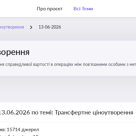
Про проєкт
Всі Теми
ноутворення
13-06-2026
ворення
ня справедливої вартості в операціях між пов’язаними особами з м
13.06.2026 по темі: Трансфертне ціноутворення
но:
15714 джерел