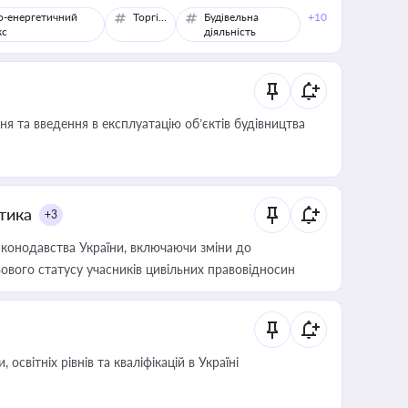
о-енергетичний
Торгівля
Будівельна
+10
кс
діяльність
я та введення в експлуатацію об’єктів будівництва
итика
+3
конодавства України, включаючи зміни до
ового статусу учасників цивільних правовідносин
світніх рівнів та кваліфікацій в Україні