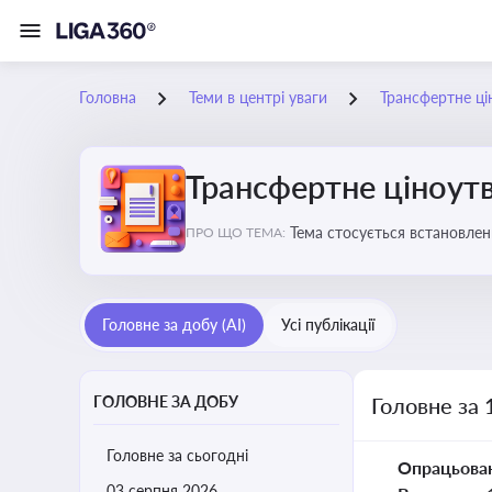
Головна
Теми в центрі уваги
Трансфертне ці
Трансфертне ціноут
Тема стосується встановлен
ПРО ЩО ТЕМА:
Головне за добу (AI)
Усі публікації
ГОЛОВНЕ ЗА ДОБУ
Головне за 
Головне за сьогодні
Опрацьова
03 серпня 2026