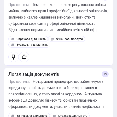
Про що тема:
Тема охоплює правове регулювання оцінки
майна, майнових прав і професійної діяльності оцінювачів,
включно з кваліфікаційними вимогами, звітністю та
цифровими сервісами у сфері оціночної діяльності.
Відстеження нормативних і медійних змін у цій сфері
корисне для власника бізнесу, керівника, юриста або
Страхова діяльність
Фінансові послуги
бухгалтера під час оподаткування, приватизації, оренди
Будівельна діяльність
державного майна, корпоративних угод і перевірки
статусу суб'єктів оціночної діяльності
Легалізація документів
+9
Про що тема:
Нотаріальні процедури, що забезпечують
юридичну чинність документів та їх використання в
правовідносинах, у тому числі за кордоном. Актуальна
інформація дозволяє бізнесу та юристам правильно
оформлювати документи, уникати ризиків недійсності та
забезпечувати їх належне прийняття органами влади та
Банківська діяльність
Страхова діяльність