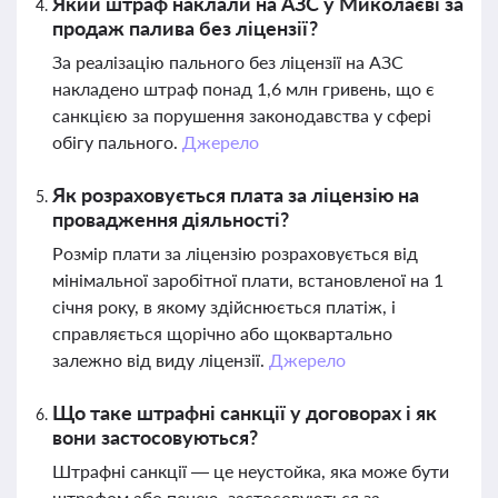
Який штраф наклали на АЗС у Миколаєві за
продаж палива без ліцензії?
За реалізацію пального без ліцензії на АЗС
накладено штраф понад 1,6 млн гривень, що є
санкцією за порушення законодавства у сфері
обігу пального.
Джерело
Як розраховується плата за ліцензію на
провадження діяльності?
Розмір плати за ліцензію розраховується від
мінімальної заробітної плати, встановленої на 1
січня року, в якому здійснюється платіж, і
справляється щорічно або щоквартально
залежно від виду ліцензії.
Джерело
Що таке штрафні санкції у договорах і як
вони застосовуються?
Штрафні санкції — це неустойка, яка може бути
штрафом або пенею, застосовуються за