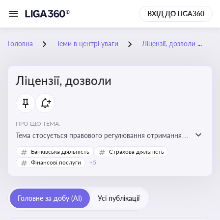
ВХІД ДО LIGA360
Головна
Теми в центрі уваги
Ліцензії, дозволи
Ліцензії, дозволи
ПРО ЩО ТЕМА:
Тема стосується правового регулювання отримання,
переоформлення, анулювання ліцензій і дозволів,
Банківська діяльність
Страхова діяльність
необхідних для провадження господарської
Фінансові послуги
+5
діяльності
Головне за добу (AI)
Усі публікації