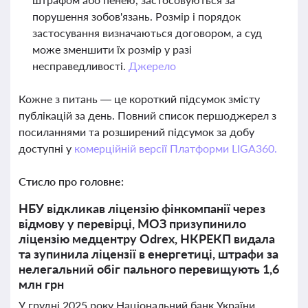
порушення зобов'язань. Розмір і порядок
застосування визначаються договором, а суд
може зменшити їх розмір у разі
несправедливості.
Джерело
Кожне з питань — це короткий підсумок змісту
публікацій за день. Повний список першоджерел з
посиланнями та розширений підсумок за добу
доступні у
комерційній версії Платформи LIGA360.
Стисло про головне:
НБУ відкликав ліцензію фінкомпанії через
відмову у перевірці, МОЗ призупинило
ліцензію медцентру Odrex, НКРЕКП видала
та зупинила ліцензії в енергетиці, штрафи за
нелегальний обіг пального перевищують 1,6
млн грн
У грудні 2025 року Національний банк України