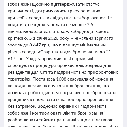
зобов’язані щорічно підтверджувати статус
критичності, дотримуючись трьох основних
критеріїв, серед яких відсутність заборгованості з
податків, середня зарплата не менше 2,5
мінімальних зарплат, а також вибір додаткового
критерію. З 1 січня 2026 року мінімальна зарплата
зросла до 8 647 грн, що підвищує мінімальний
рівень середньої зарплати для бронювання до 21
617 грн. Уряд запровадив нові норми, які
спрощують процедури бронювання, зокрема для
резидентів Дія Сіті та підприємств на прифронтових
територіях. Постанова 1608 скасувала обмеження
на подання заяв на анулювання бронювання, що
дозволяє роботодавцям оперативно розбронювати
працівників і подавати їх на повторне бронювання
без затримок. Водночас керівники підприємств
зобов’язані контролювати ліміти бронювання і
розбронювати зайвих працівників, що є підставою
для анулювання бронювання. Ці зміни спрямовані на