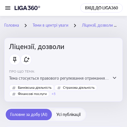
ВХІД ДО LIGA360
Головна
Теми в центрі уваги
Ліцензії, дозволи
Ліцензії, дозволи
ПРО ЩО ТЕМА:
Тема стосується правового регулювання отримання,
переоформлення, анулювання ліцензій і дозволів,
Банківська діяльність
Страхова діяльність
необхідних для провадження господарської
Фінансові послуги
+5
діяльності
Головне за добу (AI)
Усі публікації