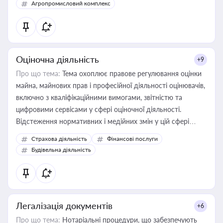
Агропромисловий комплекс
Оціночна діяльність
+9
Про що тема:
Тема охоплює правове регулювання оцінки
майна, майнових прав і професійної діяльності оцінювачів,
включно з кваліфікаційними вимогами, звітністю та
цифровими сервісами у сфері оціночної діяльності.
Відстеження нормативних і медійних змін у цій сфері
корисне для власника бізнесу, керівника, юриста або
Страхова діяльність
Фінансові послуги
бухгалтера під час оподаткування, приватизації, оренди
Будівельна діяльність
державного майна, корпоративних угод і перевірки
статусу суб'єктів оціночної діяльності
Легалізація документів
+6
Про що тема:
Нотаріальні процедури, що забезпечують