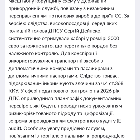
масштабну корупційну схему у Державній
прикордонній службі, пов’язану з незаконним
переправленням тютюнових виробів до країн ЄС. За
версією слідства, високопосадовці, серед яких
колишній голова ДПСУ Сергій Дейнеко,
систематично отримували хабарі у розмірі 3000
євро за кожне авто, що перетинало кордон без
належного контролю. Для конспірації
використовувалися транспортні засоби з
дипломатичними номерами та пасажирами з
дипломатичними паспортами. Слідство триває,
підозрюваним інкримінують злочини за ч.4 ст.368
ККУ. У сфері податкового контролю на 2026 рік
ДПС оприлюднила план-графік документальних
перевірок, які будуть проводитися з урахуванням
ризик-орієнтованого підходу та цифровізації,
зокрема впровадженням електронного аудиту (E-
audit). Особливу увагу приділено галузям,
пов’язаним із торгівлею пальним, агропродукцією