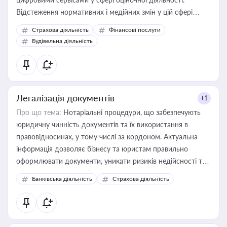
Відстеження нормативних і медійних змін у цій сфері
корисне для власника бізнесу, керівника, юриста або
Страхова діяльність
Фінансові послуги
бухгалтера під час оподаткування, приватизації, оренди
Будівельна діяльність
державного майна, корпоративних угод і перевірки
статусу суб'єктів оціночної діяльності
Легалізація документів
+1
Про що тема:
Нотаріальні процедури, що забезпечують
юридичну чинність документів та їх використання в
правовідносинах, у тому числі за кордоном. Актуальна
інформація дозволяє бізнесу та юристам правильно
оформлювати документи, уникати ризиків недійсності та
забезпечувати їх належне прийняття органами влади та
Банківська діяльність
Страхова діяльність
контрагентами