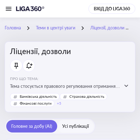
ВХІД ДО LIGA360
Головна
Теми в центрі уваги
Ліцензії, дозволи
Ліцензії, дозволи
ПРО ЩО ТЕМА:
Тема стосується правового регулювання отримання,
переоформлення, анулювання ліцензій і дозволів,
Банківська діяльність
Страхова діяльність
необхідних для провадження господарської
Фінансові послуги
+5
діяльності
Головне за добу (AI)
Усі публікації