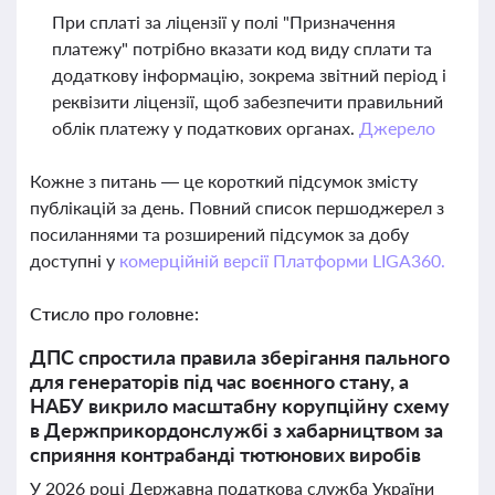
При сплаті за ліцензії у полі "Призначення
платежу" потрібно вказати код виду сплати та
додаткову інформацію, зокрема звітний період і
реквізити ліцензії, щоб забезпечити правильний
облік платежу у податкових органах.
Джерело
Кожне з питань — це короткий підсумок змісту
публікацій за день. Повний список першоджерел з
посиланнями та розширений підсумок за добу
доступні у
комерційній версії Платформи LIGA360.
Стисло про головне:
ДПС спростила правила зберігання пального
для генераторів під час воєнного стану, а
НАБУ викрило масштабну корупційну схему
в Держприкордонслужбі з хабарництвом за
сприяння контрабанді тютюнових виробів
У 2026 році Державна податкова служба України