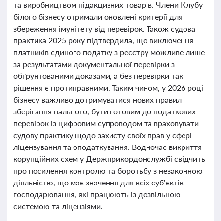
та виробництвом підакцизних товарів. Члени Клубу
білого бізнесу отримали оновлені критерії для
збереження імунітету від перевірок. Також судова
практика 2025 року підтвердила, що виключення
платників єдиного податку з реєстру можливе лише
за результатами документальної перевірки з
обґрунтованими доказами, а без перевірки такі
рішення є протиправними. Таким чином, у 2026 році
бізнесу важливо дотримуватися нових правил
зберігання пального, бути готовим до податкових
перевірок із цифровим супроводом та враховувати
судову практику щодо захисту своїх прав у сфері
ліцензування та оподаткування. Водночас викриття
корупційних схем у Держприкордонслужбі свідчить
про посилення контролю та боротьбу з незаконною
діяльністю, що має значення для всіх суб’єктів
господарювання, які працюють із дозвільною
системою та ліцензіями.