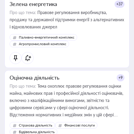
Зелена енергетика
+37
Про що тема:
Правове регулювання виробництва,
продажу та державної підтримки енергії з альтернативних
і відновлюваних джерел
Паливно-енергетичний комплекс
Агропромисловий комплекс
Оціночна діяльність
+9
Про що тема:
Тема охоплює правове регулювання оцінки
майна, майнових прав і професійної діяльності оцінювачів,
включно з кваліфікаційними вимогами, звітністю та
цифровими сервісами у сфері оціночної діяльності.
Відстеження нормативних і медійних змін у цій сфері
корисне для власника бізнесу, керівника, юриста або
Страхова діяльність
Фінансові послуги
бухгалтера під час оподаткування, приватизації, оренди
Будівельна діяльність