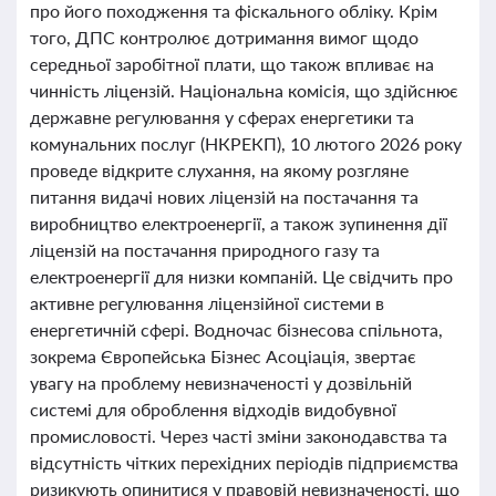
про його походження та фіскального обліку. Крім
того, ДПС контролює дотримання вимог щодо
середньої заробітної плати, що також впливає на
чинність ліцензій. Національна комісія, що здійснює
державне регулювання у сферах енергетики та
комунальних послуг (НКРЕКП), 10 лютого 2026 року
проведе відкрите слухання, на якому розгляне
питання видачі нових ліцензій на постачання та
виробництво електроенергії, а також зупинення дії
ліцензій на постачання природного газу та
електроенергії для низки компаній. Це свідчить про
активне регулювання ліцензійної системи в
енергетичній сфері. Водночас бізнесова спільнота,
зокрема Європейська Бізнес Асоціація, звертає
увагу на проблему невизначеності у дозвільній
системі для оброблення відходів видобувної
промисловості. Через часті зміни законодавства та
відсутність чітких перехідних періодів підприємства
ризикують опинитися у правовій невизначеності, що