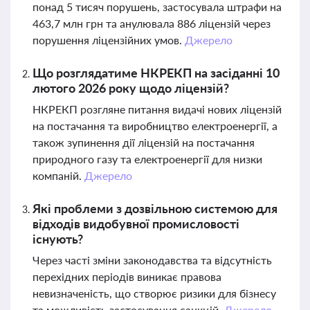
понад 5 тисяч порушень, застосувала штрафи на
463,7 млн грн та анулювала 886 ліцензій через
порушення ліцензійних умов.
Джерело
Що розглядатиме НКРЕКП на засіданні 10
лютого 2026 року щодо ліцензій?
НКРЕКП розгляне питання видачі нових ліцензій
на постачання та виробництво електроенергії, а
також зупинення дії ліцензій на постачання
природного газу та електроенергії для низки
компаній.
Джерело
Які проблеми з дозвільною системою для
відходів видобувної промисловості
існують?
Через часті зміни законодавства та відсутність
перехідних періодів виникає правова
невизначеність, що створює ризики для бізнесу
та можливість застосування санкцій.
Джерело