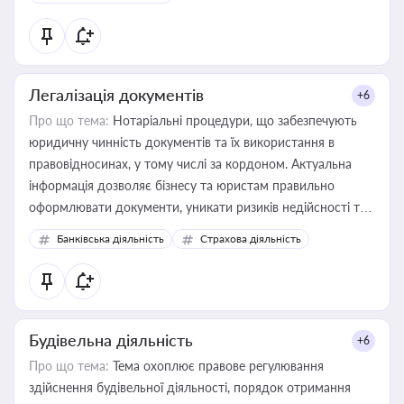
державного майна, корпоративних угод і перевірки
статусу суб'єктів оціночної діяльності
Легалізація документів
+6
Про що тема:
Нотаріальні процедури, що забезпечують
юридичну чинність документів та їх використання в
правовідносинах, у тому числі за кордоном. Актуальна
інформація дозволяє бізнесу та юристам правильно
оформлювати документи, уникати ризиків недійсності та
забезпечувати їх належне прийняття органами влади та
Банківська діяльність
Страхова діяльність
контрагентами
Будівельна діяльність
+6
Про що тема:
Тема охоплює правове регулювання
здійснення будівельної діяльності, порядок отримання