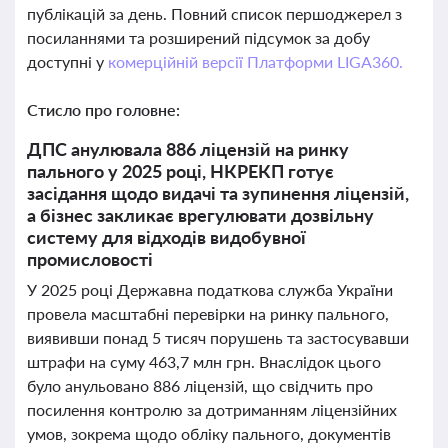
публікацій за день. Повний список першоджерел з
посиланнями та розширений підсумок за добу
доступні у
комерційній версії Платформи LIGA360.
Стисло про головне:
ДПС анулювала 886 ліцензій на ринку
пального у 2025 році, НКРЕКП готує
засідання щодо видачі та зупинення ліцензій,
а бізнес закликає врегулювати дозвільну
систему для відходів видобувної
промисловості
У 2025 році Державна податкова служба України
провела масштабні перевірки на ринку пального,
виявивши понад 5 тисяч порушень та застосувавши
штрафи на суму 463,7 млн грн. Внаслідок цього
було анульовано 886 ліцензій, що свідчить про
посилення контролю за дотриманням ліцензійних
умов, зокрема щодо обліку пального, документів