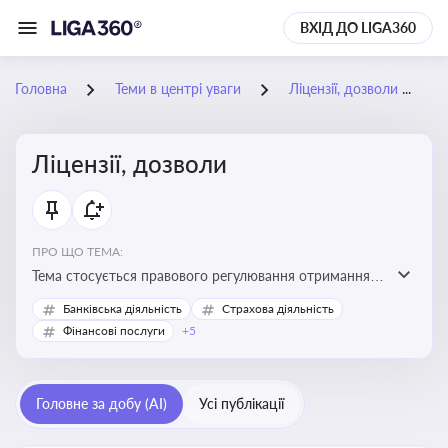
ВХІД ДО LIGA360
Головна
Теми в центрі уваги
Ліцензії, дозволи
Ліцензії, дозволи
ПРО ЩО ТЕМА:
Тема стосується правового регулювання отримання,
переоформлення, анулювання ліцензій і дозволів,
Банківська діяльність
Страхова діяльність
необхідних для провадження господарської
Фінансові послуги
+5
діяльності
Головне за добу (AI)
Усі публікації