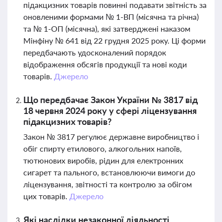
підакцизних товарів повинні подавати звітність за
оновленими формами № 1-ВП (місячна та річна)
та № 1-ОП (місячна), які затверджені наказом
Мінфіну № 641 від 22 грудня 2025 року. Ці форми
передбачають удосконалений порядок
відображення обсягів продукції та нові коди
товарів.
Джерело
Що передбачає Закон України № 3817 від
18 червня 2024 року у сфері ліцензування
підакцизних товарів?
Закон № 3817 регулює державне виробництво і
обіг спирту етилового, алкогольних напоїв,
тютюнових виробів, рідин для електронних
сигарет та пального, встановлюючи вимоги до
ліцензування, звітності та контролю за обігом
цих товарів.
Джерело
Які наслідки незаконної діяльності