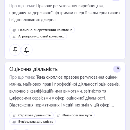
Про що тема:
Правове регулювання виробництва,
продажу та державної підтримки енергії з альтернативних
і відновлюваних джерел
Паливно-енергетичний комплекс
Агропромисловий комплекс
Оціночна діяльність
+9
Про що тема:
Тема охоплює правове регулювання оцінки
майна, майнових прав і професійної діяльності оцінювачів,
включно з кваліфікаційними вимогами, звітністю та
цифровими сервісами у сфері оціночної діяльності.
Відстеження нормативних і медійних змін у цій сфері
корисне для власника бізнесу, керівника, юриста або
Страхова діяльність
Фінансові послуги
бухгалтера під час оподаткування, приватизації, оренди
Будівельна діяльність
державного майна, корпоративних угод і перевірки