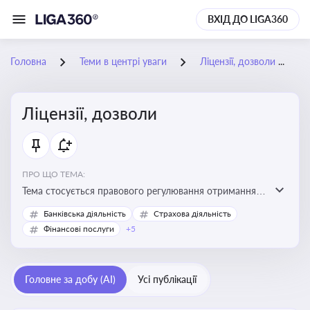
ВХІД ДО LIGA360
Головна
Теми в центрі уваги
Ліцензії, дозволи
Ліцензії, дозволи
ПРО ЩО ТЕМА:
Тема стосується правового регулювання отримання,
переоформлення, анулювання ліцензій і дозволів,
Банківська діяльність
Страхова діяльність
необхідних для провадження господарської
Фінансові послуги
+5
діяльності
Головне за добу (AI)
Усі публікації