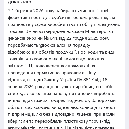
довкіллю
З 1 березня 2026 року набирають чинності нові
форми звітності для суб'єктів господарювання, які
працюють у сфері виробництва та обігу підакцизних
товарів. Зміни затверджені наказом Міністерства
фінансів України № 641 від 22 грудня 2025 року і
передбачають удосконалення порядку
відображення обсягів продукції, нові коди та види
товарів, а також оновлені вимоги до подання
звітності. Ці нововведення спрямовані на
приведення нормативно-правових актів у
відповідність до Закону України № 3817 від 18
червня 2024 року, що регулює виробництво і обіг
спирту, алкогольних напоїв, тютюнових виробів та
інших підакцизних товарів. Водночас у Запорізькій
області зафіксовано випадок незаконної діяльності
підприємців, які без відповідної ліцензії приймали,
зберігали та переробляли пластикову тару з-під
агрохімікатів і пестицидів. Ця діяльність призвела