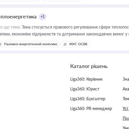
еплоенергетика
+1
о що тема:
Тема стосується правового регулювання сфери теплопост
зпеки, економіки підприємств та дотримання законодавчих вимог у
Паливно-енергетичний комплекс
ЖКГ, ОСББ
Каталог рішень
Liga360: Керівник
Зн
Liga360: Юрист
Ак
Liga360: Бухгалтер
Тем
Liga360: PR-менеджер
Усі
Пол
Умо