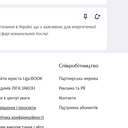
ачання в Україні, що є важливою для енергетичної
 сфері комунальних послуг
Співробітництво
айти юриста Liga:BOOK
Партнерська мережа
адемія ЛІГА:ЗАКОН
Реклама та PR
и в центрі уваги
Контакти
 рішення і продукти
Підтримка абонентів
ітика конфіденційності
ви використання сайту