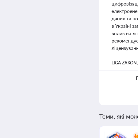
цифровізац
електроене
даних та по
в Україні 
вплив на лі
рекомендуєт
ліцензуван
LIGA ZAKON
Теми, які мож