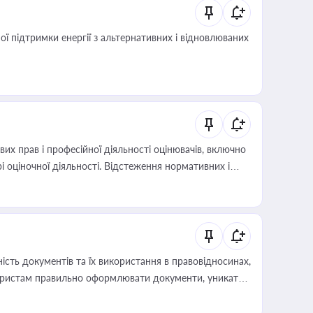
 підтримки енергії з альтернативних і відновлюваних
х прав і професійної діяльності оцінювачів, включно
і оціночної діяльності. Відстеження нормативних і
иста або бухгалтера під час оподаткування,
 статусу суб'єктів оціночної діяльності
сть документів та їх використання в правовідносинах,
а юристам правильно оформлювати документи, уникати
влади та контрагентами