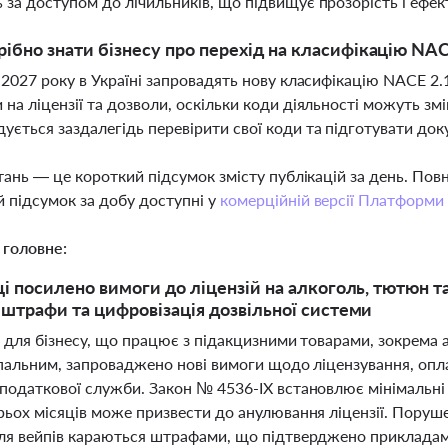
 за доступом до лічильників, що підвищує прозорість і ефек
ібно знати бізнесу про перехід на класифікацію NAC
я 2027 року в Україні запровадять нову класифікацію NACE 2
 на ліцензії та дозволи, оскільки коди діяльності можуть змі
ується заздалегідь перевірити свої коди та підготувати до
тань — це короткий підсумок змісту публікацій за день. По
 підсумок за добу доступні у
комерційній версії Платформи
 головне:
ці посилено вимоги до ліцензій на алкоголь, тютюн та
 штрафи та цифровізація дозвільної системи
і для бізнесу, що працює з підакцизними товарами, зокрема
 пальним, запроваджено нові вимоги щодо ліцензування, опла
одаткової служби. Закон № 4536-IX встановлює мінімальні з
рьох місяців може призвести до анулювання ліцензії. Пору
ля вейпів караються штрафами, що підтверджено прикладам