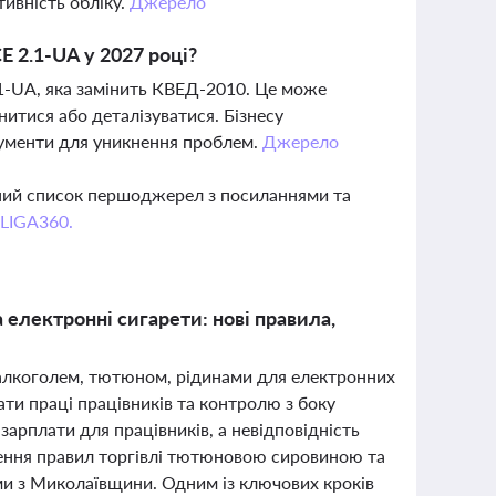
тивність обліку.
Джерело
E 2.1-UA у 2027 році?
.1-UA, яка замінить КВЕД-2010. Це може
нитися або деталізуватися. Бізнесу
кументи для уникнення проблем.
Джерело
вний список першоджерел з посиланнями та
 LIGA360.
 електронні сигарети: нові правила,
 алкоголем, тютюном, рідинами для електронних
ти праці працівників та контролю з боку
арплати для працівників, а невідповідність
шення правил торгівлі тютюновою сировиною та
и з Миколаївщини. Одним із ключових кроків