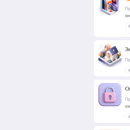
Пр
он
З
Пр
О
Пр
ох