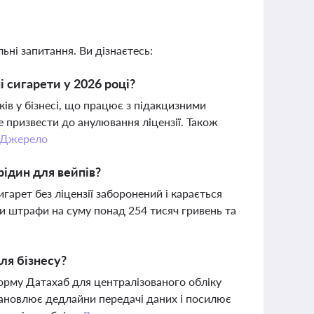
ьні запитання. Ви дізнаєтесь:
і сигарети у 2026 році?
ків у бізнесі, що працює з підакцизними
 призвести до анулювання ліцензії. Також
Джерело
ідин для вейпів?
арет без ліцензії заборонений і карається
 штрафи на суму понад 254 тисяч гривень та
ля бізнесу?
рму Датахаб для централізованого обліку
тановлює дедлайни передачі даних і посилює