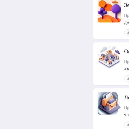
З
Пр
дж
О
Пр
з 
ме
пр
Л
Пр
у 
ри