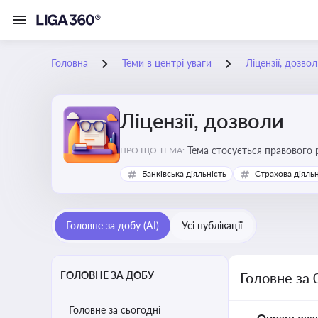
Головна
Теми в центрі уваги
Ліцензії, дозво
Ліцензії, дозволи
Тема стосується правового 
ПРО ЩО ТЕМА:
господарської діяльності
Банківська діяльність
Страхова діяльн
Головне за добу (AI)
Усі публікації
ГОЛОВНЕ ЗА ДОБУ
Головне за 
Головне за сьогодні
Опрацьова