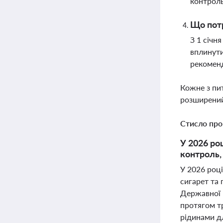
контроль
Що потр
З 1 січн
вплинути
рекоменд
Кожне з пи
розширений
Стисло про
У 2026 ро
контроль,
У 2026 роц
сигарет та
Державної п
протягом т
рідинами д