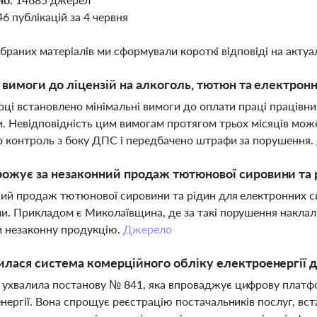
46 публікацій за 4 червня
ібраних матеріалів ми сформували короткі відповіді на актуал
і вимоги до ліцензій на алкоголь, тютюн та електронн
оці встановлено мінімальні вимоги до оплати праці працівни
. Невідповідність цим вимогам протягом трьох місяців може
 контроль з боку ДПС і передбачено штрафи за порушення.
ожує за незаконний продаж тютюнової сировини та р
ий продаж тютюнової сировини та рідин для електронних сиг
. Прикладом є Миколаївщина, де за такі порушення наклали
и незаконну продукцію.
Джерело
илася система комерційного обліку електроенергії д
хвалила постанову № 841, яка впроваджує цифрову платфо
нергії. Вона спрощує реєстрацію постачальників послуг, вс