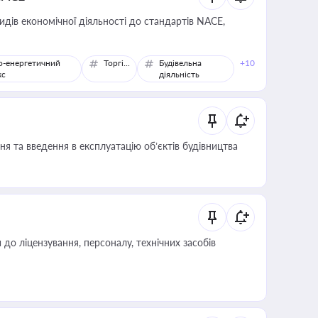
идів економічної діяльності до стандартів NACE,
о-енергетичний
Торгівля
Будівельна
+10
кс
діяльність
я та введення в експлуатацію об’єктів будівництва
о ліцензування, персоналу, технічних засобів