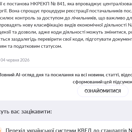
ії є постанова НКРЕКП № 841, яка впроваджує централізова
ргії. Вона спрощує процедури реєстрації постачальників по
силює контроль за доступом до лічильників, що важливо для 
запровадять нову класифікацію видів економічної діяльності
цензії та дозволи, адже коди діяльності можуть змінитися, 
ься заздалегідь перевірити свої коди, підготувати докумен
ням та податковим статусом.
,
04 червня 2026
Повний AI-огляд дня та посилання на всі новини, статті, віде
сформований цей підсумо
ОЗНАЙОМИТИСЯ
уть вас зацікавити:
Перехід української системи КВЕД до стандартів 