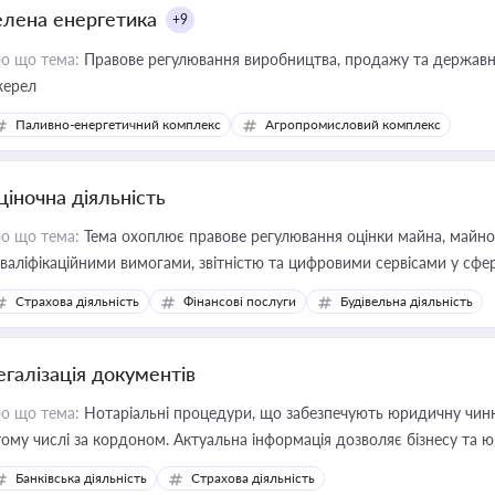
елена енергетика
+9
о що тема:
Правове регулювання виробництва, продажу та державної
ерел
Паливно-енергетичний комплекс
Агропромисловий комплекс
ціночна діяльність
о що тема:
Тема охоплює правове регулювання оцінки майна, майнови
кваліфікаційними вимогами, звітністю та цифровими сервісами у сфер
дійних змін у цій сфері корисне для власника бізнесу, керівника, юр
Страхова діяльність
Фінансові послуги
Будівельна діяльність
иватизації, оренди державного майна, корпоративних угод і перевірки
егалізація документів
о що тема:
Нотаріальні процедури, що забезпечують юридичну чинні
тому числі за кордоном. Актуальна інформація дозволяє бізнесу т
зиків недійсності та забезпечувати їх належне прийняття органами 
Банківська діяльність
Страхова діяльність