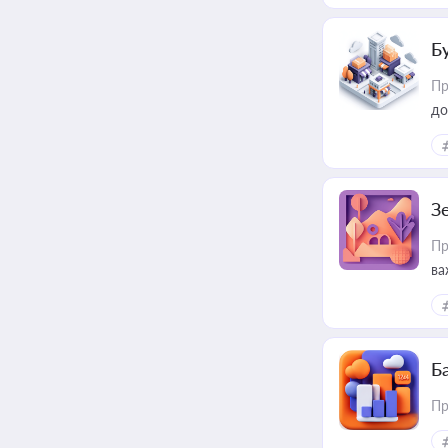
Б
Пр
до
З
Пр
ва
ре
Ба
Пр