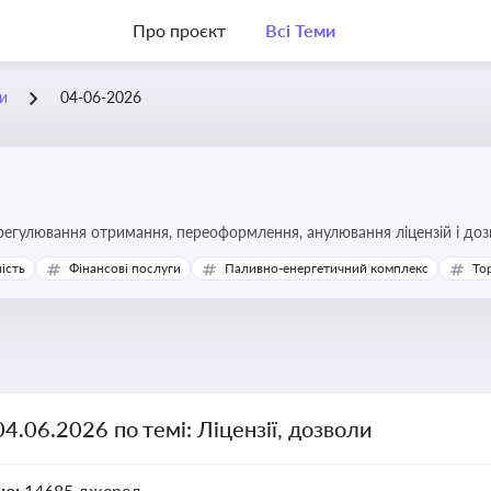
Про проєкт
Всі Теми
ли
04-06-2026
регулювання отримання, переоформлення, анулювання ліцензій і доз
ість
Фінансові послуги
Паливно-енергетичний комплекс
То
04.06.2026 по темі: Ліцензії, дозволи
но:
14685 джерел