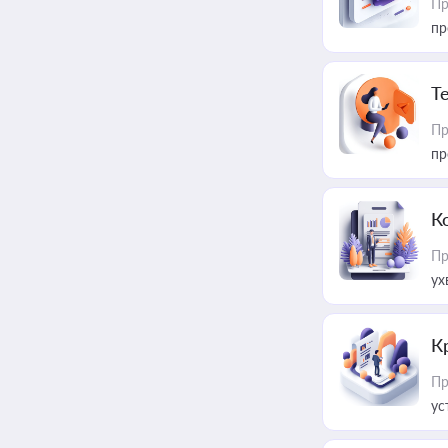
Пр
пр
T
Пр
пр
К
Пр
ух
К
Пр
ус