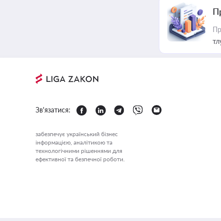
П
Пр
тл
Зв'язатися:
забезпечує український бізнес
інформацією, аналітикою та
технологічними рішеннями для
ефективної та безпечної роботи.