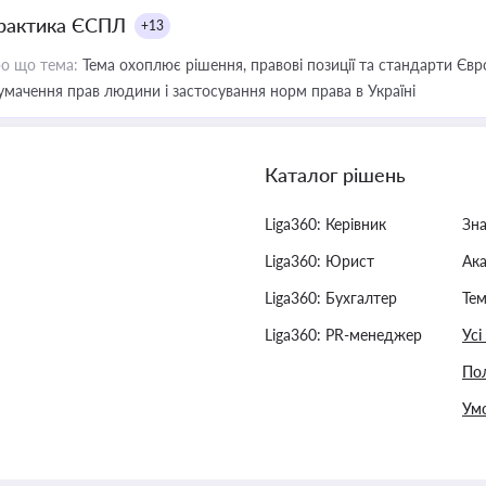
рактика ЄСПЛ
+13
о що тема:
Тема охоплює рішення, правові позиції та стандарти Євр
умачення прав людини і застосування норм права в Україні
Каталог рішень
Liga360: Керівник
Зн
Liga360: Юрист
Ак
Liga360: Бухгалтер
Тем
Liga360: PR-менеджер
Усі
Пол
Умо