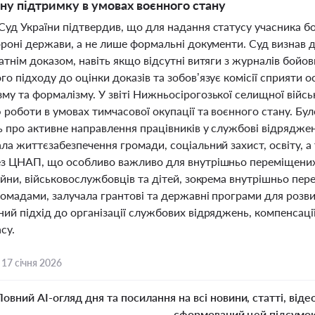
ьну підтримку в умовах воєнного стану
Суд України підтвердив, що для надання статусу учасника 
бороні держави, а не лише формальні документи. Суд визнав
атнім доказом, навіть якщо відсутні витяги з журналів бойо
о підходу до оцінки доказів та зобов’язує комісії сприяти 
у та формалізму. У звіті Нижньосірогозької селищної військ
ю роботи в умовах тимчасової окупації та воєнного стану. Б
 про активне направлення працівників у службові відряджен
ла життєзабезпечення громади, соціальний захист, освіту, 
ез ЦНАП, що особливо важливо для внутрішньо переміщених 
ійни, військовослужбовців та дітей, зокрема внутрішньо пе
омадами, залучала грантові та державні програми для розвит
ий підхід до організації службових відряджень, компенсації
су.
,
17 січня 2026
Повний AI-огляд дня та посилання на всі новини, статті, віде
сформований цей підсумо