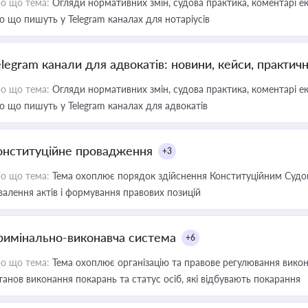
о що тема:
Огляди нормативних змін, судова практика, коментарі екс
о що пишуть у Telegram каналах для нотаріусів
elegram канали для адвокатів: новини, кейси, практич
о що тема:
Огляди нормативних змін, судова практика, коментарі екс
о що пишуть у Telegram каналах для адвокатів
онституційне провадження
+3
о що тема:
Тема охоплює порядок здійснення Конституційним Судом
валення актів і формування правових позицій
римінально-виконавча система
+6
о що тема:
Тема охоплює організацію та правове регулювання викона
танов виконання покарань та статус осіб, які відбувають покарання