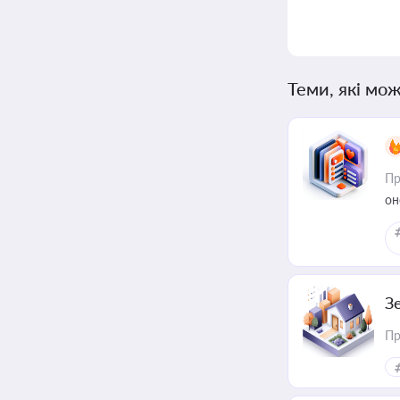
Теми, які мож
Пр
он
З
Пр