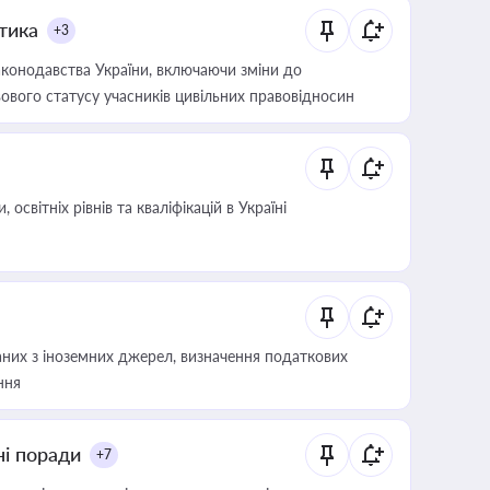
итика
+3
конодавства України, включаючи зміни до
ового статусу учасників цивільних правовідносин
світніх рівнів та кваліфікацій в Україні
аних з іноземних джерел, визначення податкових
ння
ні поради
+7