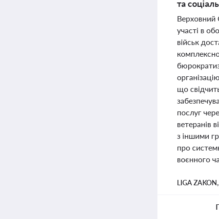
та соціал
Верховний 
участі в о
військ дост
комплексног
бюрократизм
організаці
що свідчить
забезпечува
послуг чер
ветеранів в
з іншими гр
про системн
воєнного ча
LIGA ZAKON