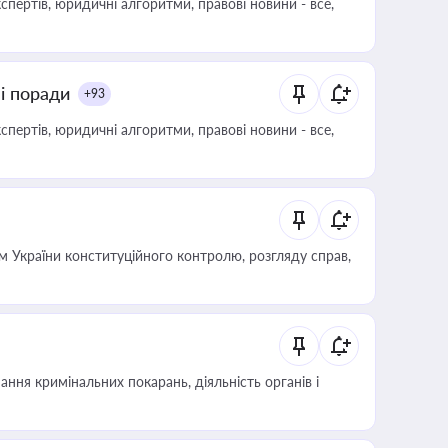
пертів, юридичні алгоритми, правові новини - все,
ні поради
+93
пертів, юридичні алгоритми, правові новини - все,
 України конституційного контролю, розгляду справ,
ння кримінальних покарань, діяльність органів і