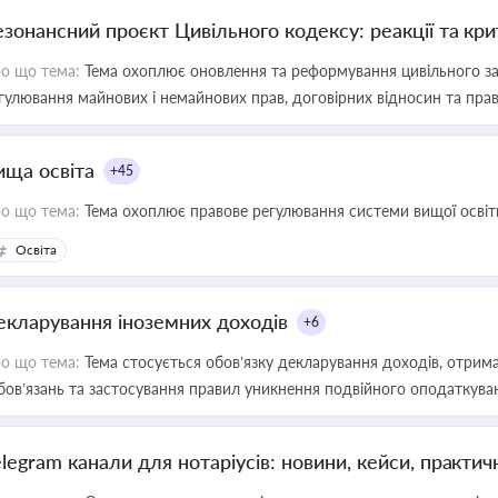
езонансний проєкт Цивільного кодексу: реакції та кр
о що тема:
Тема охоплює оновлення та реформування цивільного за
гулювання майнових і немайнових прав, договірних відносин та прав
ища освіта
+45
о що тема:
Тема охоплює правове регулювання системи вищої освіти, о
Освіта
екларування іноземних доходів
+6
о що тема:
Тема стосується обов’язку декларування доходів, отрим
бов’язань та застосування правил уникнення подвійного оподаткува
elegram канали для нотаріусів: новини, кейси, практич