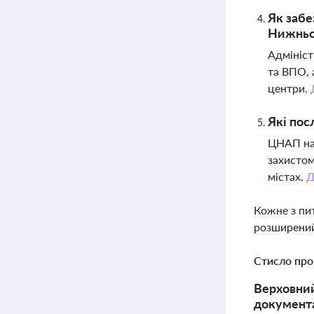
Як забе
Нижньос
Адмініст
та ВПО, 
центри.
Які пос
ЦНАП над
захистом
містах.
Д
Кожне з пи
розширений
Стисло про
Верховний
документа