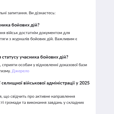
ьні запитання. Ви дізнаєтесь:
сника бойових дій?
ння військ достатнім документом для
итяги з журналів бойових дій. Важливим є
я статусу учасника бойових дій?
, сприяти особам у відновленні доказової бази
тизму.
Джерело
селищної військової адміністрації у 2025
я, що свідчить про активне направлення
ті громади та виконання завдань у складних