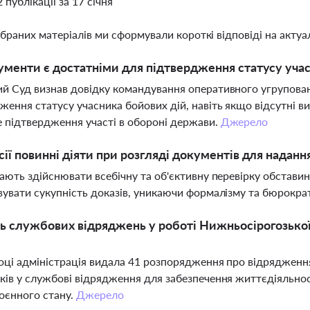
2 публікації за 17 січня
ібраних матеріалів ми сформували короткі відповіді на актуал
ументи є достатніми для підтвердження статусу уча
й Суд визнав довідку командування оперативного угрупова
ження статусу учасника бойових дій, навіть якщо відсутні в
 підтвердження участі в обороні держави.
Джерело
сії повинні діяти при розгляді документів для наданн
мають здійснювати всебічну та об'єктивну перевірку обставин
вувати сукупність доказів, уникаючи формалізму та бюрокра
ь службових відряджень у роботі Нижньосірогозької 
оці адміністрація видала 41 розпорядження про відрядженн
ків у службові відрядження для забезпечення життєдіяльнос
оєнного стану.
Джерело