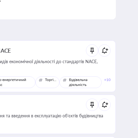
NACE
идів економічної діяльності до стандартів NACE,
о-енергетичний
Торгівля
Будівельна
+10
кс
діяльність
я та введення в експлуатацію об’єктів будівництва