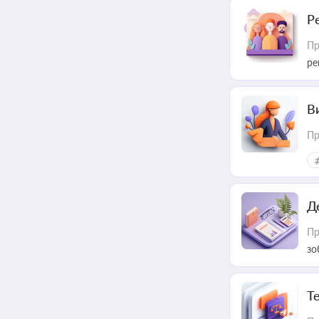
Р
Пр
ре
В
Пр
Д
Пр
зо
T