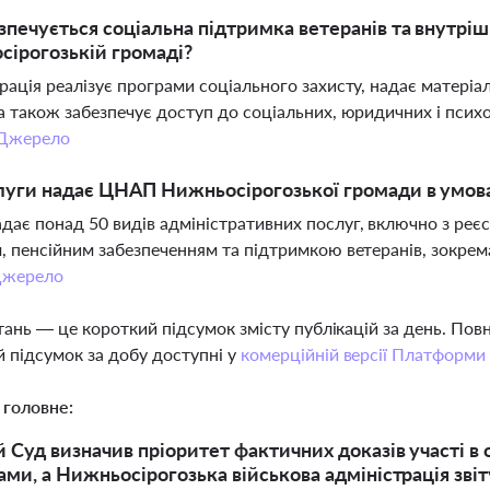
зпечується соціальна підтримка ветеранів та внутрі
ірогозькій громаді?
рація реалізує програми соціального захисту, надає матер
а також забезпечує доступ до соціальних, юридичних і псих
Джерело
луги надає ЦНАП Нижньосірогозької громади в умова
ає понад 50 видів адміністративних послуг, включно з реє
, пенсійним забезпеченням та підтримкою ветеранів, зокрем
жерело
тань — це короткий підсумок змісту публікацій за день. По
 підсумок за добу доступні у
комерційній версії Платформи
 головне:
 Суд визначив пріоритет фактичних доказів участі в
ми, а Нижньосірогозька військова адміністрація зві