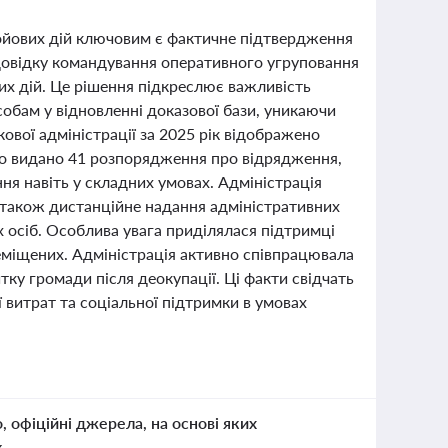
бойових дій ключовим є фактичне підтвердження
 довідку командування оперативного угруповання
вих дій. Це рішення підкреслює важливість
особам у відновленні доказової бази, уникаючи
ової адміністрації за 2025 рік відображено
уло видано 41 розпорядження про відрядження,
ня навіть у складних умовах. Адміністрація
а також дистанційне надання адміністративних
осіб. Особлива увага приділялася підтримці
реміщених. Адміністрація активно співпрацювала
ку громади після деокупації. Ці факти свідчать
 витрат та соціальної підтримки в умовах
о, офіційні джерела, на основі яких
к