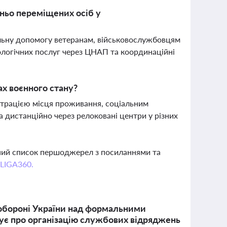
шньо переміщених осіб у
іальну допомогу ветеранам, військовослужбовцям
ологічних послуг через ЦНАП та координаційні
х воєнного стану?
страцією місця проживання, соціальним
а дистанційно через релоковані центри у різних
вний список першоджерел з посиланнями та
 LIGA360.
 обороні України над формальними
тує про організацію службових відряджень