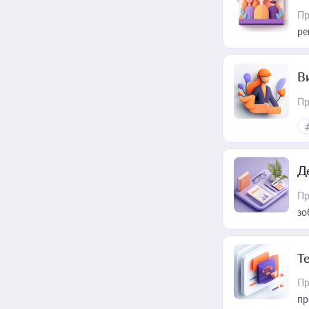
Пр
ре
В
Пр
Д
Пр
зо
T
Пр
пр