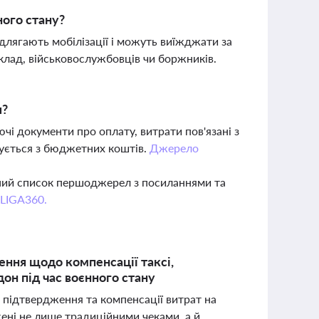
ого стану?
ідлягають мобілізації і можуть виїжджати за
клад, військовослужбовців чи боржників.
я?
чі документи про оплату, витрати пов'язані з
сується з бюджетних коштів.
Джерело
вний список першоджерел з посиланнями та
 LIGA360.
ення щодо компенсації таксі,
он під час воєнного стану
 підтвердження та компенсації витрат на
жені не лише традиційними чеками, а й