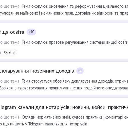
о що тема:
Тема охоплює оновлення та реформування цивільного за
гулювання майнових і немайнових прав, договірних відносин та прав
ища освіта
+10
о що тема:
Тема охоплює правове регулювання системи вищої освіти, о
Освіта
екларування іноземних доходів
+1
о що тема:
Тема стосується обов’язку декларування доходів, отрим
бов’язань та застосування правил уникнення подвійного оподаткува
elegram канали для нотаріусів: новини, кейси, практич
о що тема:
Огляди нормативних змін, судова практика, коментарі екс
о що пишуть у Telegram каналах для нотаріусів