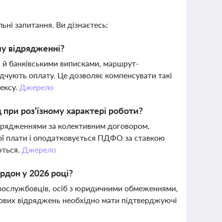
ьні запитання. Ви дізнаєтесь:
му відрядженні?
а й банківськими виписками, маршрут-
дчують оплату. Це дозволяє компенсувати такі
ексу.
Джерело
при роз'їзному характері роботи?
ідрядженнями за колективним договором,
ної плати і оподатковується ПДФО за ставкою
ються.
Джерело
рдон у 2026 році?
овослужбовців, осіб з юридичними обмеженнями,
бових відряджень необхідно мати підтверджуючі