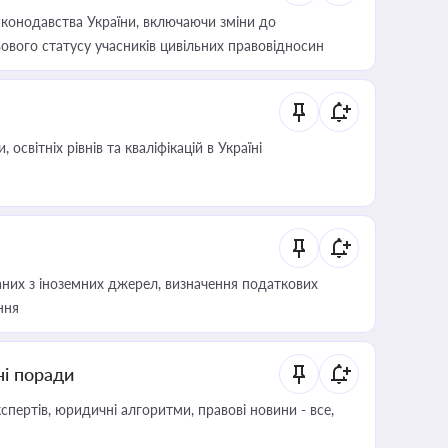
конодавства України, включаючи зміни до
ового статусу учасників цивільних правовідносин
світніх рівнів та кваліфікацій в Україні
аних з іноземних джерел, визначення податкових
ння
ні поради
пертів, юридичні алгоритми, правові новини - все,