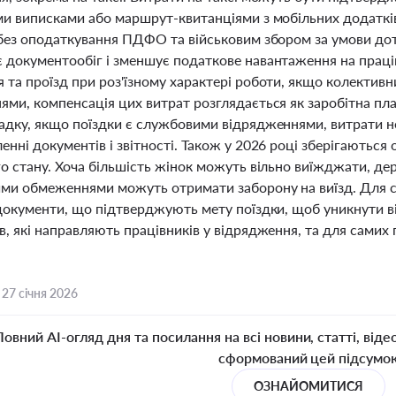
ми виписками або маршрут-квитанціями з мобільних додатк
 без оподаткування ПДФО та військовим збором за умови до
 документообіг і зменшує податкове навантаження на праці
та проїзд при роз'їзному характері роботи, якщо колективн
ями, компенсація цих витрат розглядається як заробітна пла
адку, якщо поїздки є службовими відрядженнями, витрати 
нні документів і звітності. Також у 2026 році зберігаються 
го стану. Хоча більшість жінок можуть вільно виїжджати, де
ми обмеженнями можуть отримати заборону на виїзд. Для 
 документи, що підтверджують мету поїздки, щоб уникнути в
, які направляють працівників у відрядження, та для самих 
,
27 січня 2026
Повний AI-огляд дня та посилання на всі новини, статті, віде
сформований цей підсумо
ОЗНАЙОМИТИСЯ