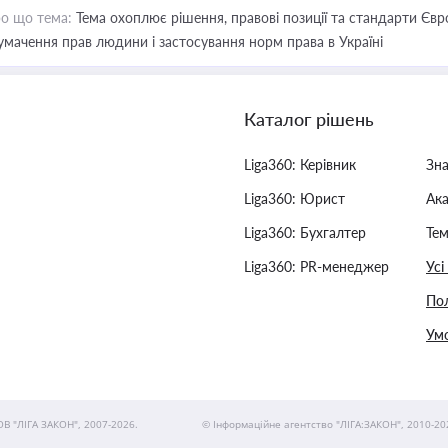
о що тема:
Тема охоплює рішення, правові позиції та стандарти Євр
умачення прав людини і застосування норм права в Україні
Каталог рішень
Liga360: Керівник
Зн
Liga360: Юрист
Ак
Liga360: Бухгалтер
Тем
Liga360: PR-менеджер
Усі
Пол
Умо
ОВ "ЛІГА ЗАКОН", 2007-2026.
© Інформаційне агентство "ЛІГА:ЗАКОН", 2010-20