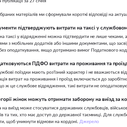
4 публікації за 27 січня
ібраних матеріалів ми сформували короткі відповіді на актуал
ументи підтверджують витрати на таксі у службово
на таксі у відрядженні можна підтвердити не лише чеками, 
ями з мобільних додатків або іншими документами, що засві
без оподаткування, якщо дотримано вимог Податкового код
атковуються ПДФО витрати на проживання та проїзд 
жбові поїздки мають роз'їзний характер і не вважаються в
ція витрат на проживання і проїзд включається до заробіт
о ж це службове відрядження, такі витрати не оподаткову
егорії жінок можуть отримати заборону на виїзд за ко
 на виїзд може стосуватися державних службовців, військ
в та тих, хто має доступ до державної таємниці. Для служ
и, щоб уникнути відмови на кордоні.
Джерело