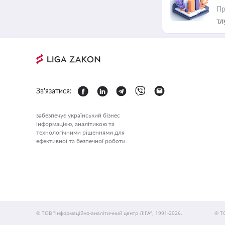
Пр
тл
Зв'язатися:
забезпечує український бізнес
інформацією, аналітикою та
технологічними рішеннями для
ефективної та безпечної роботи.
© ТОВ "інформаційно-аналітичний центр ЛІГА", 1991-2026.
© Т