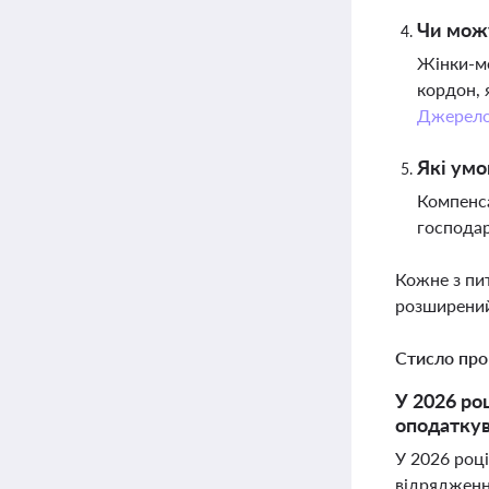
Чи можу
Жінки-ме
кордон, 
Джерел
Які умо
Компенса
господар
Кожне з пи
розширений
Стисло про
У 2026 ро
оподаткув
У 2026 роц
відрядження