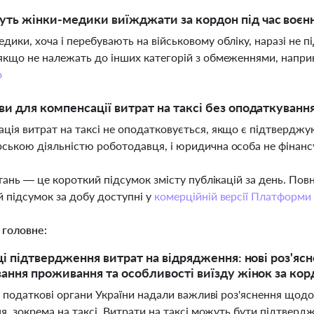
ть жінки-медики виїжджати за кордон під час воєнн
дики, хоча і перебувають на військовому обліку, наразі не п
якщо не належать до інших категорій з обмеженнями, напри
о
ви для компенсації витрат на таксі без оподаткуванн
ція витрат на таксі не оподатковується, якщо є підтверджую
ською діяльністю роботодавця, і юридична особа не фінан
тань — це короткий підсумок змісту публікацій за день. По
 підсумок за добу доступні у
комерційній версії Платформи
 головне:
ці підтвердження витрат на відрядження: нові роз'ясн
ання проживання та особливості виїзду жінок за корд
і податкові органи України надали важливі роз'яснення щодо
, зокрема на таксі. Витрати на таксі можуть бути підтверд