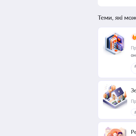
Теми, які мож
Пр
он
З
Пр
Р