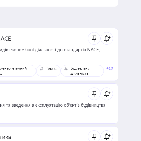
NACE
идів економічної діяльності до стандартів NACE,
о-енергетичний
Торгівля
Будівельна
+10
кс
діяльність
я та введення в експлуатацію об’єктів будівництва
итика