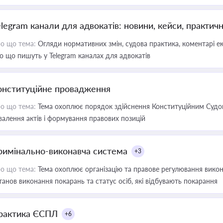
elegram канали для адвокатів: новини, кейси, практич
о що тема:
Огляди нормативних змін, судова практика, коментарі екс
о що пишуть у Telegram каналах для адвокатів
онституційне провадження
о що тема:
Тема охоплює порядок здійснення Конституційним Судом
валення актів і формування правових позицій
римінально-виконавча система
+3
о що тема:
Тема охоплює організацію та правове регулювання викона
танов виконання покарань та статус осіб, які відбувають покарання
рактика ЄСПЛ
+6