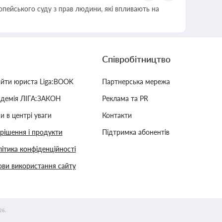
опейського суду з прав людини, які впливають на
Співробітництво
айти юриста Liga:BOOK
Партнерська мережа
адемія ЛІГА:ЗАКОН
Реклама та PR
и в центрі уваги
Контакти
 рішення і продукти
Підтримка абонентів
ітика конфіденційності
ви використання сайту
26.