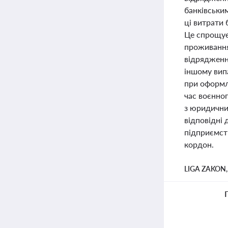
банківськи
ці витрати
Це спрощує
проживання 
відрядженн
іншому вип
при оформле
час воєнно
з юридични
відповідні
підприємств
кордон.
LIGA ZAKON