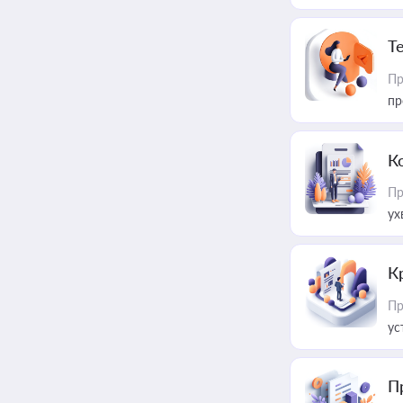
T
Пр
пр
К
Пр
ух
К
Пр
ус
П