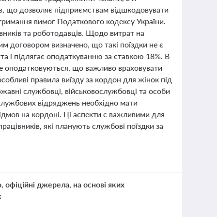
ів, що дозволяє підприємствам відшкодовувати
тримання вимог Податкового кодексу України.
вників та роботодавців. Щодо витрат на
им договором визначено, що такі поїздки не є
та і підлягає оподаткуванню за ставкою 18%. В
не оподатковуються, що важливо враховувати
особливі правила виїзду за кордон для жінок під
ржавні службовці, військовослужбовці та особи
службових відряджень необхідно мати
ідмов на кордоні. Ці аспекти є важливими для
працівників, які планують службові поїздки за
о, офіційні джерела, на основі яких
к