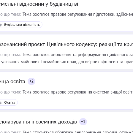
емельні відносини у будівництві
о що тема:
Тема охоплює правове регулювання підготовки, здійсненн
Будівельна діяльність
езонансний проєкт Цивільного кодексу: реакції та кр
о що тема:
Тема охоплює оновлення та реформування цивільного за
гулювання майнових і немайнових прав, договірних відносин та прав
ища освіта
+2
о що тема:
Тема охоплює правове регулювання системи вищої освіти, о
Освіта
екларування іноземних доходів
+1
о що тема:
Тема стосується обов’язку декларування доходів, отрим