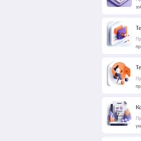
зо
T
Пр
пр
T
Пр
пр
К
Пр
ух