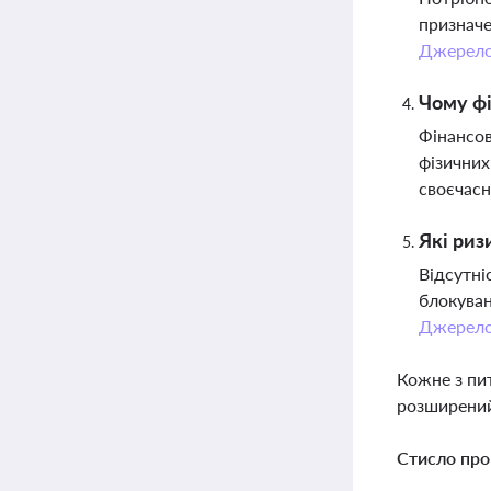
призначе
Джерел
Чому фі
Фінансов
фізичних
своєчасн
Які риз
Відсутні
блокуван
Джерел
Кожне з пи
розширений
Стисло про