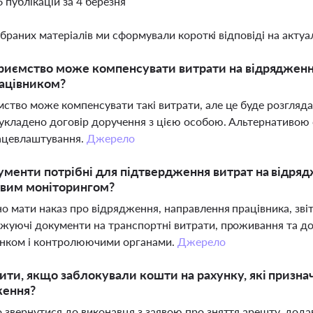
6 публікацій за 4 березня
ібраних матеріалів ми сформували короткі відповіді на актуал
риємство може компенсувати витрати на відрядження
ацівником?
ство може компенсувати такі витрати, але це буде розгляда
укладено договір доручення з цією особою. Альтернативою 
рацевлаштування.
Джерело
ументи потрібні для підтвердження витрат на відря
овим моніторингом?
о мати наказ про відрядження, направлення працівника, зві
жуючі документи на транспортні витрати, проживання та до
анком і контролюючими органами.
Джерело
ти, якщо заблокували кошти на рахунку, які признач
ження?
 звернутися до виконавця з заявою про зняття арешту, до