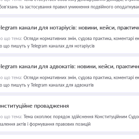
бов’язань та застосування правил уникнення подвійного оподаткува
elegram канали для нотаріусів: новини, кейси, практич
о що тема:
Огляди нормативних змін, судова практика, коментарі екс
о що пишуть у Telegram каналах для нотаріусів
elegram канали для адвокатів: новини, кейси, практич
о що тема:
Огляди нормативних змін, судова практика, коментарі екс
о що пишуть у Telegram каналах для адвокатів
онституційне провадження
о що тема:
Тема охоплює порядок здійснення Конституційним Судом
валення актів і формування правових позицій