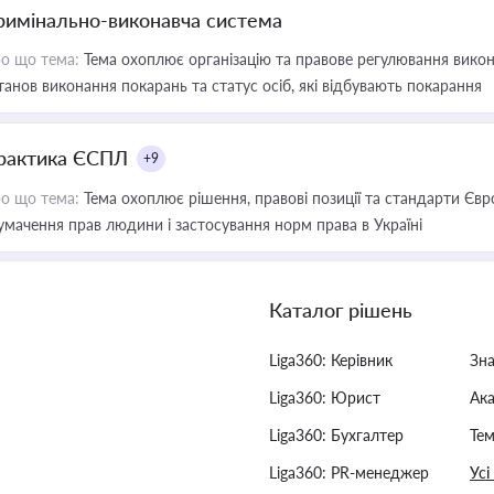
римінально-виконавча система
о що тема:
Тема охоплює організацію та правове регулювання викона
танов виконання покарань та статус осіб, які відбувають покарання
рактика ЄСПЛ
+9
о що тема:
Тема охоплює рішення, правові позиції та стандарти Євр
умачення прав людини і застосування норм права в Україні
Каталог рішень
Liga360: Керівник
Зн
Liga360: Юрист
Ак
Liga360: Бухгалтер
Тем
Liga360: PR-менеджер
Усі