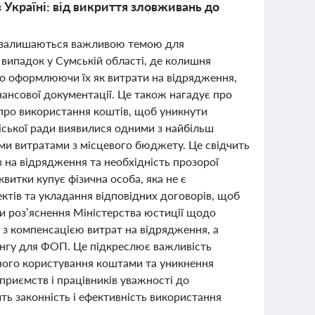
 Україні: від викриття зловживань до
их залишаються важливою темою для
 випадок у Сумській області, де колишня
во оформлюючи їх як витрати на відрядження,
нансової документації. Це також нагадує про
 про використання коштів, щоб уникнути
міської ради виявилися одними з найбільш
ми витратами з місцевого бюджету. Це свідчить
 на відрядження та необхідність прозорої
квитки купує фізична особа, яка не є
ктів та укладання відповідних договорів, щоб
и роз’яснення Міністерства юстиції щодо
і з компенсацією витрат на відрядження, а
ингу для ФОП. Це підкреслює важливість
ного користування коштами та уникнення
дприємств і працівників уважності до
ть законність і ефективність використання