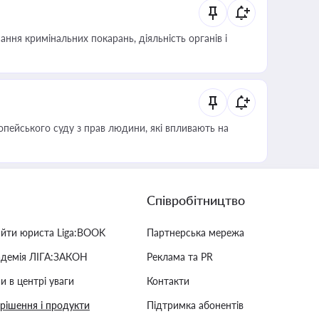
ння кримінальних покарань, діяльність органів і
опейського суду з прав людини, які впливають на
Співробітництво
айти юриста Liga:BOOK
Партнерська мережа
адемія ЛІГА:ЗАКОН
Реклама та PR
и в центрі уваги
Контакти
 рішення і продукти
Підтримка абонентів