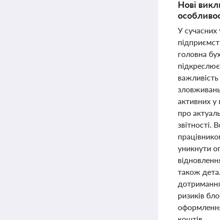
Нові викл
особливос
У сучасних
підприємств
головна бу
підкреслює 
важливість
зловживань 
активних у
про актуал
звітності. 
працівником
уникнути о
відновлення
також дета
дотримання
ризиків бло
оформлення 
коштів.