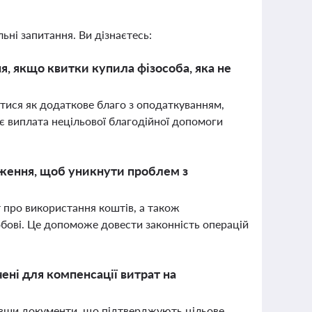
ьні запитання. Ви дізнаєтесь:
, якщо квитки купила фізособа, яка не
тися як додаткове благо з оподаткуванням,
є виплата нецільової благодійної допомоги
дження, щоб уникнути проблем з
т про використання коштів, а також
бові. Це допоможе довести законність операцій
ені для компенсації витрат на
давши документи, що підтверджують цільове