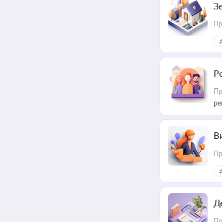
З
Пр
Р
Пр
ре
В
Пр
Д
Пр