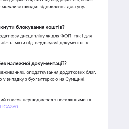
му можливе швидке відновлення доступу.
икнути блокування коштів?
одаткову дисципліну як для ФОП, так і для
льність, мати підтверджуючі документи та
без належної документації?
овживаннях, оподаткування додаткових благ,
ло у випадку з бухгалтеркою на Сумщині.
вний список першоджерел з посиланнями та
 LIGA360.