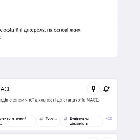
о, офіційні джерела, на основі яких
к
NACE
идів економічної діяльності до стандартів NACE,
о-енергетичний
Торгівля
Будівельна
+10
кс
діяльність