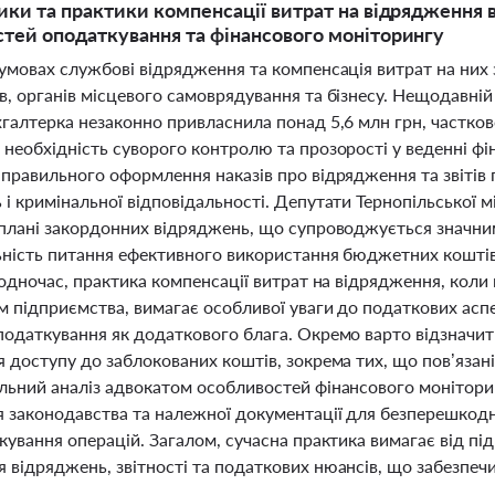
ики та практики компенсації витрат на відрядження в
тей оподаткування та фінансового моніторингу
 умовах службові відрядження та компенсація витрат на н
, органів місцевого самоврядування та бізнесу. Нещодавній
хгалтерка незаконно привласнила понад 5,6 млн грн, частко
необхідність суворого контролю та прозорості у веденні фі
 правильного оформлення наказів про відрядження та звітів
і кримінальної відповідальності. Депутати Тернопільської 
 плані закордонних відряджень, що супроводжується значни
ьність питання ефективного використання бюджетних коштів
Водночас, практика компенсації витрат на відрядження, коли 
 підприємства, вимагає особливої уваги до податкових аспе
податкування як додаткового блага. Окремо варто відзначит
 доступу до заблокованих коштів, зокрема тих, що пов’язан
льний аналіз адвокатом особливостей фінансового монітор
 законодавства та належної документації для безперешкод
кування операцій. Загалом, сучасна практика вимагає від пі
відряджень, звітності та податкових нюансів, що забезпечи