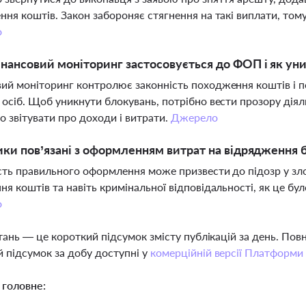
ння коштів. Закон забороняє стягнення на такі виплати, то
о
нансовий моніторинг застосовується до ФОП і як ун
ий моніторинг контролює законність походження коштів і п
 осіб. Щоб уникнути блокувань, потрібно вести прозору дія
о звітувати про доходи і витрати.
Джерело
ики пов’язані з оформленням витрат на відрядження 
сть правильного оформлення може призвести до підозр у зл
ня коштів та навіть кримінальної відповідальності, як це бу
о
тань — це короткий підсумок змісту публікацій за день. По
 підсумок за добу доступні у
комерційній версії Платформи
 головне: