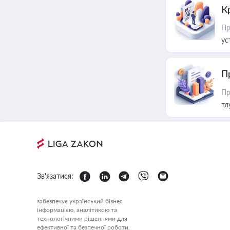
К
Пр
ус
П
Пр
тл
Зв'язатися:
забезпечує український бізнес
інформацією, аналітикою та
технологічними рішеннями для
ефективної та безпечної роботи.