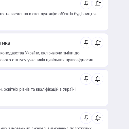
я та введення в експлуатацію об’єктів будівництва
итика
конодавства України, включаючи зміни до
ового статусу учасників цивільних правовідносин
світніх рівнів та кваліфікацій в Україні
аних з іноземних джерел, визначення податкових