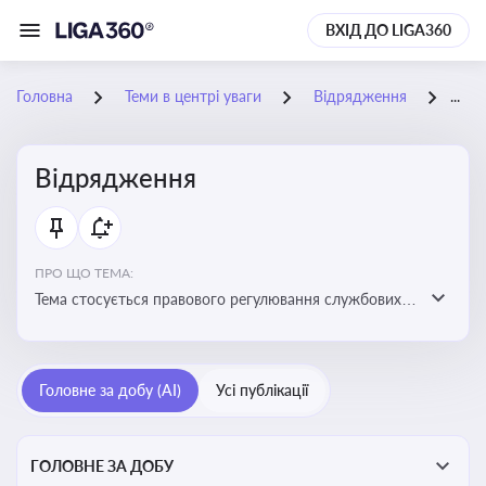
ВХІД ДО LIGA360
Головна
Теми в центрі уваги
Відрядження
11-
Відрядження
ПРО ЩО ТЕМА:
Тема стосується правового регулювання службових
відряджень, зокрема їх оформлення, витрат, звітності
та компенсацій
Головне за добу (AI)
Усі публікації
ГОЛОВНЕ ЗА ДОБУ