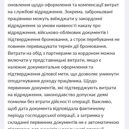
оновлення щодо оформлення та компенсації витрат
на службові відрядження. Зокрема, заброньовані
працівники можуть виїжджати у закордонні
відрядження за умови наявності наказу про
відрядження, військово-облікових документів і
підтвердження бронювання, а строк перебування не
повинен перевищувати термін дії бронювання.
Витрати на обід з партнерами за кордоном можна
включати у представницькі витрати, якщо є
належне документальне оформлення та
підтвердження ділової мети, що дозволяє уникнути
оподаткування доходу працівника. Щодо
первинних документів, які підтверджують витрати
на відрядження, законодавство допускає деякі
помилки без втрати дійсності операції. Важливо,
щоб дата документа відповідала фактичному
періоду господарської операції, а затримка у
складанні первинних документів не є автоматичною
підставою для сумнівів у реальності операції.