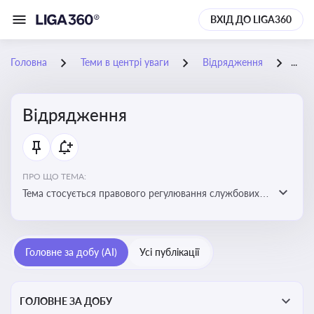
ВХІД ДО LIGA360
Головна
Теми в центрі уваги
Відрядження
25-
Відрядження
ПРО ЩО ТЕМА:
Тема стосується правового регулювання службових
відряджень, зокрема їх оформлення, витрат, звітності
та компенсацій
Головне за добу (AI)
Усі публікації
ГОЛОВНЕ ЗА ДОБУ