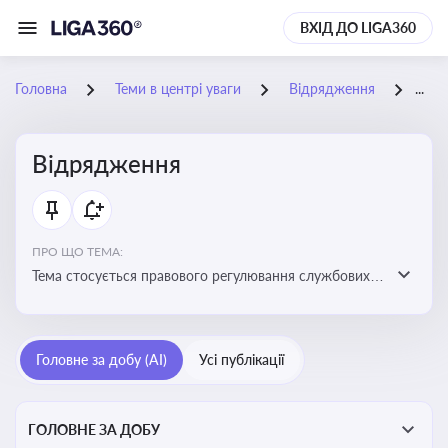
ВХІД ДО LIGA360
Головна
Теми в центрі уваги
Відрядження
14-
Відрядження
ПРО ЩО ТЕМА:
Тема стосується правового регулювання службових
відряджень, зокрема їх оформлення, витрат, звітності
та компенсацій
Головне за добу (AI)
Усі публікації
ГОЛОВНЕ ЗА ДОБУ