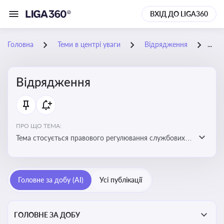
ВХІД ДО LIGA360
Головна
Теми в центрі уваги
Відрядження
25-
Відрядження
ПРО ЩО ТЕМА:
Тема стосується правового регулювання службових
відряджень, зокрема їх оформлення, витрат, звітності
та компенсацій
Головне за добу (AI)
Усі публікації
ГОЛОВНЕ ЗА ДОБУ