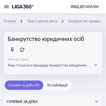
ВХІД ДО LIGA360
Головна
Теми в центрі уваги
Банкрутство юридичних осіб
Банкрутство юридичних осіб
ПРО ЩО ТЕМА:
Тема стосується процедур банкрутства юридичних
осіб, що включає етапи ліквідації, санації та
задоволення вимог кредиторів
Головне за добу (AI)
Усі публікації
ГОЛОВНЕ ЗА ДОБУ