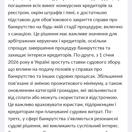
погашення всіх вимог конкурсних кредиторів за
реєстром, окрім штрафів і пені, є достатньою
підставою для обов’язкового закриття справи про
банкрутство на будь-якій стадії процедури, включно
з санацією. Це рішення має важливе значення для
арбітражних керуючих і кредиторів, оскільки
спрощує завершення процедур банкрутства та
захищає інтереси кредиторів. По-друге, з 1 січня
2026 року в Україні зростуть ставки судового збору,
що вплине на подачу позовів у справах про
банкрутство та інших судових процесах. Збільшення
пов’язане зі зміною прожиткового мінімуму, а також
оновленням категорій громадян, які звільняються
від сплати або можуть скористатися відстрочкою.
Це важливо враховувати юристам, підприємцям і
кредиторам при плануванні судових витрат. По-
третє, у сфері банкрутства з’являються резонансні
судові рішення, які викликають суспільний інтерес.