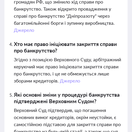
громадян РФ, що змінило хід справи про
банкрутство. Також відкрито провадження у
справі про банкрутство "Дніпроазоту" через
багатомільйонні борги і зупинку виробництва.
Джерело
Хто має право ініціювати закриття справи
про банкрутство?
Згідно з позицією Верховного Суду, арбітражний
керуючий має право ініціювати закриття справи
про банкрутство, і це не обмежується лише
зборами кредиторів.
Джерело
Які основні зміни у процедурі банкрутства
підтверджені Верховним Судом?
Верховний Суд підтвердив, що погашення
основних вимог кредиторів, окрім неустойки, є
самостійною підставою для закриття справи про
банкрутство на будь-якій стадії, а також що суд