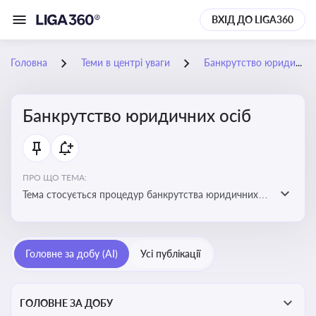
ВХІД ДО LIGA360
Головна
Теми в центрі уваги
Банкрутство юридичних осіб
Банкрутство юридичних осіб
ПРО ЩО ТЕМА:
Тема стосується процедур банкрутства юридичних
осіб, що включає етапи ліквідації, санації та
задоволення вимог кредиторів
Головне за добу (AI)
Усі публікації
ГОЛОВНЕ ЗА ДОБУ