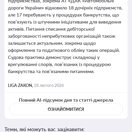
підприємствах, зокрема АТ «ДАК «Автомобільні
дороги України» відновило 18 дочірніх підприємств,
але 17 перебувають у процедурах банкрутства, що
пов’язують із штучними ініціативами для виведення
активів. Питання списання дебіторської
заборгованості неприбуткових організацій також
залишається актуальним, зокрема щодо
оформлення та податкового обліку таких операцій.
Судова практика демонструє складнощі у
врегулюванні спорів, пов’язаних із процедурою
банкрутства та пов’язаними питаннями.
LIGA ZAKON,
18 лютого 2026
Повний AI-підсумок дня та статті-джерела
ОЗНАЙОМИТИСЯ
Теми, які можуть вас зацікавити: