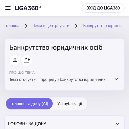
ВХІД ДО LIGA360
Головна
Теми в центрі уваги
Банкрутство юридичних осіб
Банкрутство юридичних осіб
ПРО ЩО ТЕМА:
Тема стосується процедур банкрутства юридичних
осіб, що включає етапи ліквідації, санації та
задоволення вимог кредиторів
Головне за добу (AI)
Усі публікації
ГОЛОВНЕ ЗА ДОБУ