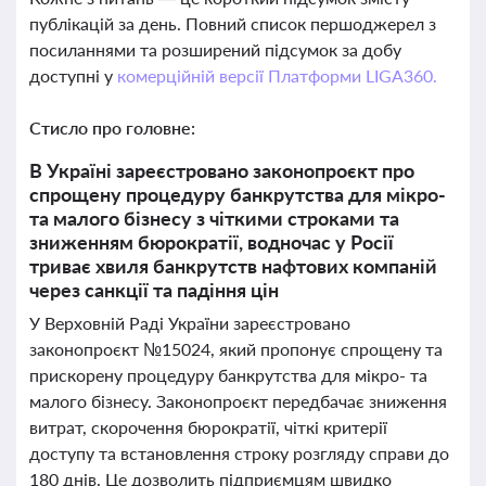
публікацій за день. Повний список першоджерел з
посиланнями та розширений підсумок за добу
доступні у
комерційній версії Платформи LIGA360.
Стисло про головне:
В Україні зареєстровано законопроєкт про
спрощену процедуру банкрутства для мікро-
та малого бізнесу з чіткими строками та
зниженням бюрократії, водночас у Росії
триває хвиля банкрутств нафтових компаній
через санкції та падіння цін
У Верховній Раді України зареєстровано
законопроєкт №15024, який пропонує спрощену та
прискорену процедуру банкрутства для мікро- та
малого бізнесу. Законопроєкт передбачає зниження
витрат, скорочення бюрократії, чіткі критерії
доступу та встановлення строку розгляду справи до
180 днів. Це дозволить підприємцям швидко