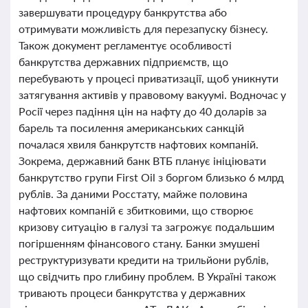
завершувати процедуру банкрутства або
отримувати можливість для перезапуску бізнесу.
Також документ регламентує особливості
банкрутства державних підприємств, що
перебувають у процесі приватизації, щоб уникнути
затягування активів у правовому вакуумі. Водночас у
Росії через падіння цін на нафту до 40 доларів за
барель та посилення американських санкцій
почалася хвиля банкрутств нафтових компаній.
Зокрема, державний банк ВТБ планує ініціювати
банкрутство групи First Oil з боргом близько 6 млрд
рублів. За даними Росстату, майже половина
нафтових компаній є збитковими, що створює
кризову ситуацію в галузі та загрожує подальшим
погіршенням фінансового стану. Банки змушені
реструктуризувати кредити на трильйони рублів,
що свідчить про глибину проблем. В Україні також
тривають процеси банкрутства у державних