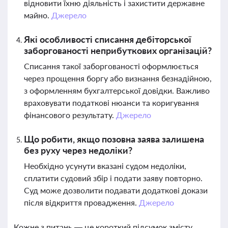
відновити їхню діяльність і захистити державне
майно.
Джерело
Які особливості списання дебіторської
заборгованості неприбуткових організацій?
Списання такої заборгованості оформлюється
через прощення боргу або визнання безнадійною,
з оформленням бухгалтерської довідки. Важливо
враховувати податкові нюанси та коригування
фінансового результату.
Джерело
Що робити, якщо позовна заява залишена
без руху через недоліки?
Необхідно усунути вказані судом недоліки,
сплатити судовий збір і подати заяву повторно.
Суд може дозволити подавати додаткові докази
після відкриття провадження.
Джерело
Кожне з питань — це короткий підсумок змісту