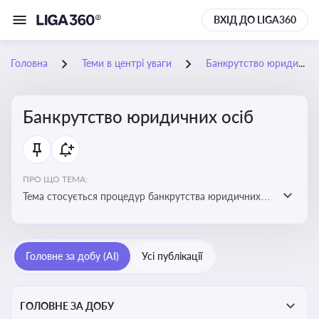
ВХІД ДО LIGA360
Головна
Теми в центрі уваги
Банкрутство юридичних осіб
Банкрутство юридичних осіб
ПРО ЩО ТЕМА:
Тема стосується процедур банкрутства юридичних
осіб, що включає етапи ліквідації, санації та
задоволення вимог кредиторів
Головне за добу (AI)
Усі публікації
ГОЛОВНЕ ЗА ДОБУ