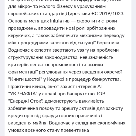
для мікро- та малого бізнесу з урахуванням
європейських стандартів Директиви ЄС 2019/1023.
Основна мета цих ініціатив — скоротити строки
проваджень, впровадити нові ролі арбітражних
керуючих, а також забезпечити механізми переходу
між процедурами залежно від ситуації боржника.
Водночас експерти звертають увагу на проблеми
структурування законодавства, невизначеність
критеріїв неплатоспроможності та ризики
фрагментації регулювання через введення окремої
"Книги шостої" у Кодексі з процедур банкрутства.
Практичні кейси, як-от захист інтересів АТ
"УКРНАФТА" у справі про банкрутство ТОВ
"Енерджі Сток", демонструють важливість
забезпечення позову та арешту активів для захисту
кредиторів від фраудаторних правочинів і
виведення майна. Водночас у складних економічних
умовах воєнного стану превентивна