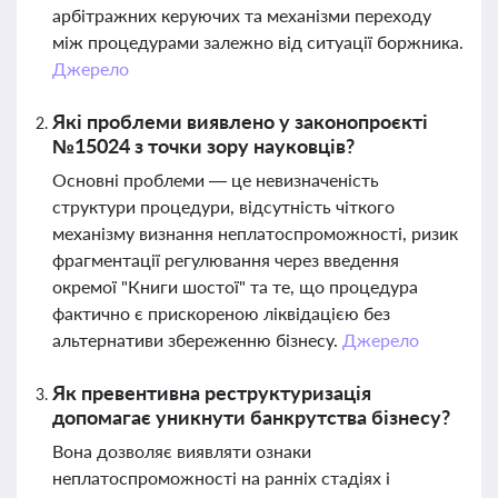
арбітражних керуючих та механізми переходу
між процедурами залежно від ситуації боржника.
Джерело
Які проблеми виявлено у законопроєкті
№15024 з точки зору науковців?
Основні проблеми — це невизначеність
структури процедури, відсутність чіткого
механізму визнання неплатоспроможності, ризик
фрагментації регулювання через введення
окремої "Книги шостої" та те, що процедура
фактично є прискореною ліквідацією без
альтернативи збереженню бізнесу.
Джерело
Як превентивна реструктуризація
допомагає уникнути банкрутства бізнесу?
Вона дозволяє виявляти ознаки
неплатоспроможності на ранніх стадіях і