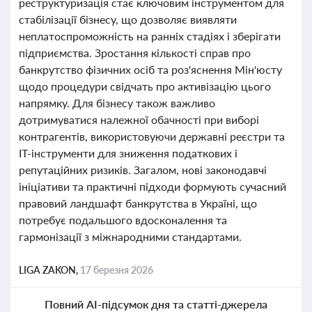
реструктуризація стає ключовим інструментом для
стабілізації бізнесу, що дозволяє виявляти
неплатоспроможність на ранніх стадіях і зберігати
підприємства. Зростання кількості справ про
банкрутство фізичних осіб та роз'яснення Мін'юсту
щодо процедури свідчать про активізацію цього
напрямку. Для бізнесу також важливо
дотримуватися належної обачності при виборі
контрагентів, використовуючи державні реєстри та
IT-інструменти для зниження податкових і
репутаційних ризиків. Загалом, нові законодавчі
ініціативи та практичні підходи формують сучасний
правовий ландшафт банкрутства в Україні, що
потребує подальшого вдосконалення та
гармонізації з міжнародними стандартами.
LIGA ZAKON,
17 березня 2026
Повний AI-підсумок дня та статті-джерела