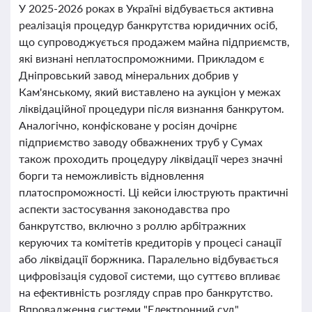
У 2025-2026 роках в Україні відбувається активна
реалізація процедур банкрутства юридичних осіб,
що супроводжується продажем майна підприємств,
які визнані неплатоспроможними. Прикладом є
Дніпровський завод мінеральних добрив у
Кам'янському, який виставлено на аукціон у межах
ліквідаційної процедури після визнання банкрутом.
Аналогічно, конфісковане у росіян дочірнє
підприємство заводу обважнених труб у Сумах
також проходить процедуру ліквідації через значні
борги та неможливість відновлення
платоспроможності. Ці кейси ілюструють практичні
аспекти застосування законодавства про
банкрутство, включно з роллю арбітражних
керуючих та комітетів кредиторів у процесі санації
або ліквідації боржника. Паралельно відбувається
цифровізація судової системи, що суттєво впливає
на ефективність розгляду справ про банкрутство.
Впровадження системи "Електронний суд"