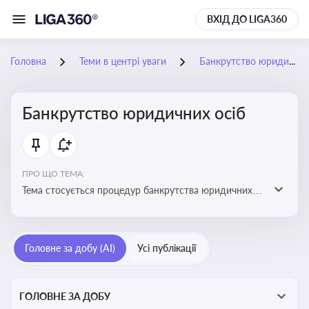
ВХІД ДО LIGA360
Головна
Теми в центрі уваги
Банкрутство юридичних осіб
Банкрутство юридичних осіб
ПРО ЩО ТЕМА:
Тема стосується процедур банкрутства юридичних
осіб, що включає етапи ліквідації, санації та
задоволення вимог кредиторів
Головне за добу (AI)
Усі публікації
ГОЛОВНЕ ЗА ДОБУ