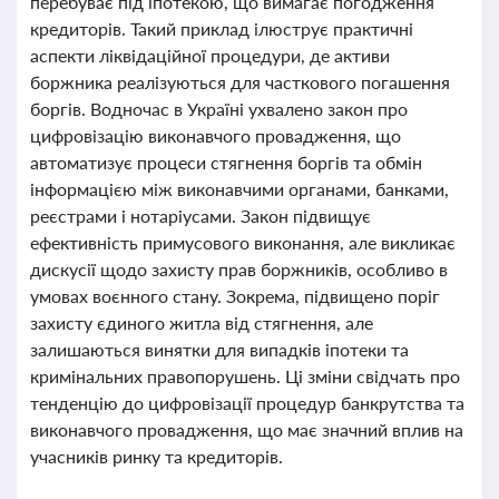
перебуває під іпотекою, що вимагає погодження
кредиторів. Такий приклад ілюструє практичні
аспекти ліквідаційної процедури, де активи
боржника реалізуються для часткового погашення
боргів. Водночас в Україні ухвалено закон про
цифровізацію виконавчого провадження, що
автоматизує процеси стягнення боргів та обмін
інформацією між виконавчими органами, банками,
реєстрами і нотаріусами. Закон підвищує
ефективність примусового виконання, але викликає
дискусії щодо захисту прав боржників, особливо в
умовах воєнного стану. Зокрема, підвищено поріг
захисту єдиного житла від стягнення, але
залишаються винятки для випадків іпотеки та
кримінальних правопорушень. Ці зміни свідчать про
тенденцію до цифровізації процедур банкрутства та
виконавчого провадження, що має значний вплив на
учасників ринку та кредиторів.