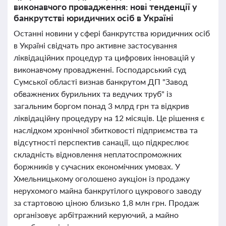
виконавчого провадження: нові тенденції у
банкрутстві юридичних осіб в Україні
Останні новини у сфері банкрутства юридичних осіб
в Україні свідчать про активне застосування
ліквідаційних процедур та цифрових інновацій у
виконавчому провадженні. Господарський суд
Сумської області визнав банкрутом ДП "Завод
обважнених бурильних та ведучих труб" із
загальним боргом понад 3 млрд грн та відкрив
ліквідаційну процедуру на 12 місяців. Це рішення є
наслідком хронічної збитковості підприємства та
відсутності перспектив санації, що підкреслює
складність відновлення неплатоспроможних
боржників у сучасних економічних умовах. У
Хмельницькому оголошено аукціон із продажу
нерухомого майна банкрутілого цукрового заводу
за стартовою ціною близько 1,8 млн грн. Продаж
організовує арбітражний керуючий, а майно