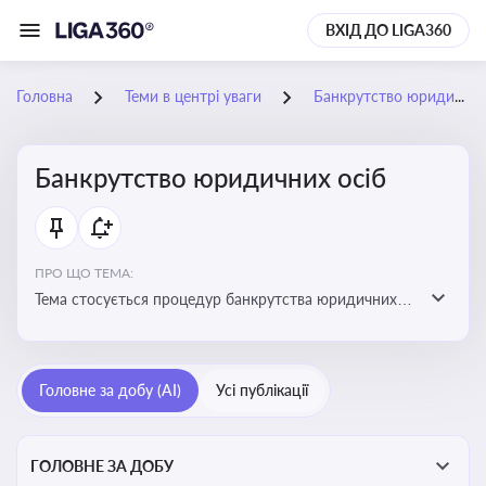
ВХІД ДО LIGA360
Головна
Теми в центрі уваги
Банкрутство юридичних осіб
Банкрутство юридичних осіб
ПРО ЩО ТЕМА:
Тема стосується процедур банкрутства юридичних
осіб, що включає етапи ліквідації, санації та
задоволення вимог кредиторів
Головне за добу (AI)
Усі публікації
ГОЛОВНЕ ЗА ДОБУ