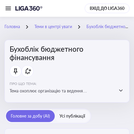
ВХІД ДО LIGA360
Головна
Теми в центрі уваги
Бухоблік бюджетного фінансування
Бухоблік бюджетного
фінансування
ПРО ЩО ТЕМА:
Тема охоплює організацію та ведення
бухгалтерського обліку в установах, що фінансуються
з бюджету
Головне за добу (AI)
Усі публікації