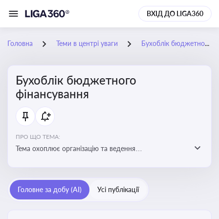
ВХІД ДО LIGA360
Головна
Теми в центрі уваги
Бухоблік бюджетного фінансування
Бухоблік бюджетного
фінансування
ПРО ЩО ТЕМА:
Тема охоплює організацію та ведення
бухгалтерського обліку в установах, що фінансуються
з бюджету
Головне за добу (AI)
Усі публікації