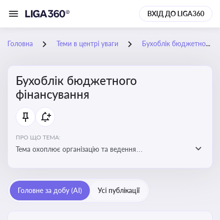
ВХІД ДО LIGA360
Головна
Теми в центрі уваги
Бухоблік бюджетного фінансування
Бухоблік бюджетного
фінансування
ПРО ЩО ТЕМА:
Тема охоплює організацію та ведення
бухгалтерського обліку в установах, що фінансуються
з бюджету
Головне за добу (AI)
Усі публікації