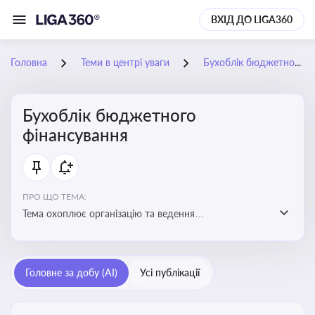
ВХІД ДО LIGA360
Головна
Теми в центрі уваги
Бухоблік бюджетного фінансування
Бухоблік бюджетного
фінансування
ПРО ЩО ТЕМА:
Тема охоплює організацію та ведення
бухгалтерського обліку в установах, що фінансуються
з бюджету
Головне за добу (AI)
Усі публікації