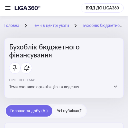
ВХІД ДО LIGA360
Головна
Теми в центрі уваги
Бухоблік бюджетного фінансування
Бухоблік бюджетного
фінансування
ПРО ЩО ТЕМА:
Тема охоплює організацію та ведення
бухгалтерського обліку в установах, що фінансуються
з бюджету
Головне за добу (AI)
Усі публікації