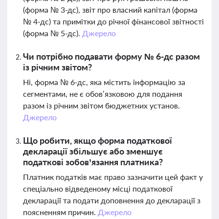
(форма № 3-дс), звіт про власний капітал (форма
№ 4-дс) та примітки до річної фінансової звітності
(форма № 5-дс).
Джерело
Чи потрібно подавати форму № 6-дс разом
із річним звітом?
Ні, форма № 6-дс, яка містить інформацію за
сегментами, не є обов’язковою для подання
разом із річним звітом бюджетних установ.
Джерело
Що робити, якщо форма податкової
декларації збільшує або зменшує
податкові зобов’язання платника?
Платник податків має право зазначити цей факт у
спеціально відведеному місці податкової
декларації та подати доповнення до декларації з
поясненням причин.
Джерело