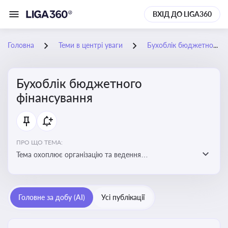
ВХІД ДО LIGA360
Головна
Теми в центрі уваги
Бухоблік бюджетного фінансування
Бухоблік бюджетного
фінансування
ПРО ЩО ТЕМА:
Тема охоплює організацію та ведення
бухгалтерського обліку в установах, що фінансуються
з бюджету
Головне за добу (AI)
Усі публікації