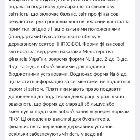
подавати податкову декларацію та фінансову
звітність, що включає баланс, звіт про фінансові
результати, рух грошових коштів, власний капітал та
примітки, згідно з Національними положеннями
(стандартами) бухгалтерського обліку в
державному секторі (НП(С)БО). Форми фінансової
звітності затверджені наказами Міністерства
фінансів України, зокрема форми № 1-дс, 2-дс, 3-дс,
4-дс та 5-дс є обов’язковими для подання
бюджетними установами. Водночас форма № 6-дс,
що містить інформацію за сегментами, не подається
разом зі звітом. Платники мають право подавати
доповнення до податкової декларації у разі, якщо
вважають, що форма декларації збільшує або
зменшує їх податкові зобов’язання всупереч нормам
ПКУ. Ці оновлення важливі для бухгалтерів,
фінансистів та керівників державних установ,
оскільки забезпечують чіткість у веденні