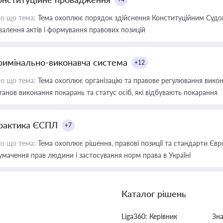
о що тема:
Тема охоплює порядок здійснення Конституційним Судом
валення актів і формування правових позицій
римінально-виконавча система
+12
о що тема:
Тема охоплює організацію та правове регулювання викона
танов виконання покарань та статус осіб, які відбувають покарання
рактика ЄСПЛ
+7
о що тема:
Тема охоплює рішення, правові позиції та стандарти Євр
умачення прав людини і застосування норм права в Україні
Каталог рішень
Liga360: Керівник
Зн