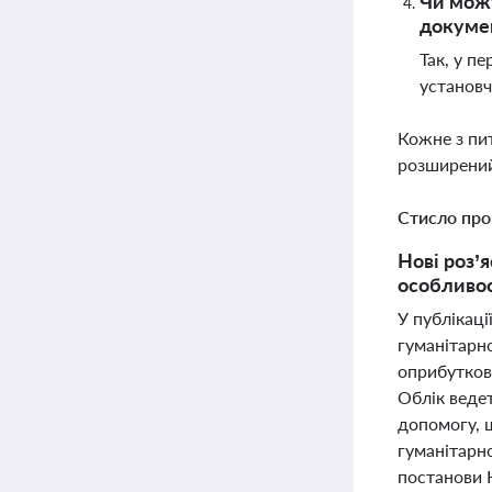
Чи можу
докумен
Так, у п
установч
Кожне з пи
розширений
Стисло про
Нові роз’
особливос
У публікац
гуманітарно
оприбуткову
Облік веде
допомогу, щ
гуманітарно
постанови К