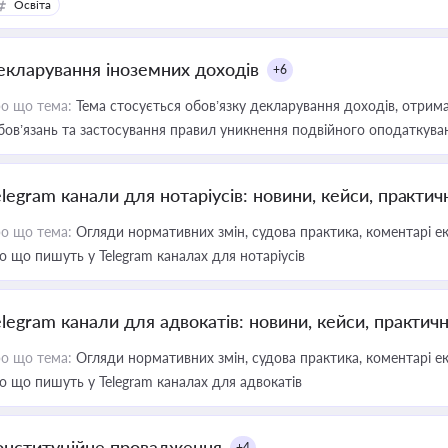
Освіта
екларування іноземних доходів
+6
о що тема:
Тема стосується обов’язку декларування доходів, отрим
бов’язань та застосування правил уникнення подвійного оподаткува
elegram канали для нотаріусів: новини, кейси, практич
о що тема:
Огляди нормативних змін, судова практика, коментарі екс
о що пишуть у Telegram каналах для нотаріусів
elegram канали для адвокатів: новини, кейси, практич
о що тема:
Огляди нормативних змін, судова практика, коментарі екс
о що пишуть у Telegram каналах для адвокатів
онституційне провадження
+4