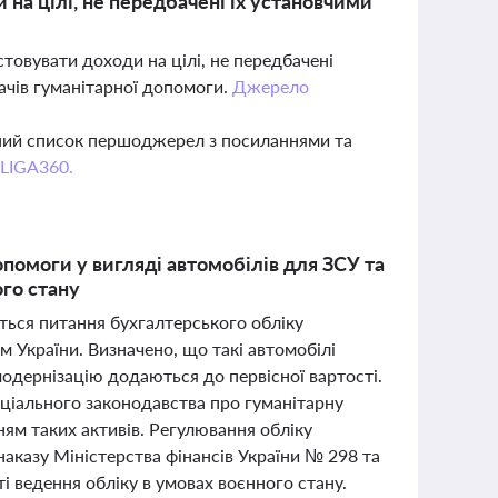
на цілі, не передбачені їх установчими
стовувати доходи на цілі, не передбачені
ачів гуманітарної допомоги.
Джерело
вний список першоджерел з посиланнями та
 LIGA360.
помоги у вигляді автомобілів для ЗСУ та
ого стану
ться питання бухгалтерського обліку
 України. Визначено, що такі автомобілі
модернізацію додаються до первісної вартості.
еціального законодавства про гуманітарну
ням таких активів. Регулювання обліку
наказу Міністерства фінансів України № 298 та
і ведення обліку в умовах воєнного стану.