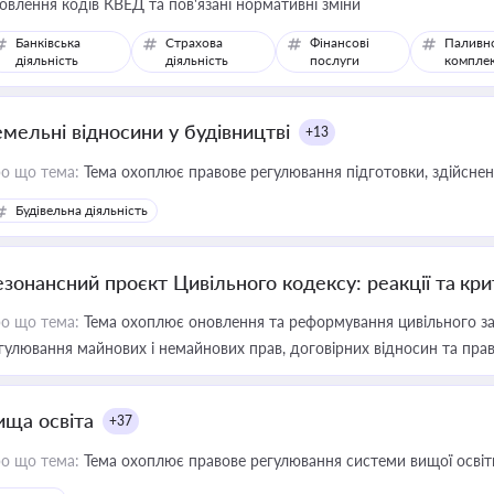
овлення кодів КВЕД та пов'язані нормативні зміни
Банківська
Страхова
Фінансові
Паливн
діяльність
діяльність
послуги
компле
емельні відносини у будівництві
+13
о що тема:
Тема охоплює правове регулювання підготовки, здійсненн
Будівельна діяльність
езонансний проєкт Цивільного кодексу: реакції та кр
о що тема:
Тема охоплює оновлення та реформування цивільного за
гулювання майнових і немайнових прав, договірних відносин та прав
ища освіта
+37
о що тема:
Тема охоплює правове регулювання системи вищої освіти, о