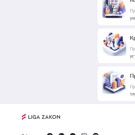
Пр
ух
К
Пр
ус
П
Пр
тл