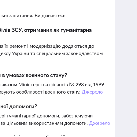
ьні запитання. Ви дізнаєтесь:
ілів ЗСУ, отриманих як гуманітарна
а їх ремонт і модернізацію додаються до
одексу України та спеціальним законодавством
 в умовах воєнного стану?
аказом Міністерства фінансів № 298 від 1999
ховують особливості воєнного стану.
Джерело
рної допомоги?
ері гуманітарної допомоги, забезпечуючи
ю за цільовим використанням допомоги.
Джерело