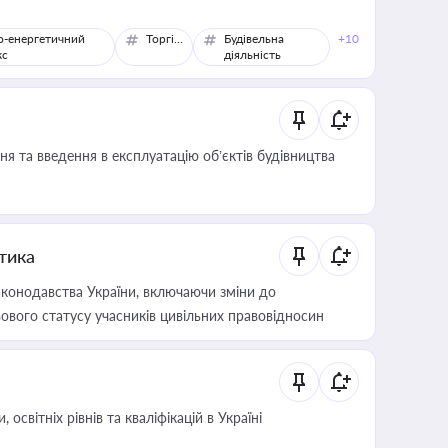
о-енергетичний
Торгівля
Будівельна
+10
кс
діяльність
я та введення в експлуатацію об’єктів будівництва
итика
конодавства України, включаючи зміни до
ового статусу учасників цивільних правовідносин
світніх рівнів та кваліфікацій в Україні