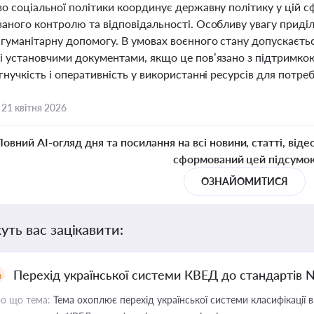
во соціальної політики координує державну політику у цій с
аного контролю та відповідальності. Особливу увагу приділ
гуманітарну допомогу. В умовах воєнного стану допускається
і установчими документами, якщо це пов’язано з підтримко
гнучкість і оперативність у використанні ресурсів для потре
,
21 квітня 2026
Повний AI-огляд дня та посилання на всі новини, статті, віде
сформований цей підсумо
ОЗНАЙОМИТИСЯ
уть вас зацікавити:
Перехід української системи КВЕД до стандартів 
о що тема:
Тема охоплює перехід української системи класифікації в