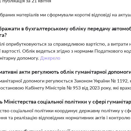
1 публікація за 21 квітня
ібраних матеріалів ми сформували короткі відповіді на актуал
бражати в бухгалтерському обліку передачу автомоб
га?
лі оприбутковуються за справедливою вартістю, а витрати н
ї вартості. Облік ведеться згідно з нормами Податкового к
нітарну допомогу.
Джерело
мативні акти регулюють облік гуманітарної допомоги
манітарної допомоги регулюється Законом України № 1192, н
постановою Кабінету Міністрів № 953 від 2023 року, які вра
ь Міністерства соціальної політики у сфері гуманіта
ство соціальної політики координує державну політику у сф
ня та реалізацію відповідних нормативних актів і контрол