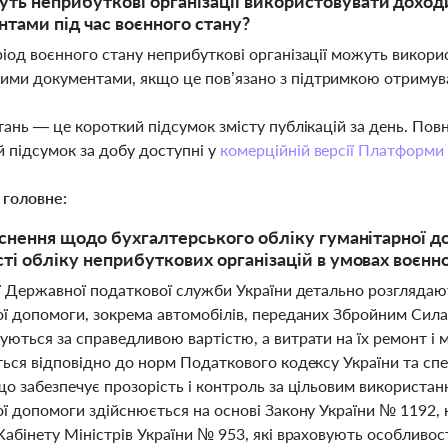
ть неприбуткові організації використовувати доходи 
тами під час воєнного стану?
еріод воєнного стану неприбуткові організації можуть викори
ими документами, якщо це пов’язано з підтримкою отримув
тань — це короткий підсумок змісту публікацій за день. По
 підсумок за добу доступні у
комерційній версії Платформи
 головне:
яснення щодо бухгалтерського обліку гуманітарної до
ті обліку неприбуткових організацій в умовах воєнн
ії Державної податкової служби України детально розглядаю
ї допомоги, зокрема автомобілів, переданих Збройним Силам
ються за справедливою вартістю, а витрати на їх ремонт і 
ться відповідно до норм Податкового кодексу України та сп
о забезпечує прозорість і контроль за цільовим використан
ї допомоги здійснюється на основі Закону України № 1192, 
абінету Міністрів України № 953, які враховують особливост