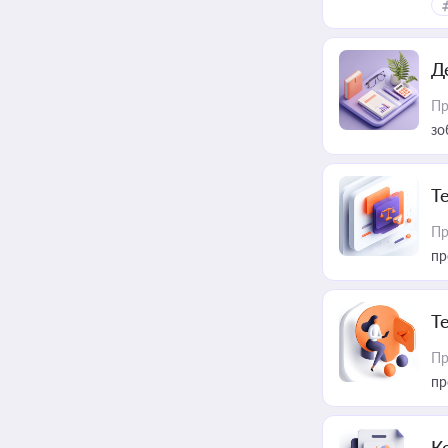
Д
Пр
зо
T
Пр
пр
T
Пр
пр
К