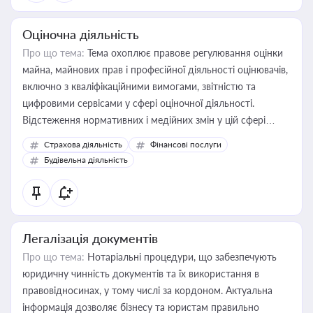
Оціночна діяльність
Про що тема:
Тема охоплює правове регулювання оцінки
майна, майнових прав і професійної діяльності оцінювачів,
включно з кваліфікаційними вимогами, звітністю та
цифровими сервісами у сфері оціночної діяльності.
Відстеження нормативних і медійних змін у цій сфері
корисне для власника бізнесу, керівника, юриста або
Страхова діяльність
Фінансові послуги
бухгалтера під час оподаткування, приватизації, оренди
Будівельна діяльність
державного майна, корпоративних угод і перевірки
статусу суб'єктів оціночної діяльності
Легалізація документів
Про що тема:
Нотаріальні процедури, що забезпечують
юридичну чинність документів та їх використання в
правовідносинах, у тому числі за кордоном. Актуальна
інформація дозволяє бізнесу та юристам правильно