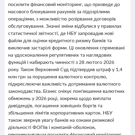
посилити фінансовий моніторинг, що призведе до
масового блокування рахунків за підозрілими
операціями, з можливістю розірвання договорів
обслуговування. Значні зміни відбулися у правилах
статистичної звітності, де НБУ запровадив нові
файли для оцінки кредитного ризику банків та
виключив застарілі форми. Ці оновлення спрямовані
на удосконалення регулятивних та наглядових
функцій і набирають чинності з 28 лютого 2026
року. Також Верховний Суд підтвердив штраф у 1,4
млн грн за порушення валютного контролю,
підкреслюючи важливість дотримання валютного
законодавства. Бізнес очікує пом'якшення валютних
обмежень у 2026 році, зокрема щодо виплати
дивідендів, погашення зовнішніх боргів та
збільшення лімітів корпоративних карток. НБУ
також звернув увагу банків на ознаки ризикової
діяльності ФОПів і компаній-оболонок,
рекомендувавши посилити фінансовий моніторинг