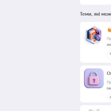
Теми, які мож
Пр
он
О
Пр
ох