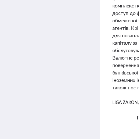
комплекс но
доступ до 
обмеженої б
агентів. Кр
для позапл
капіталу з
обслуговува
Валютне ре
повернення
банківської
іноземних і
також пост
LIGA ZAKON