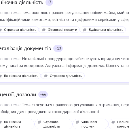
ціночна діяльність
+7
о що тема:
Тема охоплює правове регулювання оцінки майна, майнови
кваліфікаційними вимогами, звітністю та цифровими сервісами у сфер
дійних змін у цій сфері корисне для власника бізнесу, керівника, юр
Страхова діяльність
Фінансові послуги
Будівельна діяльність
иватизації, оренди державного майна, корпоративних угод і перевірки
егалізація документів
+13
о що тема:
Нотаріальні процедури, що забезпечують юридичну чинні
тому числі за кордоном. Актуальна інформація дозволяє бізнесу т
зиків недійсності та забезпечувати їх належне прийняття органами 
Банківська діяльність
Страхова діяльність
цензії, дозволи
+66
о що тема:
Тема стосується правового регулювання отримання, пере
обхідних для провадження господарської діяльності
Банківська
Страхова
Фінансові
Паливн
діяльність
діяльність
послуги
компле