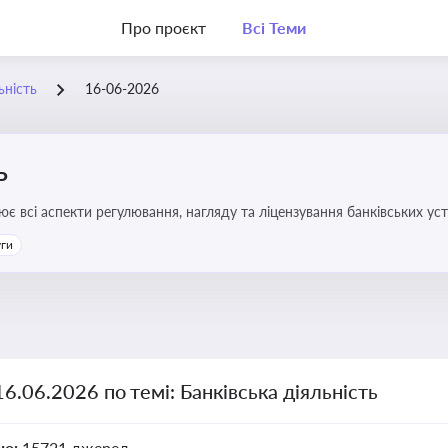
Про проєкт
Всі Теми
ьність
16-06-2026
ь
ює всі аспекти регулювання, нагляду та ліцензування банківських ус
уги
16.06.2026 по темі: Банківська діяльність
но:
15721 джерел