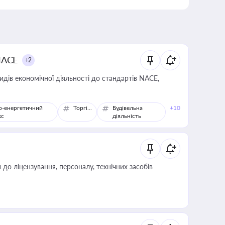
NACE
+2
идів економічної діяльності до стандартів NACE,
о-енергетичний
Торгівля
Будівельна
+10
кс
діяльність
о ліцензування, персоналу, технічних засобів