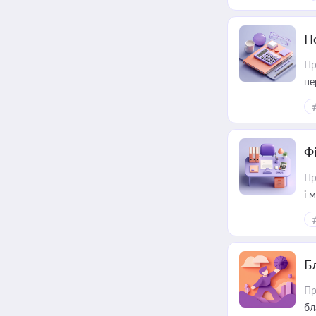
П
Пр
пе
Ф
Пр
і 
Б
Пр
бл