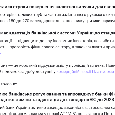
илися строки повернення валютної виручки для експо
ортерів сталевих труб та частин залізничного рухомого скл
о з 180 до 270 календарних днів, що знижує ризики нараху
і має адаптація банківської системи України до станд
птації — підвищити довіру іноземних інвесторів, поглибити 
ість і прозорість фінансового сектору, а також залучити при
о
тань — це короткий підсумок змісту публікацій за день. По
 підсумок за добу доступні у
комерційній версії Платформи
 головне:
ює банківське регулювання та впроваджує банки фінан
податкові зміни та адаптація до стандартів ЄС до 2028
й банк України активно захищає законність застосованих са
о моніторингу, зокрема у справі АТ "МІБ", пов’язаного з П