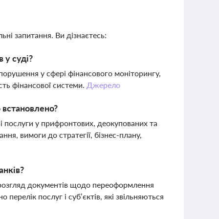
ьні запитання. Ви дізнаєтесь:
 у суді?
 порушення у сфері фінансового моніторингу,
сть фінансової системи.
Джерело
о встановлено?
ві послуги у прифронтових, деокупованих та
ня, вимоги до стратегії, бізнес-плану,
анків?
а розгляд документів щодо переоформлення
о перелік послуг і суб’єктів, які звільняються