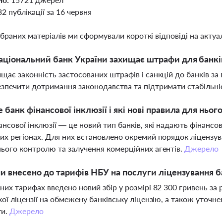
32 публікації за 16 червня
ібраних матеріалів ми сформували короткі відповіді на актуал
ціональний банк України захищає штрафи для банків
щає законність застосованих штрафів і санкцій до банків за
зпечити дотримання законодавства та підтримати стабільні
 банк фінансової інклюзії і які нові правила для ньог
ансової інклюзії — це новий тип банків, які надають фінансо
их регіонах. Для них встановлено окремий порядок ліцензуван
ього контролю та залучення комерційних агентів.
Джерело
ни внесено до тарифів НБУ на послуги ліцензування б
них тарифах введено новий збір у розмірі 82 300 гривень з
кої ліцензії на обмежену банківську ліцензію, а також уточнен
ти.
Джерело