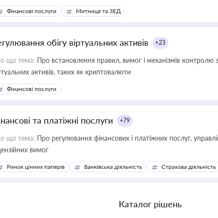
Фінансові послуги
Митниця та ЗЕД
егулювання обігу віртуальних активів
+23
о що тема:
Про встановлення правил, вимог і механізмів контролю 
ртуальних активів, таких як криптовалюти
Фінансові послуги
інансові та платіжні послуги
+79
о що тема:
Про регулювання фінансових і платіжних послуг, управління коштами, приймання платежів та дотримання
цензійних вимог
Ринок цінних паперів
Банківська діяльність
Страхова діяльність
Каталог рішень