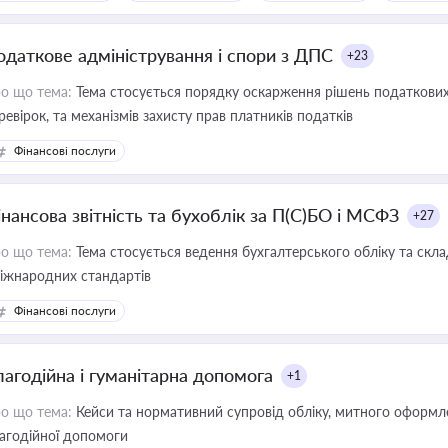
одаткове адміністрування і спори з ДПС
+23
о що тема:
Тема стосується порядку оскарження рішень податкових
ревірок, та механізмів захисту прав платників податків
Фінансові послуги
інансова звітність та бухоблік за П(С)БО і МСФЗ
+27
о що тема:
Тема стосується ведення бухгалтерського обліку та скла
міжнародних стандартів
Фінансові послуги
лагодійна і гуманітарна допомога
+1
о що тема:
Кейси та нормативний супровід обліку, митного оформлен
агодійної допомоги