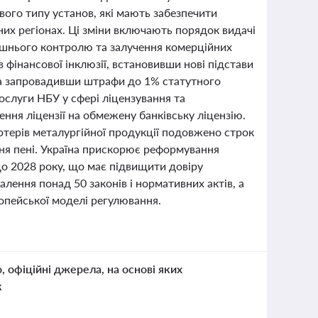
вого типу установ, які мають забезпечити
их регіонах. Ці зміни включають порядок видачі
трішнього контролю та залучення комерційних
в фінансової інклюзії, встановивши нові підстави
 та запровадивши штрафи до 1% статутного
ослуги НБУ у сфері ліцензування та
ння ліцензії на обмежену банківську ліцензію.
ртерів металургійної продукції подовжено строк
ня пені. Україна прискорює реформування
 до 2028 року, що має підвищити довіру
алення понад 50 законів і нормативних актів, а
опейської моделі регулювання.
о, офіційні джерела, на основі яких
к