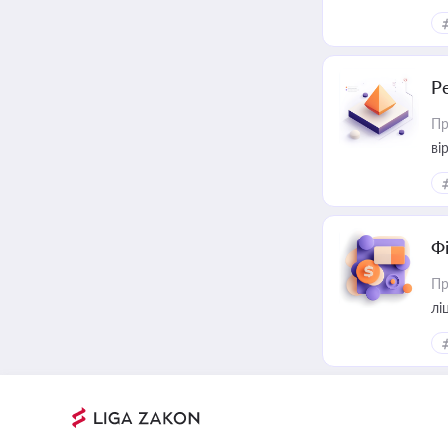
Р
Пр
ві
Ф
Пр
лі