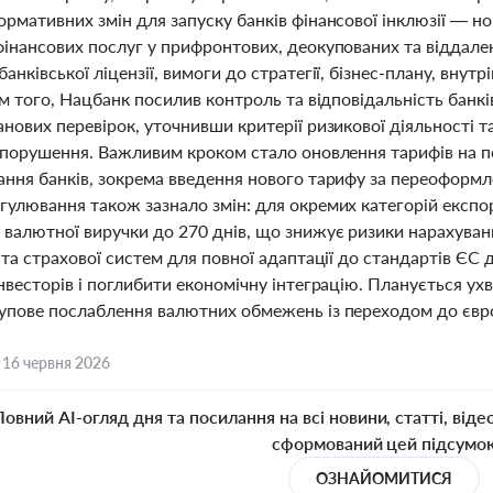
рмативних змін для запуску банків фінансової інклюзії — но
фінансових послуг у прифронтових, деокупованих та віддален
анківської ліцензії, вимоги до стратегії, бізнес-плану, вну
ім того, Нацбанк посилив контроль та відповідальність банкі
анових перевірок, уточнивши критерії ризикової діяльності
а порушення. Важливим кроком стало оновлення тарифів на п
ння банків, зокрема введення нового тарифу за переоформле
гулювання також зазнало змін: для окремих категорій експо
 валютної виручки до 270 днів, що знижує ризики нарахуван
 та страхової систем для повної адаптації до стандартів ЄС
нвесторів і поглибити економічну інтеграцію. Планується ухв
упове послаблення валютних обмежень із переходом до євр
,
16 червня 2026
Повний AI-огляд дня та посилання на всі новини, статті, віде
сформований цей підсумо
ОЗНАЙОМИТИСЯ