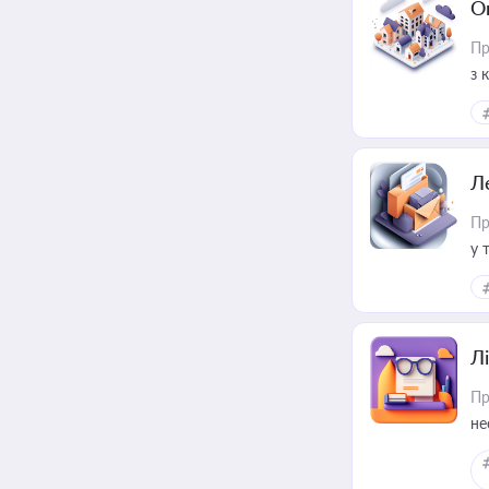
О
Пр
з 
ме
пр
Л
Пр
у 
ри
Лі
Пр
не