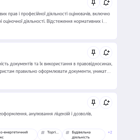
х прав і професійної діяльності оцінювачів, включно
і оціночної діяльності. Відстеження нормативних і
иста або бухгалтера під час оподаткування,
 статусу суб'єктів оціночної діяльності
сть документів та їх використання в правовідносинах,
а юристам правильно оформлювати документи, уникати
влади та контрагентами
оформлення, анулювання ліцензій і дозволів,
о-енергетичний
Торгівля
Будівельна
+2
кс
діяльність