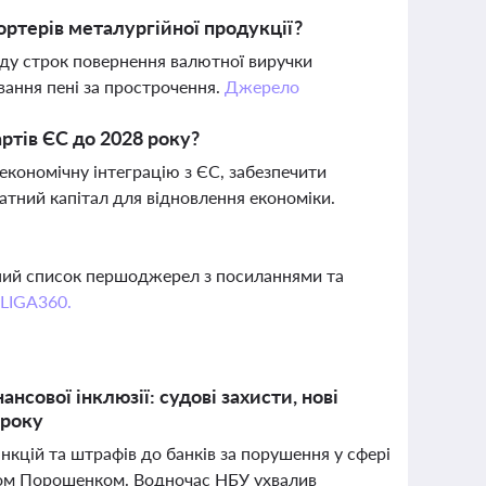
ртерів металургійної продукції?
аду строк повернення валютної виручки
вання пені за прострочення.
Джерело
артів ЄС до 2028 року?
економічну інтеграцію з ЄС, забезпечити
ватний капітал для відновлення економіки.
вний список першоджерел з посиланнями та
 LIGA360.
сової інклюзії: судові захисти, нові
 року
нкцій та штрафів до банків за порушення у сфері
етром Порошенком. Водночас НБУ ухвалив