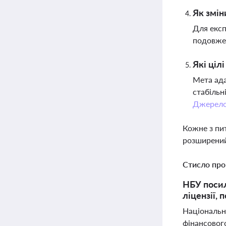
Як змін
Для експ
подовжен
Які ціл
Мета ада
стабільн
Джерел
Кожне з пи
розширений
Стисло про
НБУ посил
ліцензії, 
Національни
фінансовог