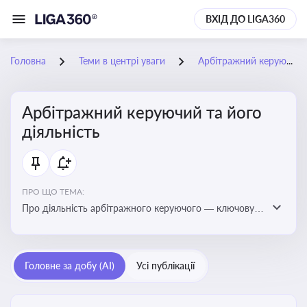
ВХІД ДО LIGA360
Головна
Теми в центрі уваги
Арбітражний керуючий та його діяльність
Арбітражний керуючий та його
діяльність
ПРО ЩО ТЕМА:
Про діяльність арбітражного керуючого — ключову
фігуру у процедурах банкрутства, яка виконує функції
управління майном боржника, санації або ліквідації
Головне за добу (AI)
Усі публікації