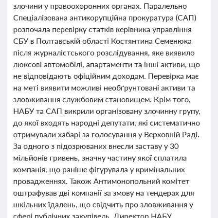
злочини у правоохоронних органах. Паралельно
Спеціалізована антикорупційна прокуратура (САП)
розпочала перевірку статків керівника управління
СБУ в Полтавській області Костянтина Семенюка
після журналістського розслідування, яке виявило
люксові автомобілі, апартаменти та інші активи, що
не відповідають офіційним доходам. Перевірка має
на меті виявити можливі необґрунтовані активи та
зловживання службовим становищем. Крім того,
НАБУ та САП викрили організовану злочинну групу,
до якої входять народні депутати, які систематично
отримували хабарі за голосування у Верховній Раді.
За одного з підозрюваних внесли заставу у 30
мільйонів гривень, значну частину якої сплатила
компанія, що раніше фігурувала у кримінальних
провадженнях. Також Антимонопольний комітет
оштрафував дві компанії за змову на тендерах для
шкільних їдалень, що свідчить про зловживання у
сфері публічних закупівель. Директор НАБУ