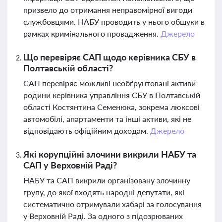
призвело до отримання неправомірної вигоди
службовцями. НАБУ проводить у нього обшуки в
рамках кримінального провадження.
Джерело
Що перевіряє САП щодо керівника СБУ в
Полтавській області?
САП перевіряє можливі необґрунтовані активи
родини керівника управління СБУ в Полтавській
області Костянтина Семенюка, зокрема люксові
автомобілі, апартаменти та інші активи, які не
відповідають офіційним доходам.
Джерело
Які корупційні злочини викрили НАБУ та
САП у Верховній Раді?
НАБУ та САП викрили організовану злочинну
групу, до якої входять народні депутати, які
систематично отримували хабарі за голосування
у Верховній Раді. За одного з підозрюваних