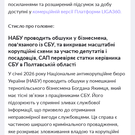
посиланнями та розширений підсумок за добу
доступні у
комерційній версії Платформи LIGA360.
Стисло про головне:
НАБУ проводить обшуки у бізнесмена,
пов’язаного із СБУ, та викриває масштабні
корупційні схеми за участю депутатів і
посадовців, САП перевіряє статки керівника
СБУ в Полтавській області
У січні 2026 року Національне антикорупційне бюро
України (НАБУ) проводить обшуки у помешканні
тернопільського бізнесмена Богдана Якимця, який
має тісні зв’язки з працівниками СБУ. Його
підозрюють у сприянні зливах службової
інформації, що призвело до отримання
неправомірної вигоди службовцями. Ця справа є
частиною ширшого кримінального провадження,
яке розкриває зловживання владою та корупційні