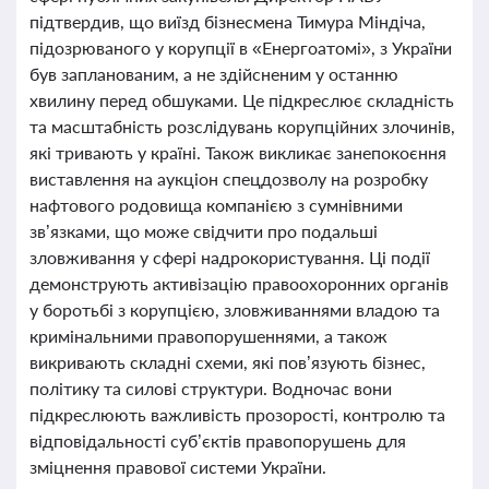
підтвердив, що виїзд бізнесмена Тимура Міндіча,
підозрюваного у корупції в «Енергоатомі», з України
був запланованим, а не здійсненим у останню
хвилину перед обшуками. Це підкреслює складність
та масштабність розслідувань корупційних злочинів,
які тривають у країні. Також викликає занепокоєння
виставлення на аукціон спецдозволу на розробку
нафтового родовища компанією з сумнівними
зв’язками, що може свідчити про подальші
зловживання у сфері надрокористування. Ці події
демонструють активізацію правоохоронних органів
у боротьбі з корупцією, зловживаннями владою та
кримінальними правопорушеннями, а також
викривають складні схеми, які пов’язують бізнес,
політику та силові структури. Водночас вони
підкреслюють важливість прозорості, контролю та
відповідальності суб’єктів правопорушень для
зміцнення правової системи України.