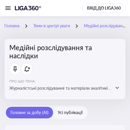
ВХІД ДО LIGA360
Головна
Теми в центрі уваги
Медійні розслідування та наслідки
Медійні розслідування та
наслідки
ПРО ЩО ТЕМА:
Журналістські розслідування та матеріали аналітиків
про публічно значущі факти, які можуть створювати
правові, репутаційні або регуляторні ризики для
компаній, посадових осіб і пов’язаних осіб
Головне за добу (AI)
Усі публікації