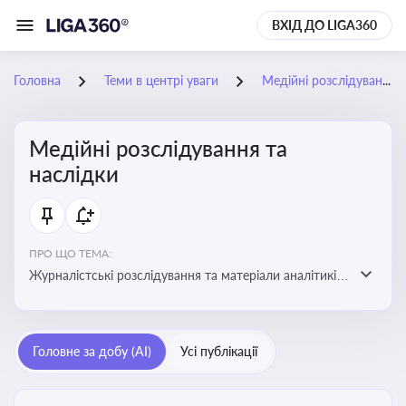
ВХІД ДО LIGA360
Головна
Теми в центрі уваги
Медійні розслідування та наслідки
Медійні розслідування та
наслідки
ПРО ЩО ТЕМА:
Журналістські розслідування та матеріали аналітиків
про публічно значущі факти, які можуть створювати
правові, репутаційні або регуляторні ризики для
компаній, посадових осіб і пов’язаних осіб
Головне за добу (AI)
Усі публікації