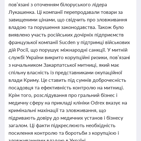
пов’язані з оточенням білоруського лідера
Лукашенка. Ці компанії перепродавали товари за
завищеними цінами, що свідчить про зловживання
владою та порушення законодавства. Також було
виявлено участь російських дочірніх підприємств
французької компанії Sucden у підтримці військових
дій Росії, що порушує міжнародні санкції. У митній
службі України викрито корупційні ризики, пов’язані
з начальником Закарпатської митниці, який має
спільну власність із представниками окупаційної
влади Криму. Це ставить під сумнів доброчесність
посадовця та ефективність контролю на митниці.
Крім того, розслідування про гральний бізнес і
медичну сферу на прикладі клініки Odrex вказує на
кримінальні махінації та зловживання, що
підривають довіру до медичних установ і бізнесу
загалом. Ці факти підкреслюють необхідність
посилення контролю та боротьби з корупцією і
зловживаннями владою в Україні.