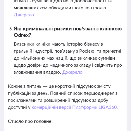
існують сумніви щодо його доброчесності та
можливих схем обходу митного контролю.
Джерело
Які кримінальні ризики пов’язані з клінікою
Odrex?
Власники клініки мають історію бізнесу в
гральній індустрії, пов’язану з Росією, та причетні
до мільйонних махінацій, що викликає сумніви
щодо довіри до медичного закладу і свідчить про
зловживання владою.
Джерело
Кожне з питань — це короткий підсумок змісту
публікацій за день. Повний список першоджерел з
посиланнями та розширений підсумок за добу
доступні у
комерційній версії Платформи LIGA360.
Стисло про головне: