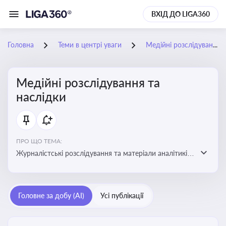
ВХІД ДО LIGA360
Головна
Теми в центрі уваги
Медійні розслідування та наслідки
Медійні розслідування та
наслідки
ПРО ЩО ТЕМА:
Журналістські розслідування та матеріали аналітиків
про публічно значущі факти, які можуть створювати
правові, репутаційні або регуляторні ризики для
компаній, посадових осіб і пов’язаних осіб
Головне за добу (AI)
Усі публікації