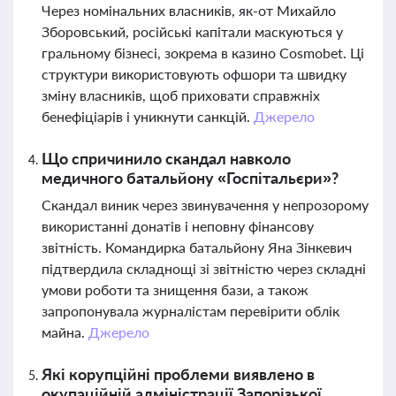
Через номінальних власників, як-от Михайло
Зборовський, російські капітали маскуються у
гральному бізнесі, зокрема в казино Cosmobet. Ці
структури використовують офшори та швидку
зміну власників, щоб приховати справжніх
бенефіціарів і уникнути санкцій.
Джерело
Що спричинило скандал навколо
медичного батальйону «Госпітальєри»?
Скандал виник через звинувачення у непрозорому
використанні донатів і неповну фінансову
звітність. Командирка батальйону Яна Зінкевич
підтвердила складнощі зі звітністю через складні
умови роботи та знищення бази, а також
запропонувала журналістам перевірити облік
майна.
Джерело
Які корупційні проблеми виявлено в
окупаційній адміністрації Запорізької