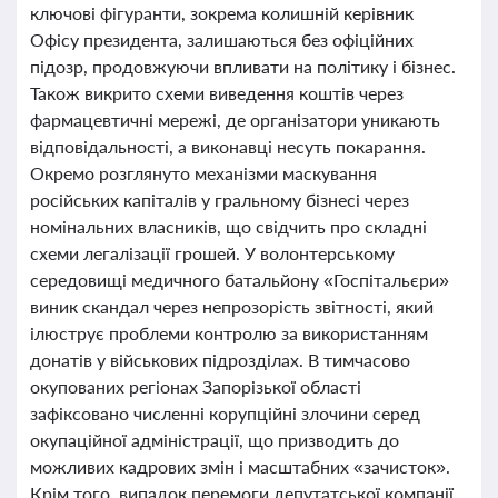
ключові фігуранти, зокрема колишній керівник
Офісу президента, залишаються без офіційних
підозр, продовжуючи впливати на політику і бізнес.
Також викрито схеми виведення коштів через
фармацевтичні мережі, де організатори уникають
відповідальності, а виконавці несуть покарання.
Окремо розглянуто механізми маскування
російських капіталів у гральному бізнесі через
номінальних власників, що свідчить про складні
схеми легалізації грошей. У волонтерському
середовищі медичного батальйону «Госпітальєри»
виник скандал через непрозорість звітності, який
ілюструє проблеми контролю за використанням
донатів у військових підрозділах. В тимчасово
окупованих регіонах Запорізької області
зафіксовано численні корупційні злочини серед
окупаційної адміністрації, що призводить до
можливих кадрових змін і масштабних «зачисток».
Крім того, випадок перемоги депутатської компанії