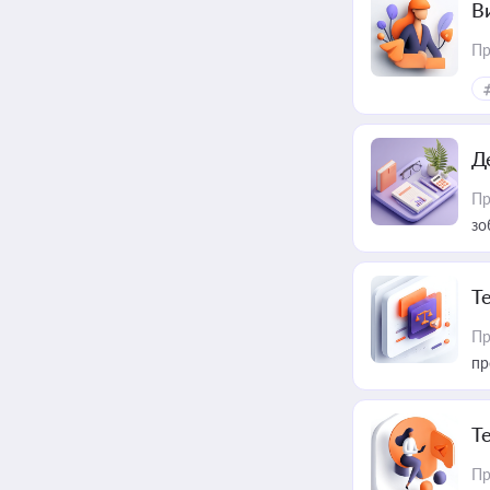
В
Пр
Д
Пр
зо
T
Пр
пр
T
Пр