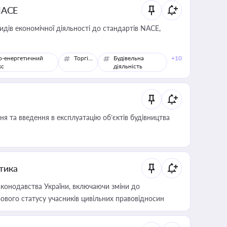
NACE
идів економічної діяльності до стандартів NACE,
о-енергетичний
Торгівля
Будівельна
+10
кс
діяльність
я та введення в експлуатацію об’єктів будівництва
итика
конодавства України, включаючи зміни до
ового статусу учасників цивільних правовідносин