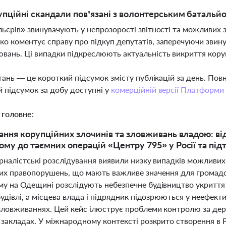
упційні скандали пов’язані з волонтерським баталь
льєрів» звинувачують у непрозорості звітності та можливих
о коментує справу про підкуп депутатів, заперечуючи звину
вань. Ці випадки підкреслюють актуальність викриття кору
тань — це короткий підсумок змісту публікацій за день. По
 підсумок за добу доступні у
комерційній версії Платформи
 головне:
ання корупційних злочинів та зловживань владою: ві
му до таємних операцій «Центру 795» у Росії та пі
рналістські розслідування виявили низку випадків можливих
их правопорушень, що мають важливе значення для громадсь
у на Одещині розслідують небезпечне будівництво укриття б
будівлі, а місцева влада і підрядник підозрюються у неефек
ловживаннях. Цей кейс ілюструє проблеми контролю за дер
закладах. У міжнародному контексті розкрито створення в Р