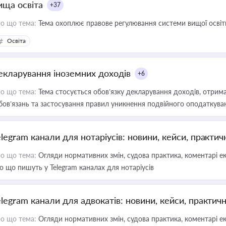
ища освіта
+37
о що тема:
Тема охоплює правове регулювання системи вищої освіти, о
Освіта
екларування іноземних доходів
+6
о що тема:
Тема стосується обов’язку декларування доходів, отрим
бов’язань та застосування правил уникнення подвійного оподаткува
elegram канали для нотаріусів: новини, кейси, практич
о що тема:
Огляди нормативних змін, судова практика, коментарі екс
о що пишуть у Telegram каналах для нотаріусів
elegram канали для адвокатів: новини, кейси, практич
о що тема:
Огляди нормативних змін, судова практика, коментарі екс