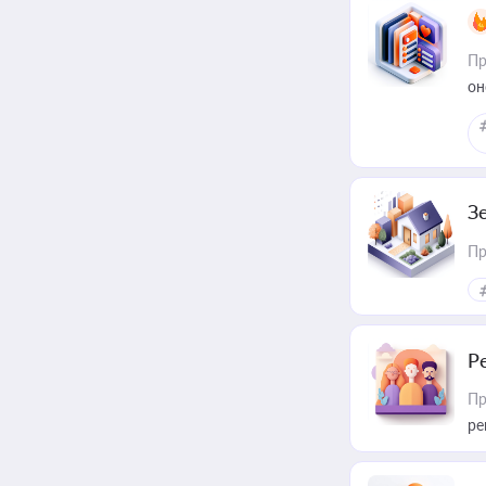
Пр
он
З
Пр
Р
Пр
ре