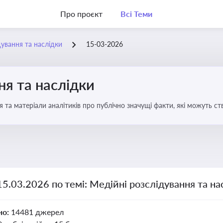
Про проєкт
Всі Теми
дування та наслідки
15-03-2026
ня та наслідки
 та матеріали аналітиків про публічно значущі факти, які можуть ст
вих осіб і пов’язаних осіб
15.03.2026 по темі: Медійні розслідування та на
но:
14481 джерел