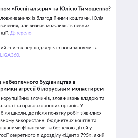
йоном «Госпітальєри» та Юлією Тимошенко?
 зловживаннях із благодійними коштами. Юлія
вачення, але визнає можливість певних
пції.
Джерело
вний список першоджерел з посиланнями та
 LIGA360.
д небезпечного будівництва в
дтримки агресії білоруським монастирем
 корупційних злочинів, зловживань владою та
кості та правоохоронних органів. У
іля школи, де після початку робіт з'явилися
тивному використанні бюджетних коштів та
жавними фінансами та безпекою дітей у
осії секретного підрозділу «Центр 795», який