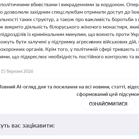
 політичними вбивствами і викраденнями за кордоном. Операц
о дозволили західним спецслужбам отримати доступ до їхньо
яльності таких структур, а також про важливість боротьби 
ж викрито діяльність білоруського жіночого монастиря, яки
ідрозділів із кримінальним минулим, що воюють проти Украї
можуть бути залучені у підтримку агресивних військових дій,
охоронних органів. Крім того, у політичній сфері тривають с
ями, що підкреслює необхідність постійного контролю та в
,
15 березня 2026
Повний AI-огляд дня та посилання на всі новини, статті, віде
сформований цей підсумо
ОЗНАЙОМИТИСЯ
уть вас зацікавити: