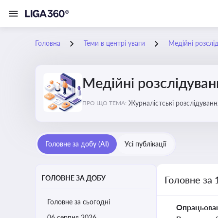
Головна
Теми в центрі уваги
Медійні розслі
Медійні розслідуван
Журналістські розслідування
ПРО ЩО ТЕМА:
ризики для компаній, посадо
Головне за добу (AI)
Усі публікації
ГОЛОВНЕ ЗА ДОБУ
Головне за 
Головне за сьогодні
Опрацьова
06 серпня 2026