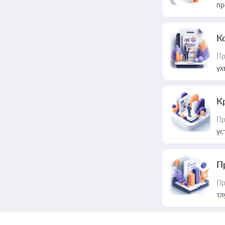
пр
К
Пр
ух
К
Пр
ус
П
Пр
тл