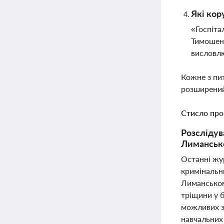
Які кор
«Госпіта
Тимошенк
висловлю
Кожне з пи
розширений
Стисло про
Розслідув
Лимансько
Останні жу
кримінальн
Лиманськом
тріщини у 
можливих з
навчальних 