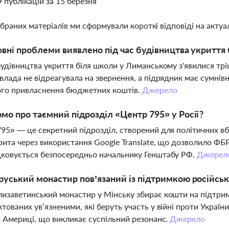
9 публікацій за 15 березня
ібраних матеріалів ми сформували короткі відповіді на актуал
овні проблеми виявлено під час будівництва укритт
будівництва укриття біля школи у Лиманському з'явилися тріщ
влада не відреагувала на звернення, а підрядник має сумні
го привласнення бюджетних коштів.
Джерело
мо про таємний підрозділ «Центр 795» у Росії?
95» — це секретний підрозділ, створений для політичних вб
рита через використання Google Translate, що дозволило ФБ
ковується безпосередньо начальнику Генштабу РФ.
Джерел
руський монастир пов’язаний із підтримкою російсько
изаветинський монастир у Мінську збирає кошти на підтрим
тованих ув’язненими, які беруть участь у війні проти Украї
й Америці, що викликає суспільний резонанс.
Джерело