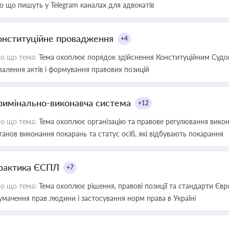
о що пишуть у Telegram каналах для адвокатів
онституційне провадження
+4
о що тема:
Тема охоплює порядок здійснення Конституційним Судом
валення актів і формування правових позицій
римінально-виконавча система
+12
о що тема:
Тема охоплює організацію та правове регулювання викона
танов виконання покарань та статус осіб, які відбувають покарання
рактика ЄСПЛ
+7
о що тема:
Тема охоплює рішення, правові позиції та стандарти Євр
умачення прав людини і застосування норм права в Україні