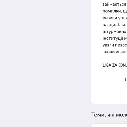
займається
помилки, щ
ризики у ді
влади. Тако
штурмових п
інституції 
уваги право
зловживанн
LIGA ZAKON
Теми, які мож