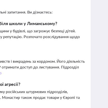
ьні запитання. Ви дізнаєтесь:
я біля школи у Лиманському?
ини у будівлі, що загрожує безпеці дітей.
вну репутацію. Розпочато розслідування щодо
ивств і викрадень за кордоном. Його діяльність
Р отримати доступ до листування. Підрозділ
о
ї агресії?
ку російських штурмових підрозділів,
ни. Монастир також продає товари у Європі та