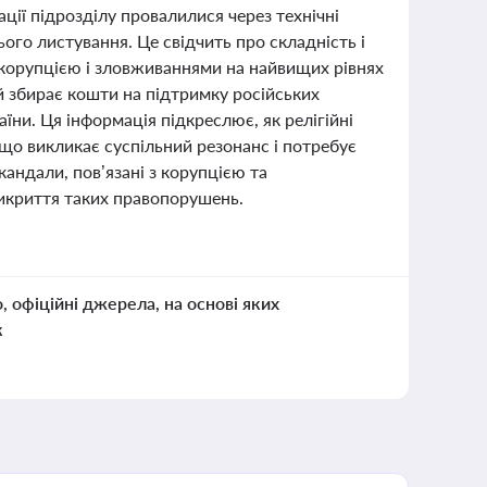
ії підрозділу провалилися через технічні
го листування. Це свідчить про складність і
з корупцією і зловживаннями на найвищих рівнях
й збирає кошти на підтримку російських
ни. Ця інформація підкреслює, як релігійні
 що викликає суспільний резонанс і потребує
кандали, пов’язані з корупцією та
икриття таких правопорушень.
о, офіційні джерела, на основі яких
к