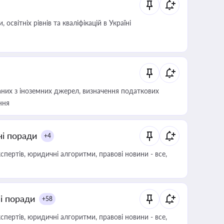
світніх рівнів та кваліфікацій в Україні
аних з іноземних джерел, визначення податкових
ння
ні поради
+4
пертів, юридичні алгоритми, правові новини - все,
ні поради
+58
пертів, юридичні алгоритми, правові новини - все,