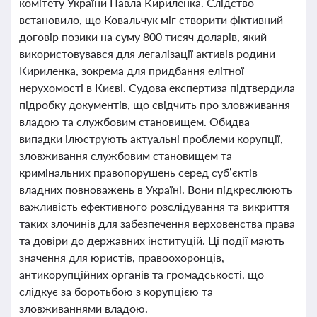
комітету України Павла Кириленка. Слідство
встановило, що Ковальчук міг створити фіктивний
договір позики на суму 800 тисяч доларів, який
використовувався для легалізації активів родини
Кириленка, зокрема для придбання елітної
нерухомості в Києві. Судова експертиза підтвердила
підробку документів, що свідчить про зловживання
владою та службовим становищем. Обидва
випадки ілюструють актуальні проблеми корупції,
зловживання службовим становищем та
кримінальних правопорушень серед суб’єктів
владних повноважень в Україні. Вони підкреслюють
важливість ефективного розслідування та викриття
таких злочинів для забезпечення верховенства права
та довіри до державних інституцій. Ці події мають
значення для юристів, правоохоронців,
антикорупційних органів та громадськості, що
слідкує за боротьбою з корупцією та
зловживаннями владою.