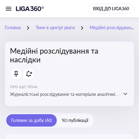
ВХІД ДО LIGA360
Головна
Теми в центрі уваги
Медійні розслідування та наслідки
Медійні розслідування та
наслідки
ПРО ЩО ТЕМА:
Журналістські розслідування та матеріали аналітиків
про публічно значущі факти, які можуть створювати
правові, репутаційні або регуляторні ризики для
компаній, посадових осіб і пов’язаних осіб
Головне за добу (AI)
Усі публікації