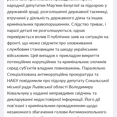
народної депутатки Мар'яни Безуглої за підозрою у
державній зраді, розголошенні державної таємниці,
втручанні у діяльність державного діяча та інших
кримінальних правопорушеннях. Слідство триває, і
наразі деталі не розголошуються, однак
перевіряється вплив її публічних заяв на ситуацію на
фронті, що може свідчити про зловживання
службовим становищем та шкоду українським
військовим. Цей випадок є прикладом викриття
потенційних корупційних та кримінальних злочинів
серед суб’єктів владних повноважень. Паралельно
Спеціалізована антикорупційна прокуратура та
НАБУ повідомили про підозру депутату Сокальської
міської ради Львівської області Володимиру
Ковальчуку у наданні неправдивих свідчень та
декларуванні недостовірної інформації. Його дії
пов’язані з кримінальним провадженням щодо
незаконного збагачення голови Антимонопольного