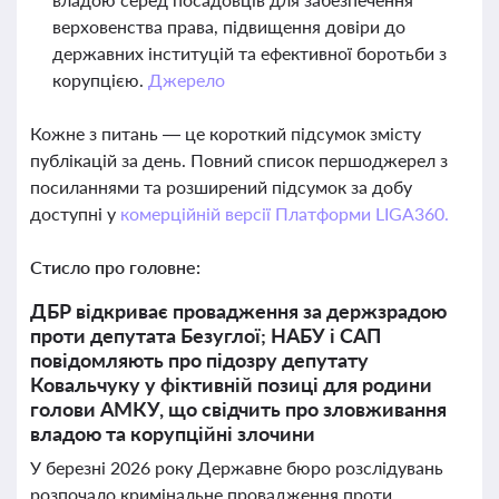
верховенства права, підвищення довіри до
державних інституцій та ефективної боротьби з
корупцією.
Джерело
Кожне з питань — це короткий підсумок змісту
публікацій за день. Повний список першоджерел з
посиланнями та розширений підсумок за добу
доступні у
комерційній версії Платформи LIGA360.
Стисло про головне:
ДБР відкриває провадження за держзрадою
проти депутата Безуглої; НАБУ і САП
повідомляють про підозру депутату
Ковальчуку у фіктивній позиці для родини
голови АМКУ, що свідчить про зловживання
владою та корупційні злочини
У березні 2026 року Державне бюро розслідувань
розпочало кримінальне провадження проти