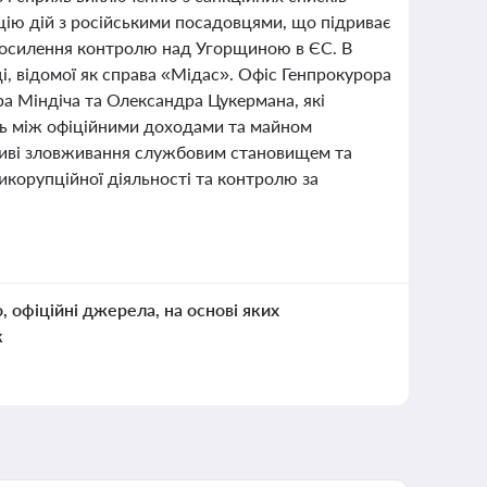
цію дій з російськими посадовцями, що підриває
і посилення контролю над Угорщиною в ЄС. В
і, відомої як справа «Мідас». Офіс Генпрокурора
ра Міндіча та Олександра Цукермана, які
ть між офіційними доходами та майном
жливі зловживання службовим становищем та
икорупційної діяльності та контролю за
о, офіційні джерела, на основі яких
к