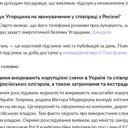
м доходам посадовця, що викликає підозри у незаконному з
ує Угорщина на звинувачення у співпраці з Росією?
Сіярто визнає, що його телефонні розмови прослуховують, ал
про захист енергетичної безпеки Угорщини.
Джерело
тань — це короткий підсумок змісту публікацій за день. По
 підсумок за добу доступні у
комерційній версії Платформи
 головне:
ання викривають корупційні схеми в Україні та співп
з російських олігархів, а також затримання та екстра
анніх розслідувань журналісти викривають масштабні корупц
 Україні. Зокрема, родина Віктора Медведчука володіє елітн
яч на місяць. Ця нерухомість оформлена на компанію, дирек
російською владою. Такі факти свідчать про використання сл
я владою. Окремо розслідування виявили, що міністр зако
но передавав Росії конфіденційну інформацію про санкції ЄС