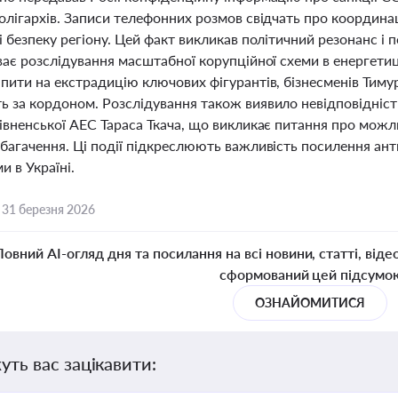
 олігархів. Записи телефонних розмов свідчать про координа
і безпеку регіону. Цей факт викликав політичний резонанс 
ває розслідування масштабної корупційної схеми в енергетиц
пити на екстрадицію ключових фігурантів, бізнесменів Тиму
ь за кордоном. Розслідування також виявило невідповідніс
Рівненської АЕС Тараса Ткача, що викликає питання про мо
багачення. Ці події підкреслюють важливість посилення ант
 в Україні.
,
31 березня 2026
Повний AI-огляд дня та посилання на всі новини, статті, віде
сформований цей підсумо
ОЗНАЙОМИТИСЯ
уть вас зацікавити: