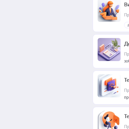
В
Пр
Д
Пр
зо
T
Пр
пр
T
Пр