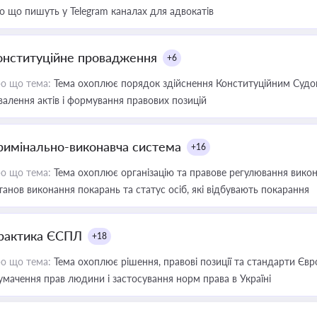
о що пишуть у Telegram каналах для адвокатів
онституційне провадження
+6
о що тема:
Тема охоплює порядок здійснення Конституційним Судом
валення актів і формування правових позицій
римінально-виконавча система
+16
о що тема:
Тема охоплює організацію та правове регулювання викона
танов виконання покарань та статус осіб, які відбувають покарання
рактика ЄСПЛ
+18
о що тема:
Тема охоплює рішення, правові позиції та стандарти Євр
умачення прав людини і застосування норм права в Україні