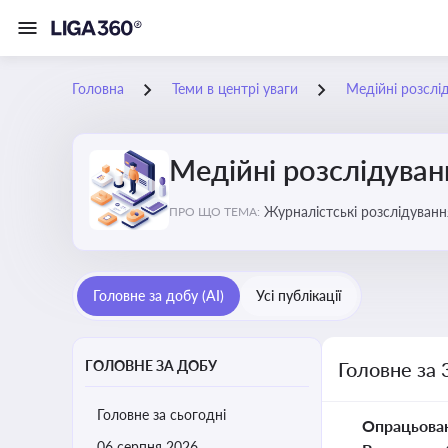
Головна
Теми в центрі уваги
Медійні розслі
Медійні розслідуван
Журналістські розслідування
ПРО ЩО ТЕМА:
ризики для компаній, посадо
Головне за добу (AI)
Усі публікації
ГОЛОВНЕ ЗА ДОБУ
Головне за 
Головне за сьогодні
Опрацьова
06 серпня 2026