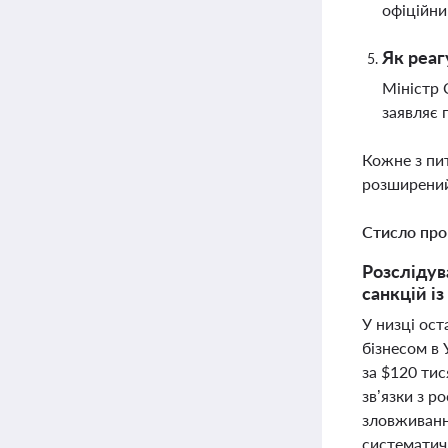
офіційни
Як реаг
Міністр 
заявляє 
Кожне з пи
розширений
Стисло про
Розслідув
санкцій і
У низці ост
бізнесом в
за $120 тис
зв’язки з 
зловживанн
систематич