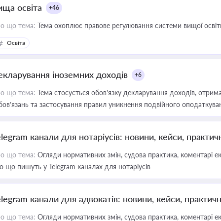
ища освіта
+46
о що тема:
Тема охоплює правове регулювання системи вищої освіти, о
Освіта
екларування іноземних доходів
+6
о що тема:
Тема стосується обов’язку декларування доходів, отрим
бов’язань та застосування правил уникнення подвійного оподаткува
elegram канали для нотаріусів: новини, кейси, практич
о що тема:
Огляди нормативних змін, судова практика, коментарі екс
о що пишуть у Telegram каналах для нотаріусів
elegram канали для адвокатів: новини, кейси, практич
о що тема:
Огляди нормативних змін, судова практика, коментарі екс