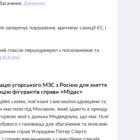
багаченні.
Джерело
е заперечує порушення, критикує санкції ЄС і
вний список першоджерел з посиланнями та
 LIGA360.
рацю угорського МЗС з Росією для зняття
дицію фігурантів справи «Мідас»
ійні схеми, пов’язані з високопосадовцями та
им маєтком під Москвою, який здають в оренду
торкою якої є донька Медведчука, що має тісні
ужбового становища для збагачення та можливі
рдонних справ Угорщини Петер Сіярто
 і сприяв виключенню з санкційних списків