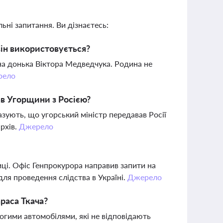
ьні запитання. Ви дізнаєтесь:
він використовується?
на донька Віктора Медведчука. Родина не
рело
ав Угорщини з Росією?
зують, що угорський міністр передавав Росії
архів.
Джерело
ці. Офіс Генпрокурора направив запити на
ля проведення слідства в Україні.
Джерело
раса Ткача?
огими автомобілями, які не відповідають