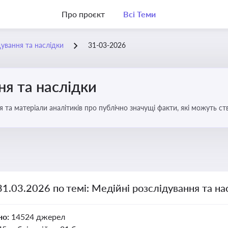
Про проєкт
Всі Теми
дування та наслідки
31-03-2026
ня та наслідки
 та матеріали аналітиків про публічно значущі факти, які можуть ст
вих осіб і пов’язаних осіб
31.03.2026 по темі: Медійні розслідування та на
но:
14524 джерел