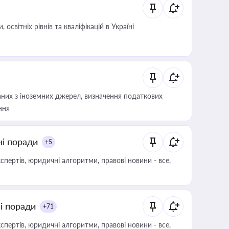
світніх рівнів та кваліфікацій в Україні
аних з іноземних джерел, визначення податкових
ння
ні поради
+5
пертів, юридичні алгоритми, правові новини - все,
ні поради
+71
пертів, юридичні алгоритми, правові новини - все,