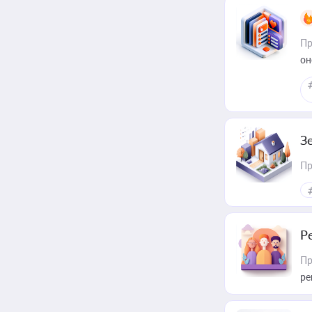
Пр
он
З
Пр
Р
Пр
ре