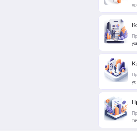
пр
К
Пр
ух
К
Пр
ус
П
Пр
тл