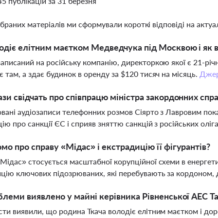
45 публікацій за 31 березня
ібраних матеріалів ми сформували короткі відповіді на актуал
одіє елітним маєтком Медведчука під Москвою і як 
аписаний на російську компанію, директоркою якої є 21-річ
 там, а здає будинок в оренду за $120 тисяч на місяць.
Дже
ази свідчать про співпрацю міністра закордонних спр
вані аудіозаписи телефонних розмов Сіярто з Лавровим пока
ію про санкції ЄС і сприяв зняттю санкцій з російських оліг
мо про справу «Мідас» і екстрадицію її фігурантів?
Мідас» стосується масштабної корупційної схеми в енергети
цію ключових підозрюваних, які перебувають за кордоном, д
блеми виявлено у майні керівника Рівненської АЕС Та
ти виявили, що родина Ткача володіє елітним маєтком і дор