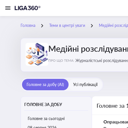
Головна
Теми в центрі уваги
Медійні розслі
Медійні розслідуван
Журналістські розслідування
ПРО ЩО ТЕМА:
ризики для компаній, посадо
Головне за добу (AI)
Усі публікації
ГОЛОВНЕ ЗА ДОБУ
Головне за 
Головне за сьогодні
Опрацьова
08 серпня 2026