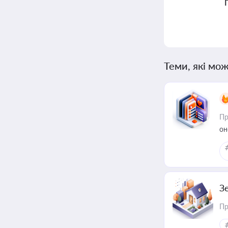
Теми, які мож
Пр
он
З
Пр