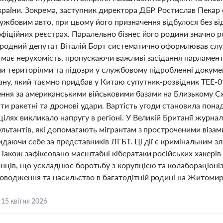
України. Зокрема, заступник директора ДБР Ростислав Пекар
ужбовим авто, при цьому його призначення відбулося без від
офіційних реєстрах. Паралельно бізнес його родини значно 
родний депутат Віталій Борт систематично оформлював слу
 має нерухомість, пропускаючи важливі засідання парламент
и територіями та підозри у службовому підробленні докумен
рану, який таємно придбав у Китаю супутник-розвідник TEE-
ння за американськими військовими базами на Близькому Сх
и ракетні та дронові удари. Вартість угоди становила понад
цілях викликало напругу в регіоні. У Великій Британії жур
ультантів, які допомагають мігрантам з простроченими віза
идаючи себе за представників ЛГБТ. Ці дії є кримінальним з
 Також зафіксовано масштабні кібератаки російських хакерів
нців, що ускладнює боротьбу з корупцією та колабораціоніз
оводження та насильство в багатодітній родині на Житомир
,
15 квітня 2026