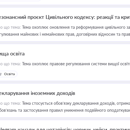
езонансний проєкт Цивільного кодексу: реакції та кр
о що тема:
Тема охоплює оновлення та реформування цивільного за
гулювання майнових і немайнових прав, договірних відносин та прав
ища освіта
о що тема:
Тема охоплює правове регулювання системи вищої освіти, о
Освіта
екларування іноземних доходів
о що тема:
Тема стосується обов’язку декларування доходів, отрим
бов’язань та застосування правил уникнення подвійного оподаткува
elegram канали для нотаріусів: новини, кейси, практич