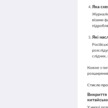
Яка схе
Журналіс
візами ф
підробля
Які нас
Російськ
розсліду
слідчих,
Кожне з пи
розширений
Стисло про
Викриття 
китайськи
У низці ро