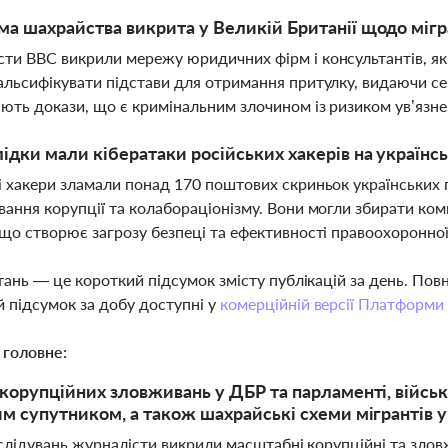
ма шахрайства викрита у Великій Британії щодо мігр
ти BBC викрили мережу юридичних фірм і консультантів, я
альсифікувати підстави для отримання притулку, видаючи се
ють докази, що є кримінальним злочином із ризиком ув’язне
лідки мали кібератаки російських хакерів на українс
і хакери зламали понад 170 поштових скриньок українських 
вання корупції та колабораціонізму. Вони могли збирати ко
 що створює загрозу безпеці та ефективності правоохоронно
тань — це короткий підсумок змісту публікацій за день. По
 підсумок за добу доступні у
комерційній версії Платформи
 головне:
корупційних зловживань у ДБР та парламенті, військо
м супутником, а також шахрайські схеми мігрантів у
зслідувань журналісти викрили масштабні корупційні та зло