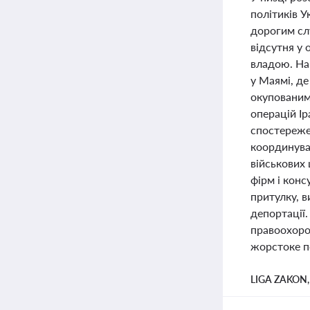
політиків 
дорогим сл
відсутня у 
владою. На
у Маямі, де
окупованим
операцій І
спостереже
координуват
військових 
фірм і конс
притулку, в
депортації.
правоохоро
жорстоке п
LIGA ZAKON