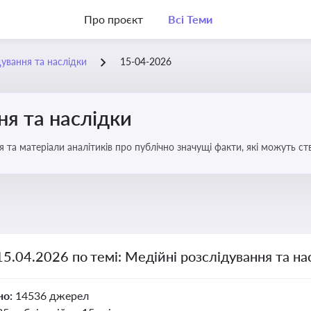
Про проєкт
Всі Теми
дування та наслідки
15-04-2026
ня та наслідки
 та матеріали аналітиків про публічно значущі факти, які можуть ст
вих осіб і пов’язаних осіб
15.04.2026 по темі: Медійні розслідування та на
но:
14536 джерел