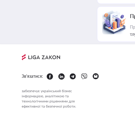
П
Пр
тл
Зв'язатися:
забезпечує український бізнес
інформацією, аналітикою та
технологічними рішеннями для
ефективної та безпечної роботи.