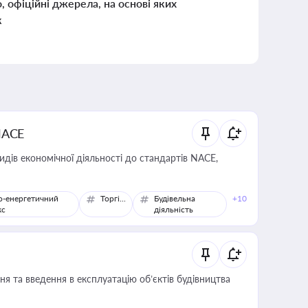
о, офіційні джерела, на основі яких
к
NACE
идів економічної діяльності до стандартів NACE,
о-енергетичний
Торгівля
Будівельна
+10
кс
діяльність
я та введення в експлуатацію об’єктів будівництва