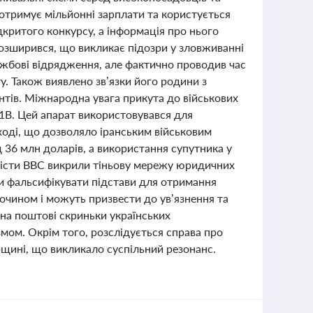
 отримує мільйонні зарплати та користується
критого конкурсу, а інформація про нього
розширився, що викликає підозри у зловживанні
жбові відрядження, але фактично проводив час
у. Також виявлено зв’язки його родини з
тів. Міжнародна увага прикута до військових
01B. Цей апарат використовувався для
оді, що дозволяло іранським військовим
 36 млн доларів, а використання супутника у
налісти BBC викрили тіньову мережу юридичних
ми фальсифікувати підстави для отримання
лочином і можуть призвести до ув’язнення та
 на поштові скриньки українських
мом. Окрім того, розслідується справа про
щині, що викликало суспільний резонанс.