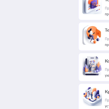
Пр
пр
T
Пр
пр
К
Пр
ух
К
Пр
ус