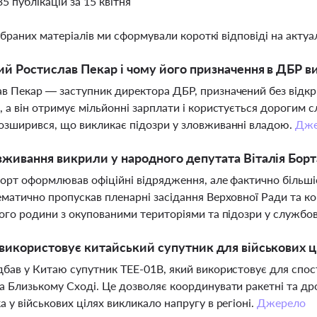
35 публікацій за 15 квітня
ібраних матеріалів ми сформували короткі відповіді на актуал
ий Ростислав Пекар і чому його призначення в ДБР в
в Пекар — заступник директора ДБР, призначений без відкрит
, а він отримує мільйонні зарплати і користується дорогим
озширився, що викликає підозри у зловживанні владою.
Дже
вживання викрили у народного депутата Віталія Борт
Борт оформлював офіційні відрядження, але фактично більшіс
ематично пропускав пленарні засідання Верховної Ради та к
його родини з окупованими територіями та підозри у службо
 використовує китайський супутник для військових ц
дбав у Китаю супутник TEE-01B, який використовує для спо
а Близькому Сході. Це дозволяє координувати ракетні та др
а у військових цілях викликало напругу в регіоні.
Джерело