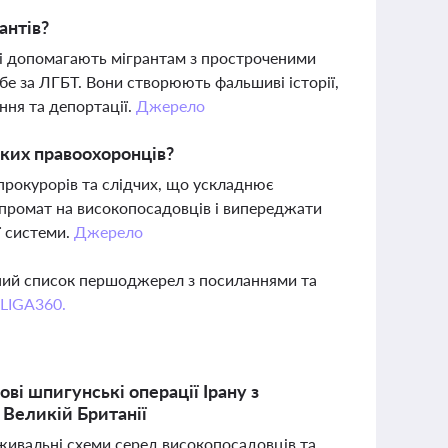
антів?
кі допомагають мігрантам з простроченими
бе за ЛГБТ. Вони створюють фальшиві історії,
ння та депортації.
Джерело
ьких правоохоронців?
прокурорів та слідчих, що ускладнює
мпромат на високопосадовців і випереджати
ї системи.
Джерело
вний список першоджерел з посиланнями та
 LIGA360.
ві шпигунські операції Ірану з
 Великій Британії
вживальні схеми серед високопосадовців та