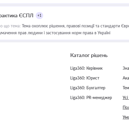
рактика ЄСПЛ
+1
о що тема:
Тема охоплює рішення, правові позиції та стандарти Євр
умачення прав людини і застосування норм права в Україні
Каталог рішень
Liga360: Керівник
Зн
Liga360: Юрист
Ак
Liga360: Бухгалтер
Тем
Liga360: PR-менеджер
Усі
Пол
Умо