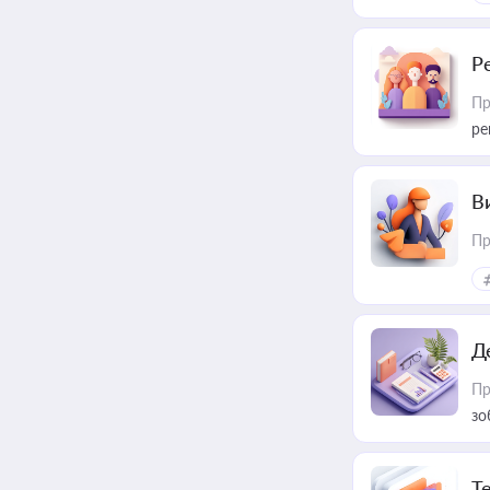
Р
Пр
ре
В
Пр
Д
Пр
зо
T