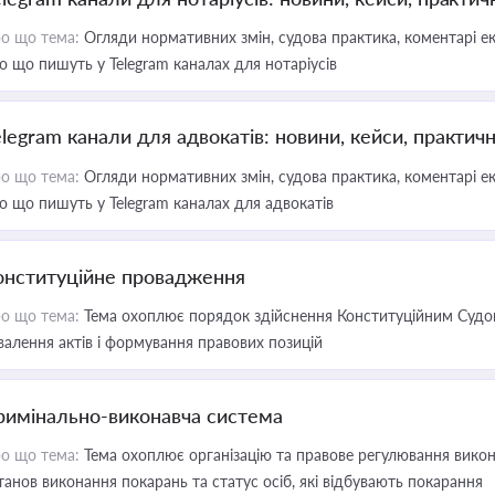
о що тема:
Огляди нормативних змін, судова практика, коментарі екс
о що пишуть у Telegram каналах для нотаріусів
elegram канали для адвокатів: новини, кейси, практич
о що тема:
Огляди нормативних змін, судова практика, коментарі екс
о що пишуть у Telegram каналах для адвокатів
онституційне провадження
о що тема:
Тема охоплює порядок здійснення Конституційним Судом
валення актів і формування правових позицій
римінально-виконавча система
о що тема:
Тема охоплює організацію та правове регулювання викона
танов виконання покарань та статус осіб, які відбувають покарання