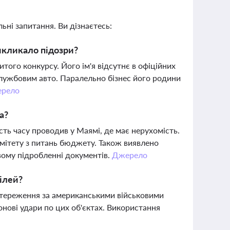
ьні запитання. Ви дізнаєтесь:
икликало підозри?
ого конкурсу. Його ім'я відсутнє в офіційних
 службовим авто. Паралельно бізнес його родини
рело
а?
ть часу проводив у Маямі, де має нерухомість.
омітету з питань бюджету. Також виявлено
вому підробленні документів.
Джерело
ілей?
стереження за американськими військовими
онові удари по цих об'єктах. Використання