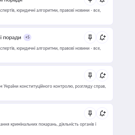
пертів, юридичні алгоритми, правові новини - все,
ні поради
+5
пертів, юридичні алгоритми, правові новини - все,
 України конституційного контролю, розгляду справ,
ння кримінальних покарань, діяльність органів і