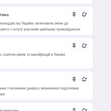
итика
конодавства України, включаючи зміни до
ового статусу учасників цивільних правовідносин
світніх рівнів та кваліфікацій в Україні
аних з іноземних джерел, визначення податкових
ння
ні поради