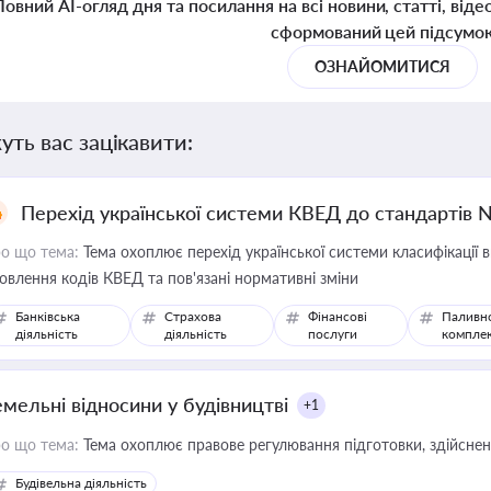
Повний AI-огляд дня та посилання на всі новини, статті, віде
сформований цей підсумо
ОЗНАЙОМИТИСЯ
уть вас зацікавити:
Перехід української системи КВЕД до стандартів 
о що тема:
Тема охоплює перехід української системи класифікації в
овлення кодів КВЕД та пов'язані нормативні зміни
Банківська
Страхова
Фінансові
Паливн
діяльність
діяльність
послуги
компле
емельні відносини у будівництві
+1
о що тема:
Тема охоплює правове регулювання підготовки, здійсненн
Будівельна діяльність