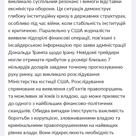
викликало суспільний резонанс і вимоги відставки
ексміністра оборони. Ця ситуація демонструє
глибоку інституційну кризу в державних структурах,
особливо під час війни, коли стабільність інституцій
є критичною. Паралельно у США журналісти
виявили підозрілі фінансові операції, пов’язані з
інсайдерською інформацією про заяви адміністрації
Дональда Трампа щодо Ірану. Невідомі трейдери
могли отримати прибуток у розмірі близько 7
мільярдів доларів завдяки точному прогнозуванню
руху ринку, що викликало розслідування
Міністерства юстиції США. Розслідування
спрямоване на виявлення суб’єктів правопорушень
та можливих зв’язків із владою, що може призвести
до одного з найбільших фінансово-політичних
скандалів. Обидва випадки ілюструють важливість
боротьби з корупцією, зловживаннями владою та
кримінальними правопорушеннями на найвищих
рівнях влади. Вони підкреслюють необхідність