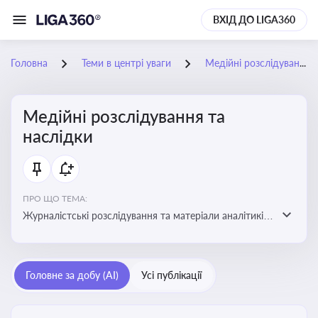
ВХІД ДО LIGA360
Головна
Теми в центрі уваги
Медійні розслідування та наслідки
Медійні розслідування та
наслідки
ПРО ЩО ТЕМА:
Журналістські розслідування та матеріали аналітиків
про публічно значущі факти, які можуть створювати
правові, репутаційні або регуляторні ризики для
компаній, посадових осіб і пов’язаних осіб
Головне за добу (AI)
Усі публікації