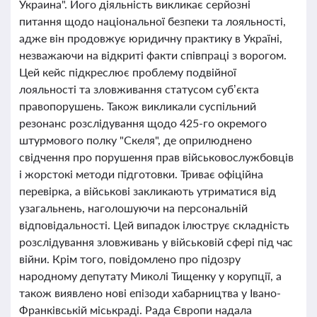
Украина". Його діяльність викликає серйозні
питання щодо національної безпеки та лояльності,
адже він продовжує юридичну практику в Україні,
незважаючи на відкриті факти співпраці з ворогом.
Цей кейс підкреслює проблему подвійної
лояльності та зловживання статусом суб’єкта
правопорушень. Також викликали суспільний
резонанс розслідування щодо 425-го окремого
штурмового полку "Скеля", де оприлюднено
свідчення про порушення прав військовослужбовців
і жорстокі методи підготовки. Триває офіційна
перевірка, а військові закликають утриматися від
узагальнень, наголошуючи на персональній
відповідальності. Цей випадок ілюструє складність
розслідування зловживань у військовій сфері під час
війни. Крім того, повідомлено про підозру
народному депутату Миколі Тищенку у корупції, а
також виявлено нові епізоди хабарництва у Івано-
Франківській міськраді. Рада Європи надала