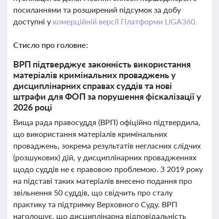
посиланнями та розширений підсумок за добу
доступні у
комерційній версії Платформи LIGA360.
Стисло про головне:
ВРП підтверджує законність використання
матеріалів кримінальних проваджень у
дисциплінарних справах суддів та нові
штрафи для ФОП за порушення фіскалізації у
2026 році
Вища рада правосуддя (ВРП) офіційно підтвердила,
що використання матеріалів кримінальних
проваджень, зокрема результатів негласних слідчих
(розшукових) дій, у дисциплінарних провадженнях
щодо суддів не є правовою проблемою. З 2019 року
на підставі таких матеріалів внесено подання про
звільнення 50 суддів, що свідчить про сталу
практику та підтримку Верховного Суду. ВРП
наголошує, що дисциплінарна відповідальність