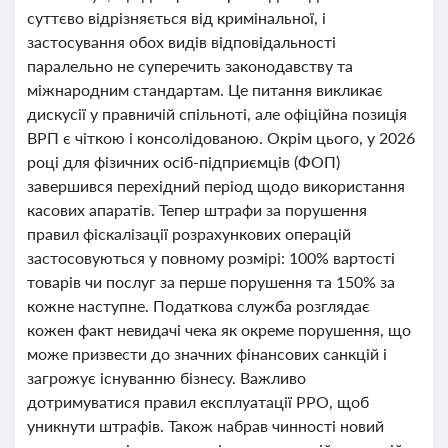
суттєво відрізняється від кримінальної, і
застосування обох видів відповідальності
паралельно не суперечить законодавству та
міжнародним стандартам. Це питання викликає
дискусії у правничій спільноті, але офіційна позиція
ВРП є чіткою і консолідованою. Окрім цього, у 2026
році для фізичних осіб-підприємців (ФОП)
завершився перехідний період щодо використання
касових апаратів. Тепер штрафи за порушення
правил фіскалізації розрахункових операцій
застосовуються у повному розмірі: 100% вартості
товарів чи послуг за перше порушення та 150% за
кожне наступне. Податкова служба розглядає
кожен факт невидачі чека як окреме порушення, що
може призвести до значних фінансових санкцій і
загрожує існуванню бізнесу. Важливо
дотримуватися правил експлуатації РРО, щоб
уникнути штрафів. Також набрав чинності новий