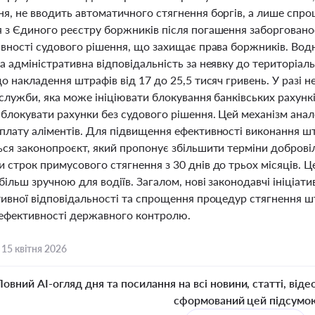
я, не вводить автоматичного стягнення боргів, а лише спр
 з Єдиного реєстру боржників після погашення заборгованос
вності судового рішення, що захищає права боржників. Водно
а адміністративна відповідальність за неявку до територіа
о накладення штрафів від 17 до 25,5 тисяч гривень. У разі
 служби, яка може ініціювати блокування банківських рахунк
 блокувати рахунки без судового рішення. Цей механізм ана
плату аліментів. Для підвищення ефективності виконання ш
ся законопроєкт, який пропонує збільшити терміни добровіл
 строк примусового стягнення з 30 днів до трьох місяців. Ц
ільш зручною для водіїв. Загалом, нові законодавчі ініціат
тивної відповідальності та спрощення процедур стягнення ш
 ефективності державного контролю.
,
15 квітня 2026
Повний AI-огляд дня та посилання на всі новини, статті, віде
сформований цей підсумо