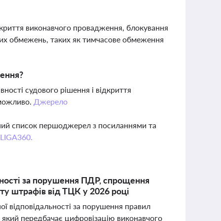
дкриття виконавчого провадження, блокування
ших обмежень, таких як тимчасове обмеження
шення?
вності судового рішення і відкриття
еможливо.
Джерело
вний список першоджерел з посиланнями та
 LIGA360.
льності за порушення ПДР, спрощення
ту штрафів від ТЦК у 2026 році
ної відповідальності за порушення правил
, який передбачає цифровізацію виконавчого