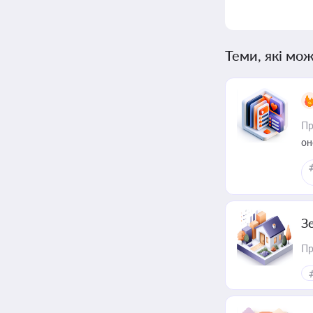
Теми, які мож
Пр
он
З
Пр