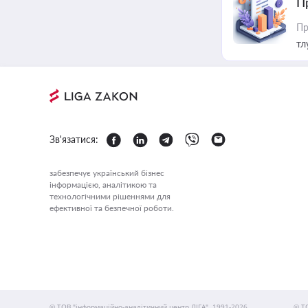
П
Пр
тл
Зв'язатися:
забезпечує український бізнес
інформацією, аналітикою та
технологічними рішеннями для
ефективної та безпечної роботи.
© ТОВ "інформаційно-аналітичний центр ЛІГА", 1991-2026.
© Т