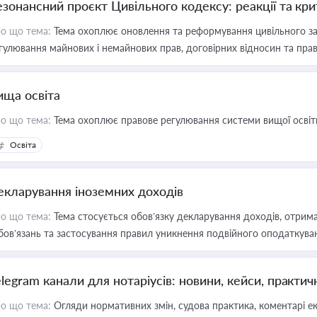
езонансний проєкт Цивільного кодексу: реакції та кр
о що тема:
Тема охоплює оновлення та реформування цивільного за
гулювання майнових і немайнових прав, договірних відносин та прав
ища освіта
о що тема:
Тема охоплює правове регулювання системи вищої освіти, о
Освіта
екларування іноземних доходів
о що тема:
Тема стосується обов’язку декларування доходів, отрим
бов’язань та застосування правил уникнення подвійного оподаткува
elegram канали для нотаріусів: новини, кейси, практич
о що тема:
Огляди нормативних змін, судова практика, коментарі екс