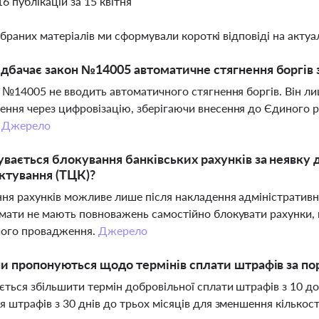
16 публікацій за 15 квітня
ібраних матеріалів ми сформували короткі відповіді на актуал
дбачає закон №14005 автоматичне стягнення боргів 
н №14005 не вводить автоматичного стягнення боргів. Він 
ння через цифровізацію, зберігаючи внесення до Єдиного р
.
Джерело
увається блокування банківських рахунків за неявку
ктування (ТЦК)?
ня рахунків можливе лише після накладення адміністративн
мати не мають повноважень самостійно блокувати рахунки,
чого провадження.
Джерело
ни пропонуються щодо термінів сплати штрафів за п
ться збільшити термін добровільної сплати штрафів з 10 д
я штрафів з 30 днів до трьох місяців для зменшення кілько