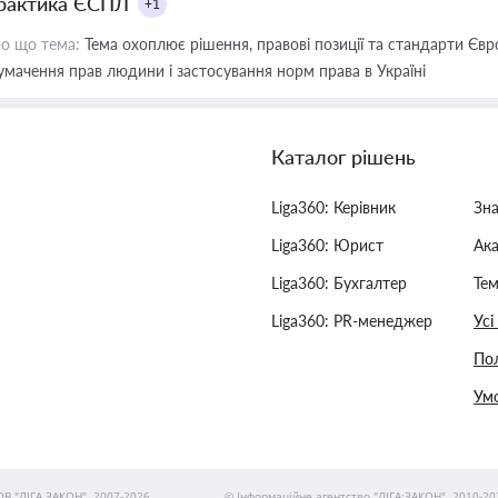
рактика ЄСПЛ
+1
о що тема:
Тема охоплює рішення, правові позиції та стандарти Євр
умачення прав людини і застосування норм права в Україні
Каталог рішень
Liga360: Керівник
Зн
Liga360: Юрист
Ак
Liga360: Бухгалтер
Тем
Liga360: PR-менеджер
Усі
Пол
Умо
ОВ "ЛІГА ЗАКОН", 2007-2026.
© Інформаційне агентство "ЛІГА:ЗАКОН", 2010-20