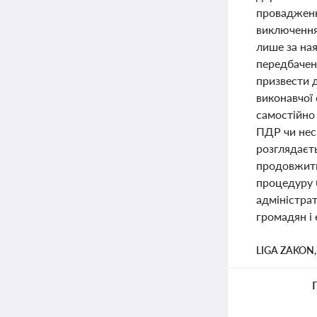
провадженн
виключення
лише за ная
передбачен
призвести д
виконавчої
самостійно
ПДР чи нес
розглядаєть
продовжити
процедуру б
адміністра
громадян і
LIGA ZAKON