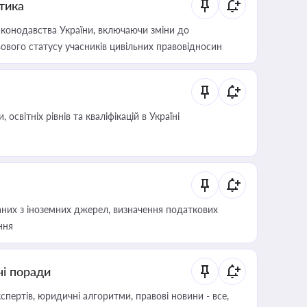
итика
конодавства України, включаючи зміни до
ового статусу учасників цивільних правовідносин
світніх рівнів та кваліфікацій в Україні
аних з іноземних джерел, визначення податкових
ння
ні поради
пертів, юридичні алгоритми, правові новини - все,