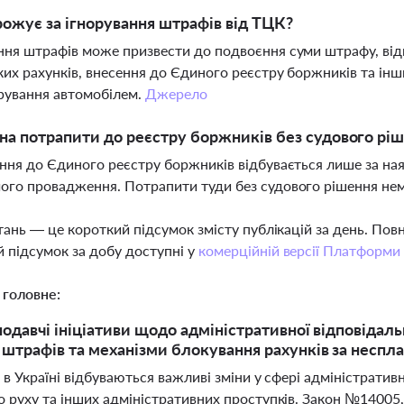
ожує за ігнорування штрафів від ТЦК?
ння штрафів може призвести до подвоєння суми штрафу, ві
ких рахунків, внесення до Єдиного реєстру боржників та ін
рування автомобілем.
Джерело
а потрапити до реєстру боржників без судового рі
ення до Єдиного реєстру боржників відбувається лише за ная
ого провадження. Потрапити туди без судового рішення н
тань — це короткий підсумок змісту публікацій за день. По
 підсумок за добу доступні у
комерційній версії Платформи
 головне:
нодавчі ініціативи щодо адміністративної відповіда
 штрафів та механізми блокування рахунків за неспла
 в Україні відбуваються важливі зміни у сфері адміністратив
 руху та інших адміністративних проступків. Закон №14005