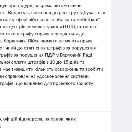
ощує процедури, зокрема автоматичне
ті. Водночас, внесення до реєстру відбувається
час у сфері військового обліку та мобілізації
льних центрів комплектування (ТЦК), що може
 несплати штрафу справа передається до
ів боржника. Військкомати не мають права
логічний до стягнення штрафів за порушення
трафів за порушення ПДР у Верховній Раді
ьної сплати штрафів з 10 до 15 днів та
е має зменшити кількість оскаржень та зробити
иви спрямовані на удосконалення системи
трафів, що важливо для правового захисту
о, офіційні джерела, на основі яких
к