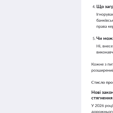
Що загр
Ігнорува
банківсь
права ке
Чи можн
Ні, внес
виконавч
Кожне з пи
розширений
Стисло про
Нові зако
стягнення
У 2026 році
дорожнього