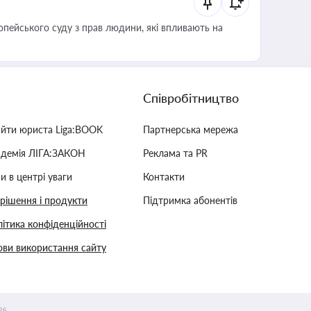
опейського суду з прав людини, які впливають на
Співробітництво
айти юриста Liga:BOOK
Партнерська мережа
адемія ЛІГА:ЗАКОН
Реклама та PR
и в центрі уваги
Контакти
 рішення і продукти
Підтримка абонентів
ітика конфіденційності
ви використання сайту
26.