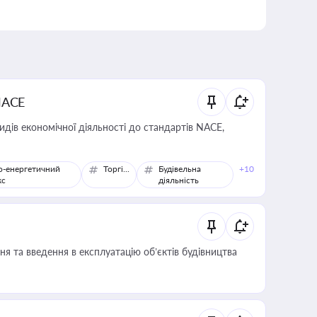
NACE
идів економічної діяльності до стандартів NACE,
о-енергетичний
Торгівля
Будівельна
+10
кс
діяльність
я та введення в експлуатацію об’єктів будівництва