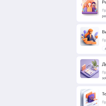
Р
Пр
ре
В
Пр
Д
Пр
зо
T
Пр