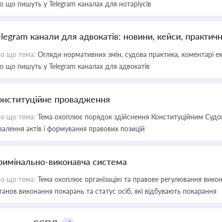
о що пишуть у Telegram каналах для нотаріусів
elegram канали для адвокатів: новини, кейси, практич
о що тема:
Огляди нормативних змін, судова практика, коментарі екс
о що пишуть у Telegram каналах для адвокатів
онституційне провадження
о що тема:
Тема охоплює порядок здійснення Конституційним Судом
валення актів і формування правових позицій
римінально-виконавча система
о що тема:
Тема охоплює організацію та правове регулювання викона
танов виконання покарань та статус осіб, які відбувають покарання