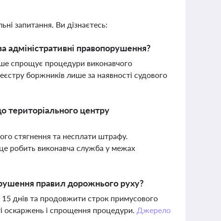
ьні запитання. Ви дізнаєтесь:
за адміністративні правопорушення?
лише спрощує процедури виконавчого
еєстру боржників лише за наявності судового
 до територіального центру
ого стягнення та несплати штрафу.
 це робить виконавча служба у межах
орушення правил дорожнього руху?
о 15 днів та продовжити строк примусового
сті оскаржень і спрощення процедури.
Джерело