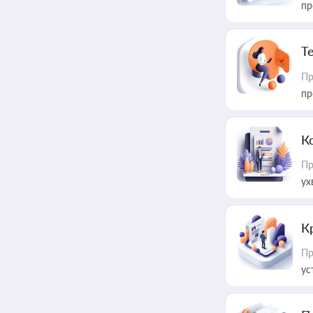
пр
T
Пр
пр
К
Пр
ух
К
Пр
ус