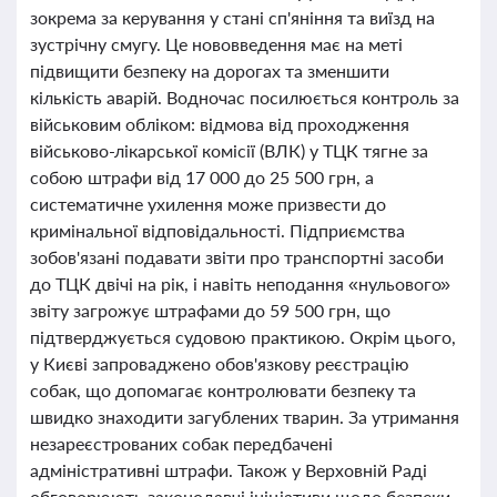
зокрема за керування у стані сп'яніння та виїзд на
зустрічну смугу. Це нововведення має на меті
підвищити безпеку на дорогах та зменшити
кількість аварій. Водночас посилюється контроль за
військовим обліком: відмова від проходження
військово-лікарської комісії (ВЛК) у ТЦК тягне за
собою штрафи від 17 000 до 25 500 грн, а
систематичне ухилення може призвести до
кримінальної відповідальності. Підприємства
зобов'язані подавати звіти про транспортні засоби
до ТЦК двічі на рік, і навіть неподання «нульового»
звіту загрожує штрафами до 59 500 грн, що
підтверджується судовою практикою. Окрім цього,
у Києві запроваджено обов'язкову реєстрацію
собак, що допомагає контролювати безпеку та
швидко знаходити загублених тварин. За утримання
незареєстрованих собак передбачені
адміністративні штрафи. Також у Верховній Раді
обговорюють законодавчі ініціативи щодо безпеки