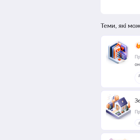
Теми, які мож
Пр
он
З
Пр