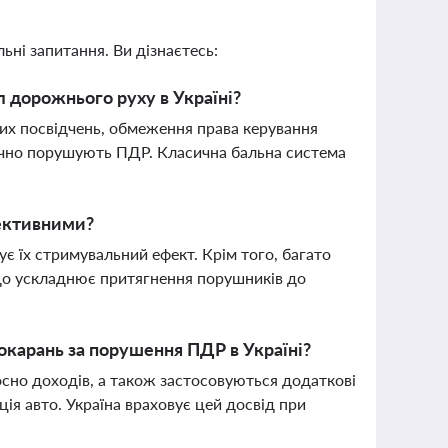
ьні запитання. Ви дізнаєтесь:
л дорожнього руху в Україні?
их посвідчень, обмеження права керування
тично порушують ПДР. Класична бальна система
ективними?
є їх стримувальний ефект. Крім того, багато
 що ускладнює притягнення порушників до
карань за порушення ПДР в Україні?
сно доходів, а також застосовуються додаткові
ція авто. Україна враховує цей досвід при