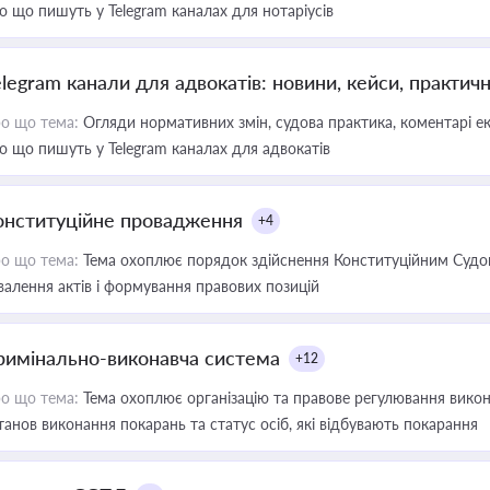
о що пишуть у Telegram каналах для нотаріусів
elegram канали для адвокатів: новини, кейси, практич
о що тема:
Огляди нормативних змін, судова практика, коментарі екс
о що пишуть у Telegram каналах для адвокатів
онституційне провадження
+4
о що тема:
Тема охоплює порядок здійснення Конституційним Судом
валення актів і формування правових позицій
римінально-виконавча система
+12
о що тема:
Тема охоплює організацію та правове регулювання викона
танов виконання покарань та статус осіб, які відбувають покарання