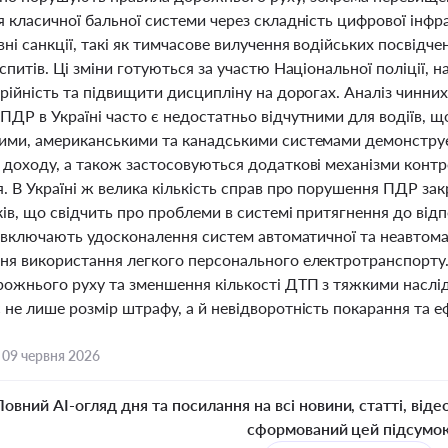
я класичної бальної системи через складність цифрової інфр
ні санкції, такі як тимчасове вилучення водійських посвідч
спитів. Ці зміни готуються за участю Національної поліції, н
рійність та підвищити дисципліну на дорогах. Аналіз чинних 
ДР в Україні часто є недостатньо відчутними для водіїв, щ
ими, американськими та канадськими системами демонстру
 доходу, а також застосовуються додаткові механізми контро
. В Україні ж велика кількість справ про порушення ПДР за
ів, що свідчить про проблеми в системі притягнення до відп
і включають удосконалення систем автоматичної та неавтома
ня використання легкого персонального електротранспорту. В
рожнього руху та зменшення кількості ДТП з тяжкими насл
 не лише розмір штрафу, а й невідворотність покарання та 
,
09 червня 2026
Повний AI-огляд дня та посилання на всі новини, статті, віде
сформований цей підсумо