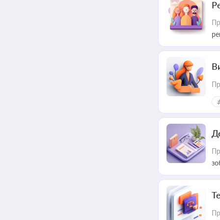
Р
Пр
ре
В
Пр
Д
Пр
зо
T
Пр