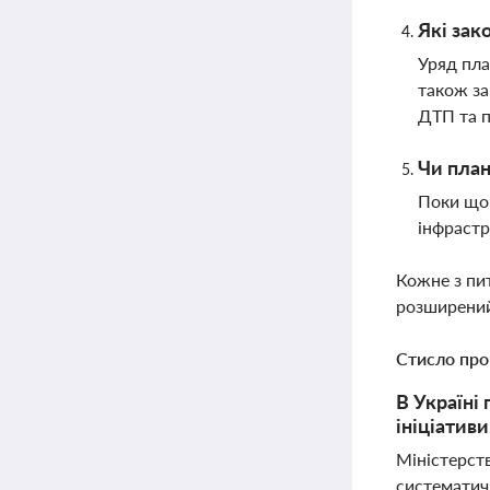
Які зак
Уряд пла
також за
ДТП та п
Чи план
Поки що 
інфрастр
Кожне з пи
розширений
Стисло про
В Україні
ініціатив
Міністерств
систематич