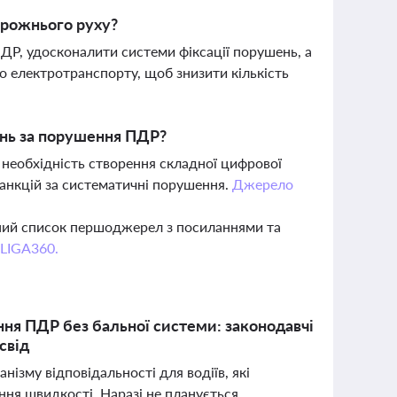
орожнього руху?
ДР, удосконалити системи фіксації порушень, а
 електротранспорту, щоб знизити кількість
ань за порушення ПДР?
 необхідність створення складної цифрової
санкцій за систематичні порушення.
Джерело
вний список першоджерел з посиланнями та
 LIGA360.
ення ПДР без бальної системи: законодавчі
свід
ізму відповідальності для водіїв, які
ня швидкості. Наразі не планується