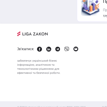
П
Пр
тл
Зв'язатися:
забезпечує український бізнес
інформацією, аналітикою та
технологічними рішеннями для
ефективної та безпечної роботи.