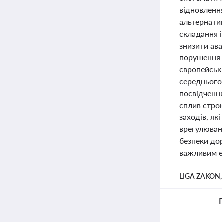
відновленн
альтернатив
складання і
знизити ава
порушення П
європейськ
середнього
посвідчення
сплив строк
заходів, як
врегулюван
безпеки до
важливим є
LIGA ZAKON