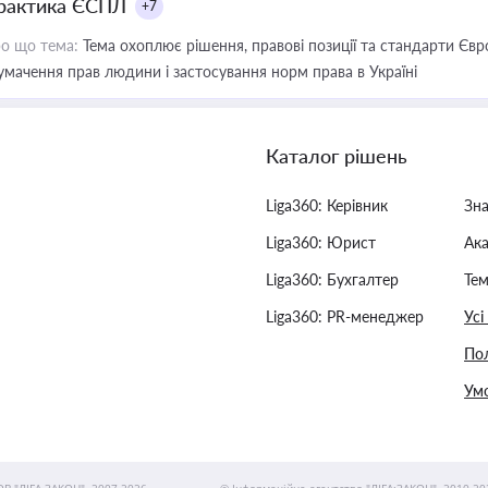
рактика ЄСПЛ
+7
о що тема:
Тема охоплює рішення, правові позиції та стандарти Євр
умачення прав людини і застосування норм права в Україні
Каталог рішень
Liga360: Керівник
Зн
Liga360: Юрист
Ак
Liga360: Бухгалтер
Тем
Liga360: PR-менеджер
Усі
Пол
Умо