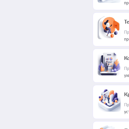
пр
T
Пр
пр
К
Пр
ух
К
Пр
ус