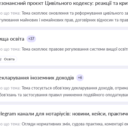
езонансний проєкт Цивільного кодексу: реакції та кр
о що тема:
Тема охоплює оновлення та реформування цивільного за
гулювання майнових і немайнових прав, договірних відносин та прав
ища освіта
+37
о що тема:
Тема охоплює правове регулювання системи вищої освіти, о
Освіта
екларування іноземних доходів
+6
о що тема:
Тема стосується обов’язку декларування доходів, отрим
бов’язань та застосування правил уникнення подвійного оподаткува
elegram канали для нотаріусів: новини, кейси, практич
о що тема:
Огляди нормативних змін, судова практика, коментарі екс