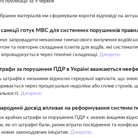
24 публікації за 9 червня
ібраних матеріалів ми сформували короткі відповіді на актуал
і санкції готує МВС для системних порушників прави
ує запровадити механізми тимчасового вилучення водійськ
том та повторне складання іспитів для водіїв, які система
е впроваджується через технічні складнощі.
Джерело
трафи за порушення ПДР в Україні вважаються нееф
ь штрафів є низькими відносно середньої зарплати, що знижу
кривається через процесуальні недоліки або сплив строків,
альності.
Джерело
ародний досвід впливає на реформування системи по
ох країнах штрафи за порушення ПДР є значно вищими відно
и, як-от штрафні бали, ризик втрати посвідчення та конфіска
 нових законодавчих ініціатив.
Джерело