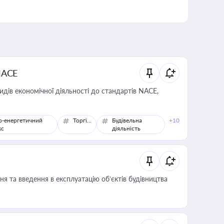
NACE
идів економічної діяльності до стандартів NACE,
о-енергетичний
Торгівля
Будівельна
+10
кс
діяльність
я та введення в експлуатацію об’єктів будівництва