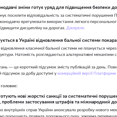
онодавчі зміни готує уряд для підвищення безпеки д
нує посилити відповідальність за систематичні порушення П
конодавчо врегулювати використання легкого персонального
ідвищити дисципліну на дорогах.
Джерело
ується в Україні відновлення бальної системи покар
відновлення класичної бальної системи не планується через
уктури. Натомість розглядаються альтернативні механізми 
тань — це короткий підсумок змісту публікацій за день. По
 підсумок за добу доступні у
комерційній версії Платформи
 головне:
 готують нові жорсткі санкції за систематичні поруш
и, проблеми застосування штрафів та міжнародний до
о внутрішніх справ України анонсувало розробку нового механ
но порушують правила дорожнього руху, зокрема перевищен