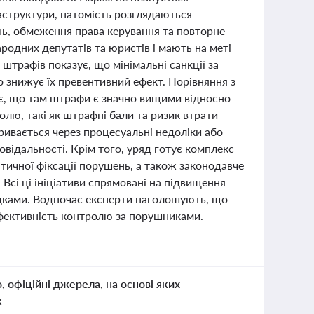
аструктури, натомість розглядаються
ень, обмеження права керування та повторне
ародних депутатів та юристів і мають на меті
штрафів показує, що мінімальні санкції за
о знижує їх превентивний ефект. Порівняння з
є, що там штрафи є значно вищими відносно
лю, такі як штрафні бали та ризик втрати
кривається через процесуальні недоліки або
овідальності. Крім того, уряд готує комплекс
тичної фіксації порушень, а також законодавче
сі ці ініціативи спрямовані на підвищення
ідками. Водночас експерти наголошують, що
ефективність контролю за порушниками.
о, офіційні джерела, на основі яких
к