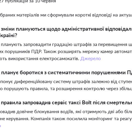
27 публікацій за 10 червня
ібраних матеріалів ми сформували короткі відповіді на актуал
і зміни плануються щодо адміністративної відповіда
Україні?
і планують запровадити градацію штрафів за перевищення ш
х порушників ПДР. Також розширять мережу камер автомати
ють використання електросамокатів.
Джерело
д планує боротися з систематичними порушеннями 
понує диференційовану систему штрафів залежно від ступеня
о порушують правила, та розширення контролю через збільш
і правила запровадив сервіс таксі Bolt після смертель
ровадив довічне блокування водіїв, які отримують дві або б
не керування. Компанія також посилила моніторинг та реагу
о