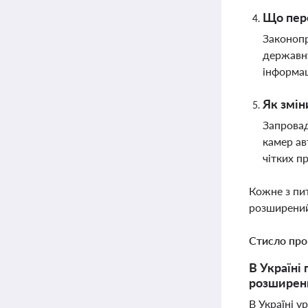
Що пере
Законопр
державну
інформац
Як змін
Запровад
камер ав
чітких п
Кожне з пи
розширений
Стисло про
В Україні
розширенн
В Україні у