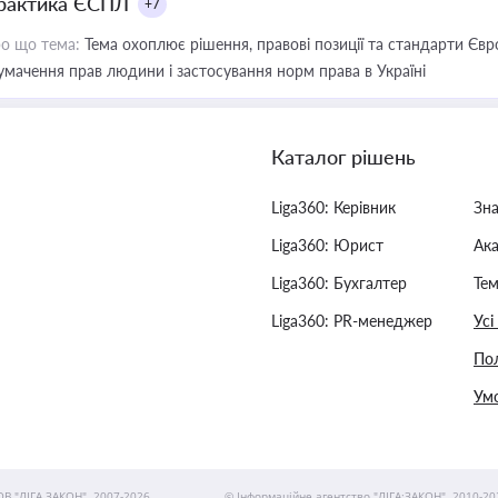
рактика ЄСПЛ
+7
о що тема:
Тема охоплює рішення, правові позиції та стандарти Євр
умачення прав людини і застосування норм права в Україні
Каталог рішень
Liga360: Керівник
Зн
Liga360: Юрист
Ак
Liga360: Бухгалтер
Тем
Liga360: PR-менеджер
Усі
Пол
Умо
ОВ "ЛІГА ЗАКОН", 2007-2026.
© Інформаційне агентство "ЛІГА:ЗАКОН", 2010-20