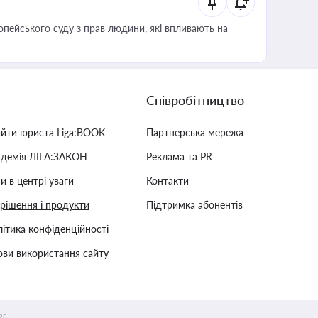
опейського суду з прав людини, які впливають на
Співробітництво
айти юриста Liga:BOOK
Партнерська мережа
адемія ЛІГА:ЗАКОН
Реклама та PR
и в центрі уваги
Контакти
 рішення і продукти
Підтримка абонентів
ітика конфіденційності
ви використання сайту
26.