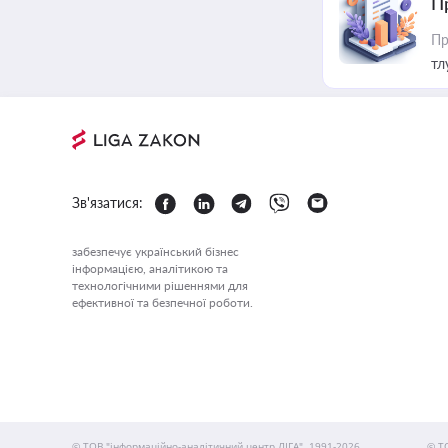
П
Пр
тл
Зв'язатися:
забезпечує український бізнес
інформацією, аналітикою та
технологічними рішеннями для
ефективної та безпечної роботи.
© ТОВ "інформаційно-аналітичний центр ЛІГА", 1991-2026.
© Т