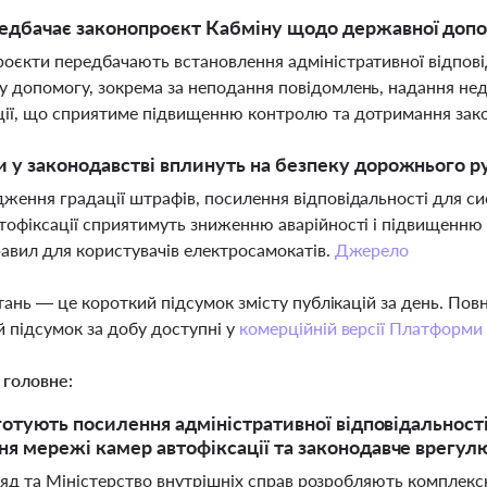
дбачає законопроєкт Кабміну щодо державної допомо
оєкти передбачають встановлення адміністративної відпові
 допомогу, зокрема за неподання повідомлень, надання не
ії, що сприятиме підвищенню контролю та дотримання зак
и у законодавстві вплинуть на безпеку дорожнього ру
ження градації штрафів, посилення відповідальності для с
тофіксації сприятимуть зниженню аварійності і підвищенню 
равил для користувачів електросамокатів.
Джерело
тань — це короткий підсумок змісту публікацій за день. По
 підсумок за добу доступні у
комерційній версії Платформи
 головне:
 готують посилення адміністративної відповідальност
я мережі камер автофіксації та законодавче врегул
ряд та Міністерство внутрішніх справ розробляють комплекс