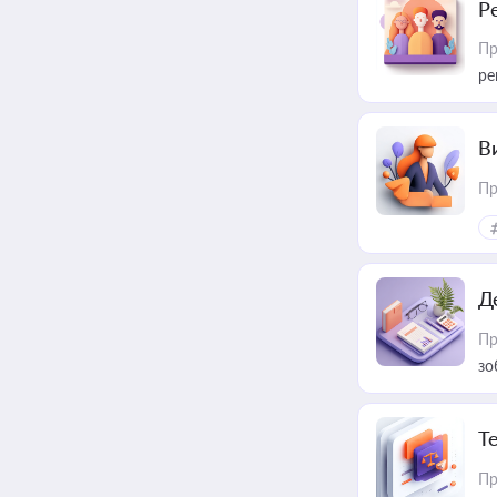
Р
Пр
ре
В
Пр
Д
Пр
зо
T
Пр