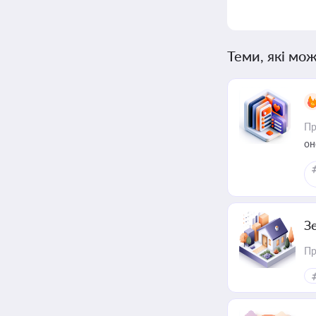
Теми, які мож
Пр
он
З
Пр