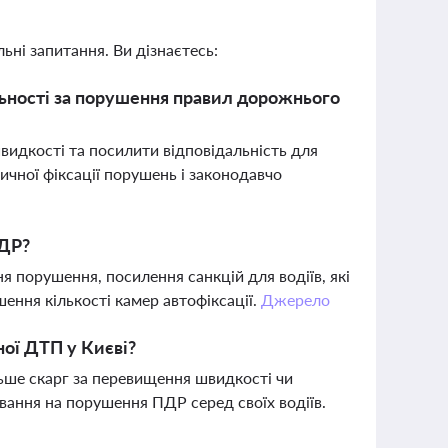
ьні запитання. Ви дізнаєтесь:
льності за порушення правил дорожнього
видкості та посилити відповідальність для
чної фіксації порушень і законодавчо
ПДР?
 порушення, посилення санкцій для водіїв, які
ення кількості камер автофіксації.
Джерело
ної ДТП у Києві?
ільше скарг за перевищення швидкості чи
вання на порушення ПДР серед своїх водіїв.