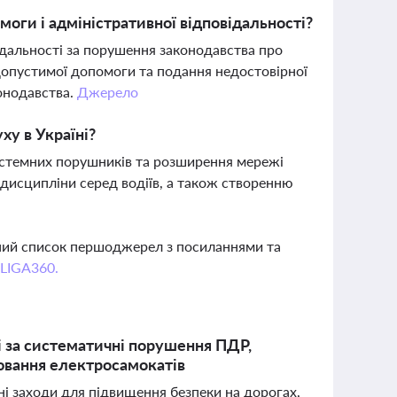
ги і адміністративної відповідальності?
дальності за порушення законодавства про
допустимої допомоги та подання недостовірної
онодавства.
Джерело
ху в Україні?
истемних порушників та розширення мережі
дисципліни серед водіїв, а також створенню
вний список першоджерел з посиланнями та
 LIGA360.
і за систематичні порушення ПДР,
ювання електросамокатів
ні заходи для підвищення безпеки на дорогах,