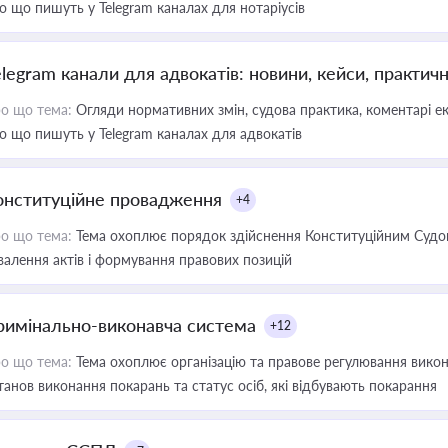
о що пишуть у Telegram каналах для нотаріусів
elegram канали для адвокатів: новини, кейси, практич
о що тема:
Огляди нормативних змін, судова практика, коментарі екс
о що пишуть у Telegram каналах для адвокатів
онституційне провадження
+4
о що тема:
Тема охоплює порядок здійснення Конституційним Судом
валення актів і формування правових позицій
римінально-виконавча система
+12
о що тема:
Тема охоплює організацію та правове регулювання викона
танов виконання покарань та статус осіб, які відбувають покарання