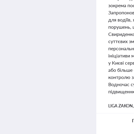
зокрема по
Запропонов
для водіїв
порушень, 
Свириденко
суттєвих з
персонально
ініціативи 
у Києві сер
або більше
контролю з
Водночас с
підвищенню 
LIGA ZAKON