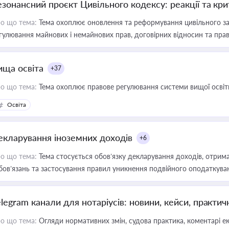
езонансний проєкт Цивільного кодексу: реакції та кр
о що тема:
Тема охоплює оновлення та реформування цивільного за
гулювання майнових і немайнових прав, договірних відносин та прав
ища освіта
+37
о що тема:
Тема охоплює правове регулювання системи вищої освіти, о
Освіта
екларування іноземних доходів
+6
о що тема:
Тема стосується обов’язку декларування доходів, отрим
бов’язань та застосування правил уникнення подвійного оподаткува
elegram канали для нотаріусів: новини, кейси, практич
о що тема:
Огляди нормативних змін, судова практика, коментарі екс