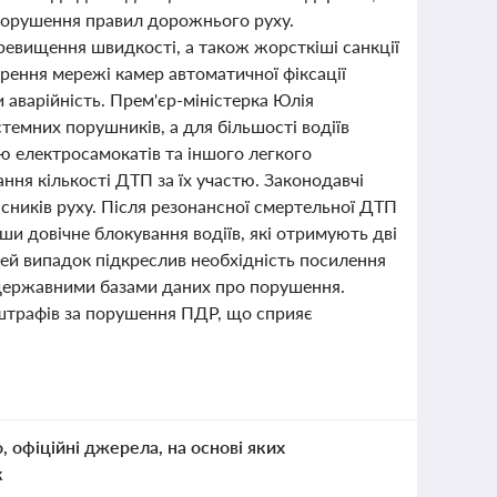
 порушення правил дорожнього руху.
ревищення швидкості, а також жорсткіші санкції
рення мережі камер автоматичної фіксації
 аварійність. Прем'єр-міністерка Юлія
темних порушників, а для більшості водіїв
ю електросамокатів та іншого легкого
ння кількості ДТП за їх участю. Законодавчі
часників руху. Після резонансної смертельної ДТП
вши довічне блокування водіїв, які отримують дві
Цей випадок підкреслив необхідність посилення
 державними базами даних про порушення.
штрафів за порушення ПДР, що сприяє
о, офіційні джерела, на основі яких
к