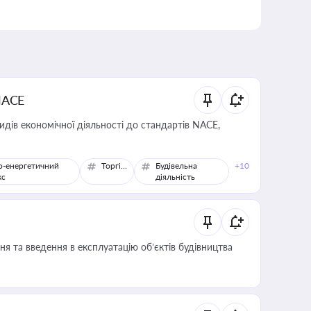
NACE
идів економічної діяльності до стандартів NACE,
о-енергетичний
Торгівля
Будівельна
+10
кс
діяльність
я та введення в експлуатацію об’єктів будівництва