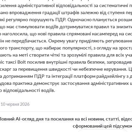
силення адміністративної відповідальності за систематичні
ано впровадження градації штрафів залежно від ступеня пе
, які регулярно порушують ПДР. Одночасно планується розши
що має стимулювати водіїв дотримуватися правил та знизити
 наголосила, що нові правила спрямовані насамперед на сис
мін не передбачається. Окрему увагу приділяють регулюванн
го транспорту, що набирає популярності, з огляду на зроста
мають на меті створити чіткі та зрозумілі правила для всіх у
віс таксі Bolt посилив внутрішні правила безпеки, запровади
 скарг за перевищення швидкості чи небезпечне керування. 
а дотриманням ПДР та інтеграції платформ райдхейлінгу з
удова практика демонструє застосування адміністративних 
відповідальності водіїв.
,
10 червня 2026
Повний AI-огляд дня та посилання на всі новини, статті, віде
сформований цей підсумо