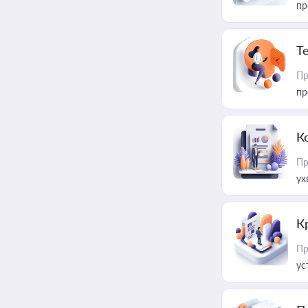
пр
T
Пр
пр
К
Пр
ух
К
Пр
ус