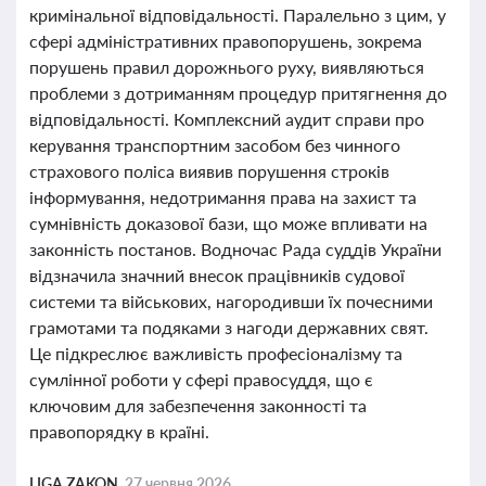
кримінальної відповідальності. Паралельно з цим, у
сфері адміністративних правопорушень, зокрема
порушень правил дорожнього руху, виявляються
проблеми з дотриманням процедур притягнення до
відповідальності. Комплексний аудит справи про
керування транспортним засобом без чинного
страхового поліса виявив порушення строків
інформування, недотримання права на захист та
сумнівність доказової бази, що може впливати на
законність постанов. Водночас Рада суддів України
відзначила значний внесок працівників судової
системи та військових, нагородивши їх почесними
грамотами та подяками з нагоди державних свят.
Це підкреслює важливість професіоналізму та
сумлінної роботи у сфері правосуддя, що є
ключовим для забезпечення законності та
правопорядку в країні.
LIGA ZAKON,
27 червня 2026