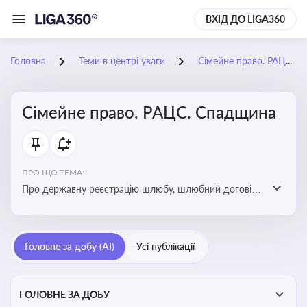
ВХІД ДО LIGA360
Головна
Теми в центрі уваги
Сімейне право. РАЦС. Спадщина
Сімейне право. РАЦС. Спадщина
ПРО ЩО ТЕМА:
Про державну реєстрацію шлюбу, шлюбний договір,
розлучення та розірвання шлюбу, спільну власність
подружжя, поділ майна, піклування, усиновлення,
прийомну сім’ю, визнання недієздатності,
Головне за добу (AI)
Усі публікації
позбавлення батьківських прав, виховання дитини,
місце проживання дитини, батьківство та
материнство
ГОЛОВНЕ ЗА ДОБУ