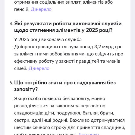
отримання соціальних виплат, аліментів або
пенсій.
Джерело
Які результати роботи виконавчої служби
щодо стягнення аліментів у 2025 році?
У 2025 році виконавча служба
Дніпропетровщини стягнула понад 3,2 млрд грн
за аліментними зобов’язаннями, що свідчить про
ефективну роботу у захисті прав дітей та членів
сімей.
Джерело
Що потрібно знати про спадкування без
заповіту?
Якщо особа померла без заповіту, майно
розподіляється за законом за черговістю
спадкоємців: діти, подружжя, батьки, брати,
сестри, далі інші родичі. Важливо дотримуватися
шестимісячного строку для прийняття спадщини,
щоб уникнути втрати права.
Джерело