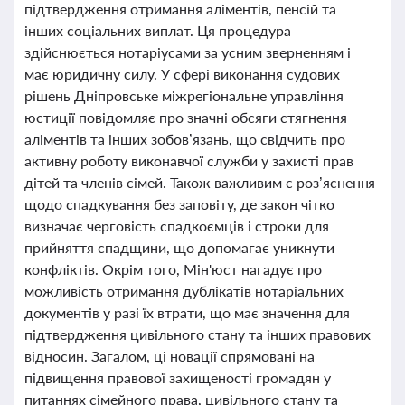
підтвердження отримання аліментів, пенсій та
інших соціальних виплат. Ця процедура
здійснюється нотаріусами за усним зверненням і
має юридичну силу. У сфері виконання судових
рішень Дніпровське міжрегіональне управління
юстиції повідомляє про значні обсяги стягнення
аліментів та інших зобов’язань, що свідчить про
активну роботу виконавчої служби у захисті прав
дітей та членів сімей. Також важливим є роз’яснення
щодо спадкування без заповіту, де закон чітко
визначає черговість спадкоємців і строки для
прийняття спадщини, що допомагає уникнути
конфліктів. Окрім того, Мін'юст нагадує про
можливість отримання дублікатів нотаріальних
документів у разі їх втрати, що має значення для
підтвердження цивільного стану та інших правових
відносин. Загалом, ці новації спрямовані на
підвищення правової захищеності громадян у
питаннях сімейного права, цивільного стану та