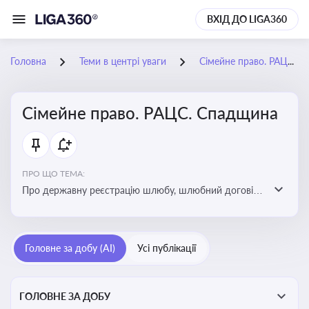
ВХІД ДО LIGA360
Головна
Теми в центрі уваги
Сімейне право. РАЦС. Спадщина
Сімейне право. РАЦС. Спадщина
ПРО ЩО ТЕМА:
Про державну реєстрацію шлюбу, шлюбний договір,
розлучення та розірвання шлюбу, спільну власність
подружжя, поділ майна, піклування, усиновлення,
прийомну сім’ю, визнання недієздатності,
Головне за добу (AI)
Усі публікації
позбавлення батьківських прав, виховання дитини,
місце проживання дитини, батьківство та
материнство
ГОЛОВНЕ ЗА ДОБУ