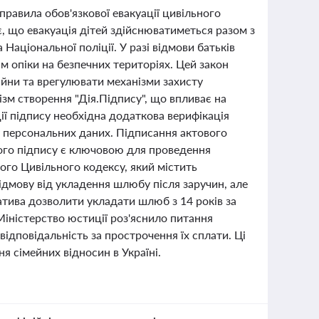
правила обов'язкової евакуації цивільного
є, що евакуація дітей здійснюватиметься разом з
Національної поліції. У разі відмови батьків
 опіки на безпечних територіях. Цей закон
ійни та врегулювати механізми захисту
ізм створення "Дія.Підпису", що впливає на
ї підпису необхідна додаткова верифікація
у персональних даних. Підписання актового
ого підпису є ключовою для проведення
ого Цивільного кодексу, який містить
ідмову від укладення шлюбу після заручин, але
іатива дозволити укладати шлюб з 14 років за
 Міністерство юстиції роз'яснило питання
відповідальність за прострочення їх сплати. Ці
я сімейних відносин в Україні.