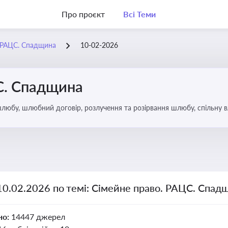
Про проєкт
Всі Теми
. РАЦС. Спадщина
10-02-2026
С. Спадщина
юбу, шлюбний договір, розлучення та розірвання шлюбу, спільну вл
ю, визнання недієздатності, позбавлення батьківських прав, вихова
10.02.2026 по темі: Сімейне право. РАЦС. Спад
но:
14447 джерел