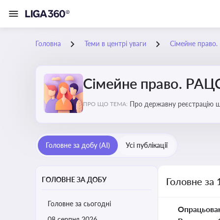
Головна
Теми в центрі уваги
Сімейне право
Сімейне право. РАЦ
Про державну реєстрацію шл
ПРО ЩО ТЕМА:
усиновлення, прийомну сім’
батьківство та материнство
Головне за добу (AI)
Усі публікації
ГОЛОВНЕ ЗА ДОБУ
Головне за 
Головне за сьогодні
Опрацьова
08 серпня 2026