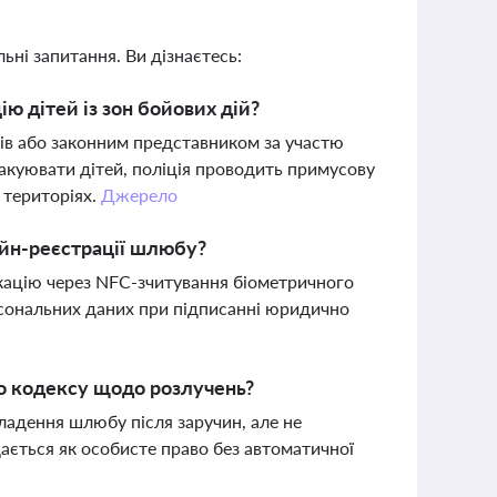
ьні запитання. Ви дізнаєтесь:
ю дітей із зон бойових дій?
ків або законним представником за участю
вакуювати дітей, поліція проводить примусову
 територіях.
Джерело
айн-реєстрації шлюбу?
ікацію через NFC-зчитування біометричного
рсональних даних при підписанні юридично
о кодексу щодо розлучень?
ладення шлюбу після заручин, але не
ається як особисте право без автоматичної