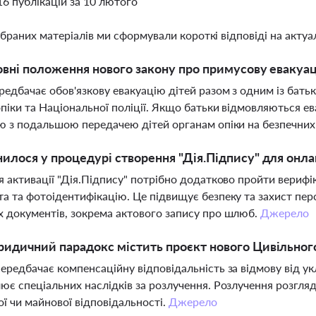
16 публікацій за 10 лютого
ібраних матеріалів ми сформували короткі відповіді на актуал
овні положення нового закону про примусову евакуаці
редбачає обов'язкову евакуацію дітей разом з одним із бать
опіки та Національної поліції. Якщо батьки відмовляються е
ю з подальшою передачею дітей органам опіки на безпечних
илося у процедурі створення "Дія.Підпису" для онл
я активації "Дія.Підпису" потрібно додатково пройти вериф
а та фотоідентифікацію. Це підвищує безпеку та захист пе
 документів, зокрема актового запису про шлюб.
Джерело
идичний парадокс містить проєкт нового Цивільног
ередбачає компенсаційну відповідальність за відмову від ук
ює спеціальних наслідків за розлучення. Розлучення розгляд
ї чи майнової відповідальності.
Джерело