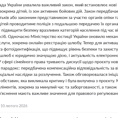
да України ухвалила важливий закон, який встановлює нові 
зокрема дітей, із зон активних бойових дій. Закон передбача
тьків або законним представником за участю органів опіки та 
дітей проводитиме поліція з подальшою передачею їх органам
підвищити безпеку вразливих категорій населення під час в
сіб. Одночасно Міністерство юстиції України оновило механ
слуги, зокрема онлайн-реєстрацію шлюбу. Тепер для активаці
та фотоідентифікація, що підвищує рівень безпеки та захист
 шлюб є юридично значущою дією, і актуальність електронн
У сфері сімейного права тривають дискусії щодо проєкту нов
парадокс: передбачена компенсаційна відповідальність за в
еціальні наслідки за розлучення. Також обговорювалася ініц
обставин, яка викликала критику і була вилучена з проєкту.
ліментів, зокрема за минулий час та заборгованості, а також 
з'яснення мають важливе значення для правового регулюванн
,
10 лютого 2026