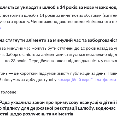
оляється укладати шлюб з 14 років за новим законо
ва дозволити шлюб з 14 років за виняткових обставин (вагітн
учена з проєкту. Чинне законодавство щодо мінімального шл
о
а стягнути аліменти за минулий час та заборгованіс
 за минулий час можуть бути стягнені до 10 років назад за у
я. Заборгованість за аліментами стягується незалежно від д
 – до 23 років. Передбачена також відповідальність у вигляд
тань — це короткий підсумок змісту публікацій за день. По
 підсумок за добу доступні у
комерційній версії Платформи
 головне:
Рада ухвалила закон про примусову евакуацію дітей і
 підпису для державної реєстрації шлюбу, водночас
стві щодо розлучень та аліментів