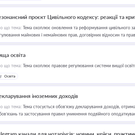
езонансний проєкт Цивільного кодексу: реакції та кр
о що тема:
Тема охоплює оновлення та реформування цивільного за
гулювання майнових і немайнових прав, договірних відносин та прав
ища освіта
о що тема:
Тема охоплює правове регулювання системи вищої освіти, о
Освіта
екларування іноземних доходів
о що тема:
Тема стосується обов’язку декларування доходів, отрим
бов’язань та застосування правил уникнення подвійного оподаткува
elegram канали для нотаріусів: новини, кейси, практич