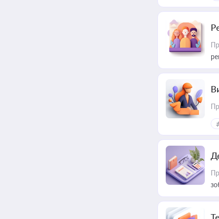
Р
Пр
ре
В
Пр
Д
Пр
зо
T