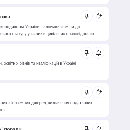
итика
конодавства України, включаючи зміни до
ового статусу учасників цивільних правовідносин
світніх рівнів та кваліфікацій в Україні
аних з іноземних джерел, визначення податкових
ння
ні поради