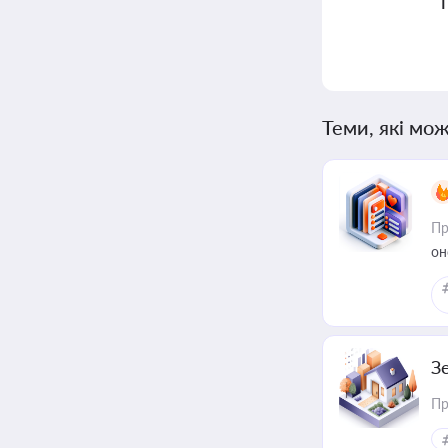
Теми, які мож
Пр
он
З
Пр