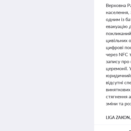
Верховна Ра
населення, 
одним із ба
евакуацію 
покликаний 
цивільних о
цифрові по
через NFC 
запису про
церемонії. 
юридичний 
відсутні сп
виняткових 
стягнення а
зміни та ро
LIGA ZAKON