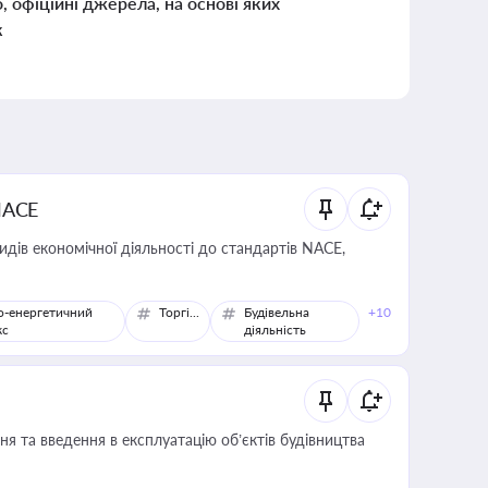
о, офіційні джерела, на основі яких
к
NACE
идів економічної діяльності до стандартів NACE,
о-енергетичний
Торгівля
Будівельна
+10
кс
діяльність
я та введення в експлуатацію об’єктів будівництва