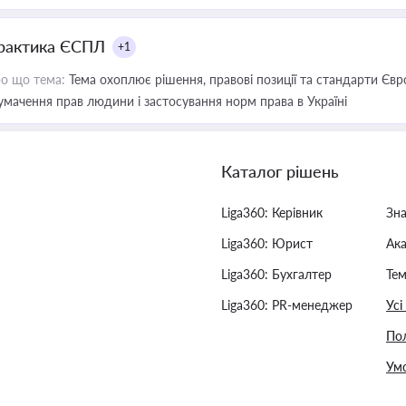
рактика ЄСПЛ
+1
о що тема:
Тема охоплює рішення, правові позиції та стандарти Євр
умачення прав людини і застосування норм права в Україні
Каталог рішень
Liga360: Керівник
Зн
Liga360: Юрист
Ак
Liga360: Бухгалтер
Тем
Liga360: PR-менеджер
Усі
Пол
Умо