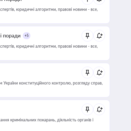
пертів, юридичні алгоритми, правові новини - все,
ні поради
+5
пертів, юридичні алгоритми, правові новини - все,
 України конституційного контролю, розгляду справ,
ння кримінальних покарань, діяльність органів і