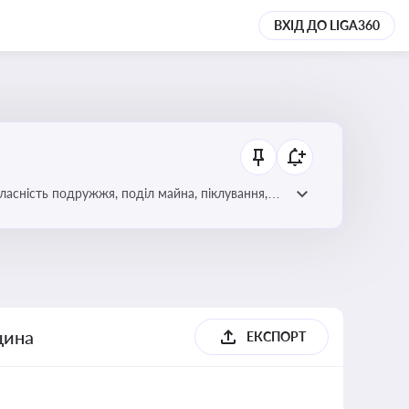
ВХІД ДО LIGA360
асність подружжя, поділ майна, піклування,
ння дитини, місце проживання дитини,
щина
ЕКСПОРТ