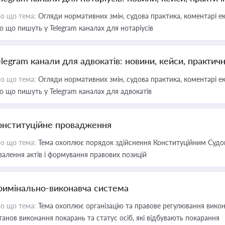
о що тема:
Огляди нормативних змін, судова практика, коментарі екс
о що пишуть у Telegram каналах для нотаріусів
elegram канали для адвокатів: новини, кейси, практич
о що тема:
Огляди нормативних змін, судова практика, коментарі екс
о що пишуть у Telegram каналах для адвокатів
онституційне провадження
о що тема:
Тема охоплює порядок здійснення Конституційним Судом
валення актів і формування правових позицій
римінально-виконавча система
о що тема:
Тема охоплює організацію та правове регулювання викона
танов виконання покарань та статус осіб, які відбувають покарання