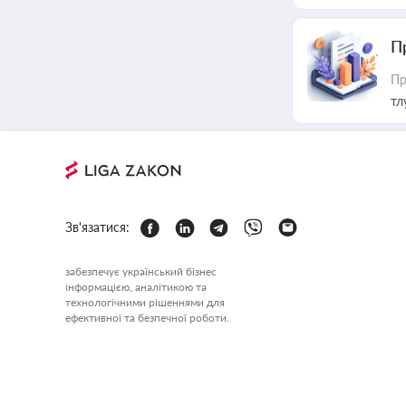
П
Пр
тл
Зв'язатися:
забезпечує український бізнес
інформацією, аналітикою та
технологічними рішеннями для
ефективної та безпечної роботи.