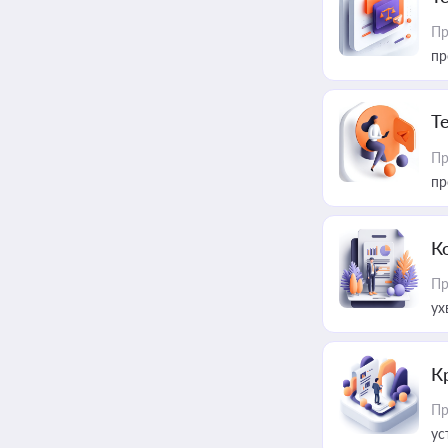
Пр
пр
T
Пр
пр
К
Пр
ух
К
Пр
ус