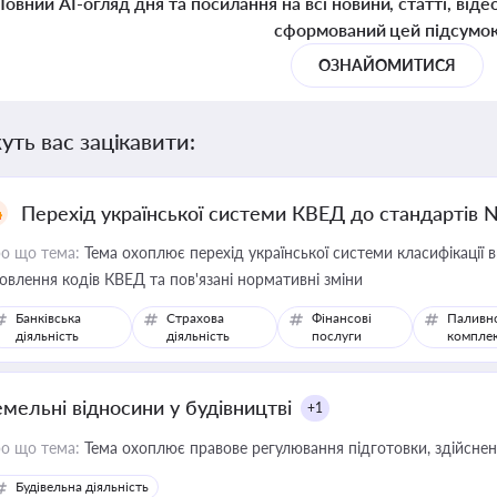
Повний AI-огляд дня та посилання на всі новини, статті, віде
сформований цей підсумо
ОЗНАЙОМИТИСЯ
уть вас зацікавити:
Перехід української системи КВЕД до стандартів 
о що тема:
Тема охоплює перехід української системи класифікації в
овлення кодів КВЕД та пов'язані нормативні зміни
Банківська
Страхова
Фінансові
Паливн
діяльність
діяльність
послуги
компле
емельні відносини у будівництві
+1
о що тема:
Тема охоплює правове регулювання підготовки, здійсненн
Будівельна діяльність