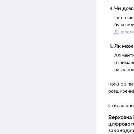
Чи дозв
Ініціати
була вил
Джерел
Як можн
Аліменти
отриманн
навчання
Кожне з пи
розширений
Стисло про
Верховна 
цифрового
законодав