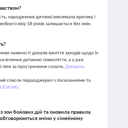
давством?
ість, народження дитини) викликала критику і
юбного віку 18 років залишається без змін.
ть?
мови наявності доказів вжиття заходів щодо їх
осягнення дитиною повноліття, а у разі
і пені за прострочення сплати.
Джерело
вний список першоджерел з посиланнями та
 LIGA360.
з зон бойових дій та оновила правила
 обговорюються зміни у сімейному