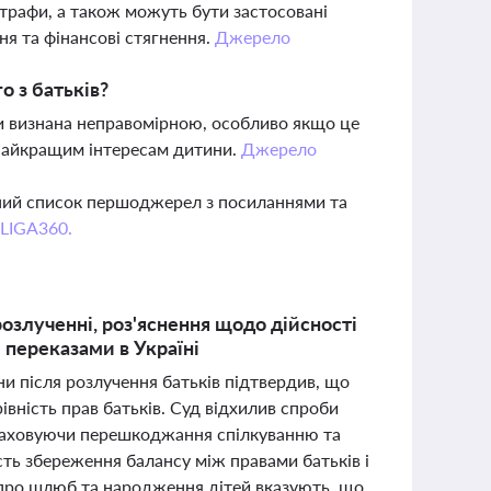
трафи, а також можуть бути застосовані
ня та фінансові стягнення.
Джерело
о з батьків?
ти визнана неправомірною, особливо якщо це
 найкращим інтересам дитини.
Джерело
вний список першоджерел з посиланнями та
 LIGA360.
озлученні, роз'яснення щодо дійсності
 переказами в Україні
и після розлучення батьків підтвердив, що
вність прав батьків. Суд відхилив спроби
враховуючи перешкоджання спілкуванню та
ть збереження балансу між правами батьків і
 про шлюб та народження дітей вказують, що