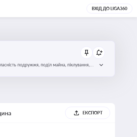
ВХІД ДО LIGA360
асність подружжя, поділ майна, піклування,
ння дитини, місце проживання дитини,
щина
ЕКСПОРТ