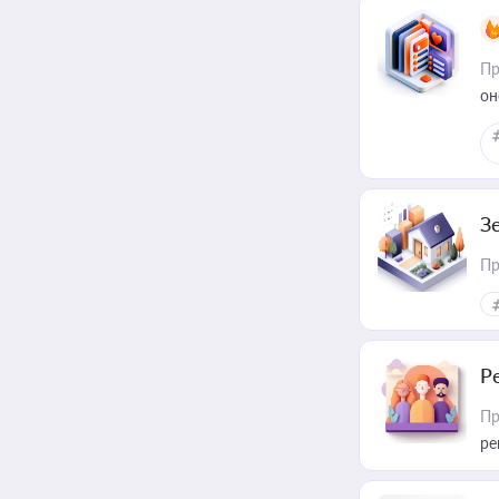
Пр
он
З
Пр
Р
Пр
ре