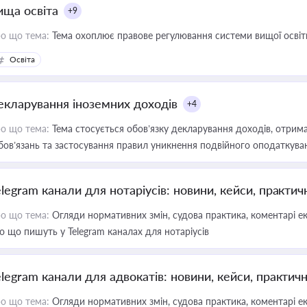
ища освіта
+9
о що тема:
Тема охоплює правове регулювання системи вищої освіти, о
Освіта
екларування іноземних доходів
+4
о що тема:
Тема стосується обов’язку декларування доходів, отрим
бов’язань та застосування правил уникнення подвійного оподаткува
elegram канали для нотаріусів: новини, кейси, практич
о що тема:
Огляди нормативних змін, судова практика, коментарі екс
о що пишуть у Telegram каналах для нотаріусів
elegram канали для адвокатів: новини, кейси, практич
о що тема:
Огляди нормативних змін, судова практика, коментарі екс