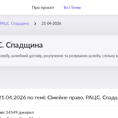
Про проєкт
Всі Теми
. РАЦС. Спадщина
21-04-2026
С. Спадщина
юбу, шлюбний договір, розлучення та розірвання шлюбу, спільну вл
ю, визнання недієздатності, позбавлення батьківських прав, вихова
21.04.2026 по темі: Сімейне право. РАЦС. Спад
но:
14549 джерел