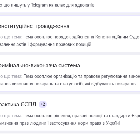
о що пишуть у Telegram каналах для адвокатів
онституційне провадження
о що тема:
Тема охоплює порядок здійснення Конституційним Судом
валення актів і формування правових позицій
римінально-виконавча система
о що тема:
Тема охоплює організацію та правове регулювання викона
танов виконання покарань та статус осіб, які відбувають покарання
рактика ЄСПЛ
+2
о що тема:
Тема охоплює рішення, правові позиції та стандарти Євр
умачення прав людини і застосування норм права в Україні