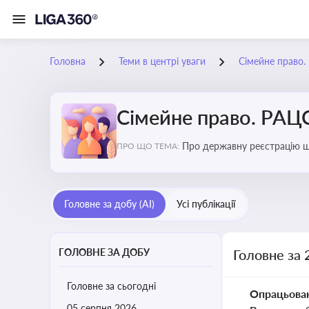
Головна
Теми в центрі уваги
Сімейне право
Сімейне право. РАЦ
Про державну реєстрацію шл
ПРО ЩО ТЕМА:
усиновлення, прийомну сім’
батьківство та материнство
Головне за добу (AI)
Усі публікації
ГОЛОВНЕ ЗА ДОБУ
Головне за 
Головне за сьогодні
Опрацьова
05 серпня 2026