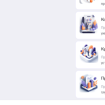
пр
К
Пр
ух
К
Пр
ус
П
Пр
тл