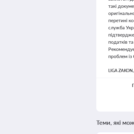
такі докум
оригінальн
перетині к
служба Укр
підтвердже
податків т
Рекомендує
проблем із
LIGA ZAKON
Теми, які мож