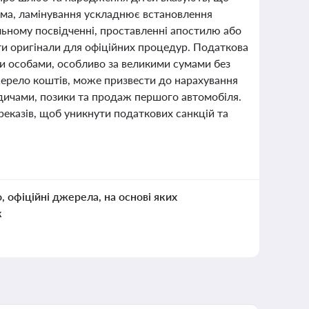
ема, ламінування ускладнює встановлення
ьному посвідченні, проставленні апостилю або
ти оригінали для офіційних процедур. Податкова
и особами, особливо за великими сумами без
ерело коштів, може призвести до нарахування
одичами, позики та продаж першого автомобіля.
еказів, щоб уникнути податкових санкцій та
о, офіційні джерела, на основі яких
к