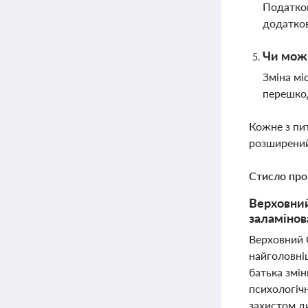
Податков
додатков
Чи можн
Зміна мі
перешкод
Кожне з пи
розширений
Стисло про
Верховний
заламінов
Верховний 
найголовніш
батька змі
психологіч
захистом д