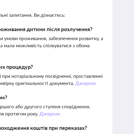
ьні запитання. Ви дізнаєтесь:
проживання дитини після розлучення?
и умови проживання, забезпечення розвитку, а
а мала можливість спілкуватися з обома
них процедур?
 при нотаріальному посвідченні, проставленні
евірку оригінальності документа.
Джерело
ом?
ршого або другого ступеня споріднення,
ля протягом року.
Джерело
походження коштів при переказах?