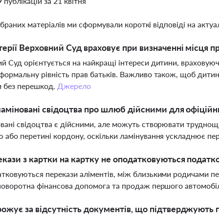
9 публікацій за 21 квітня
ібраних матеріалів ми сформували короткі відповіді на актуал
терії Верховний Суд враховує при визначенні місця 
й Суд орієнтується на найкращі інтереси дитини, враховуюч
формальну рівність прав батьків. Важливо також, щоб дитин
и без перешкод.
Джерело
ламіновані свідоцтва про шлюб дійсними для офіцій
вані свідоцтва є дійсними, але можуть створювати труднощі
 або перетині кордону, оскільки ламінування ускладнює пер
екази з картки на картку не оподатковуються податк
тковуються перекази аліментів, між близькими родичами пе
поворотна фінансова допомога та продаж першого автомобі
ожує за відсутність документів, що підтверджують 