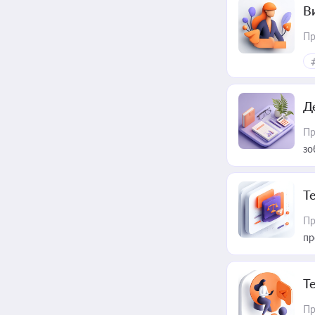
В
Пр
Д
Пр
зо
T
Пр
пр
T
Пр