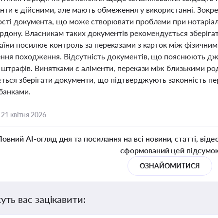
енти є дійсними, але мають обмеження у використанні. Зокр
ості документа, що може створювати проблеми при нотаріал
ордону. Власникам таких документів рекомендується зберіга
аїни посилює контроль за переказами з карток між фізичним
ння походження. Відсутність документів, що пояснюють дж
а штрафів. Винятками є аліменти, перекази між близькими р
ться зберігати документи, що підтверджують законність пер
 банками.
,
21 квітня 2026
Повний AI-огляд дня та посилання на всі новини, статті, віде
сформований цей підсумо
ОЗНАЙОМИТИСЯ
уть вас зацікавити: