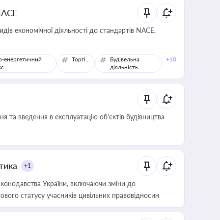
NACE
идів економічної діяльності до стандартів NACE,
о-енергетичний
Торгівля
Будівельна
+10
кс
діяльність
я та введення в експлуатацію об’єктів будівництва
итика
+1
конодавства України, включаючи зміни до
ового статусу учасників цивільних правовідносин