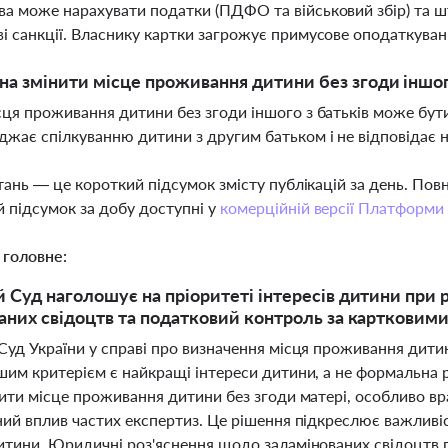
а може нарахувати податки (ПДФО та військовий збір) та ш
і санкції. Власнику картки загрожує примусове оподаткуван
а змінити місце проживання дитини без згоди іншог
сця проживання дитини без згоди іншого з батьків може бу
жає спілкуванню дитини з другим батьком і не відповідає
тань — це короткий підсумок змісту публікацій за день. По
 підсумок за добу доступні у
комерційній версії Платформи
 головне:
 Суд наголошує на пріоритеті інтересів дитини при р
аних свідоцтв та податковий контроль за картковими
Суд України у справі про визначення місця проживання дитин
им критерієм є найкращі інтереси дитини, а не формальна рі
нити місце проживання дитини без згоди матері, особливо 
ний вплив частих експертиз. Це рішення підкреслює важливіс
итини. Юридичні роз'яснення щодо заламінованих свідоцтв